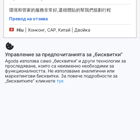
Little Weekend Inn в красивите острови Кинмен
環境和管家的服務非常好,還很體貼的幫我們規劃行程
предлага изключителни удобства, които ще направят
Превод на отзива
вашия престой незабравим. В целия хотел можете да
се насладите на безплатен Wi-Fi, което ви позволява да
Hiu
|
Хонконг, САР, Китай | Двойка
останете свързани с близките си или да планирате
следващите си приключения. Независимо дали сте на
почивка или в командировка, интернет връзката е на
好民宿
9,6
разположение в стаите, за да можете да работите или
Управление за предпочитанията за „бисквитки“
да се забавлявате без никакви ограничения.
Оценявани 30 Септември 2024 г.
Agoda използва само „бисквитки“ и други технологии за
Допълнително, гостите на Little Weekend Inn имат
проследяване, които са неизменно необходими за
由民宿走出金城站15分鐘左右 不遠 去哪也方便 民宿主人很好
функционалността. Не използваме аналитични или
достъп до изпълнителния лоундж, където можете да се
маркетингови бисквитки. За повече подробности за
客 有好多金門資訊 民宿可以看到金門大橋
насладите на спокойна атмосфера и да се отпуснете
„бисквитките“ кликнете
тук
след дългия ден. Тук можете да се насладите на
Превод на отзива
освежаващи напитки и леки закуски, докато се
наслаждавате на приятната обстановка. Тези удобства
Ho
|
Хонконг, САР, Китай | Соло турист
правят Little Weekend Inn идеално място за бизнес
пътувания или просто за отдих в идиличната обстановка
на островите Кинмен.
Показване на още отзиви
Транспортни удобства в Little Weekend Inn
Назад към стаите и цените