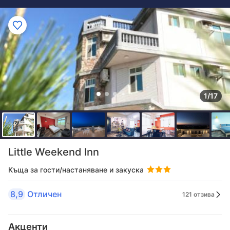
1/17
Little Weekend Inn
Къща за гости/настаняване и закуска
8,9
Отличен
121 отзива
Акценти