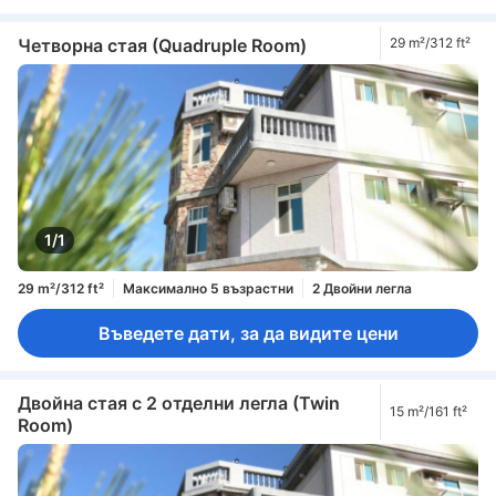
Четворна стая (Quadruple Room)
29 m²/312 ft²
1/1
29 m²/312 ft²
Максимално 5 възрастни
2 Двойни легла
Въведете дати, за да видите цени
Двойна стая с 2 отделни легла (Twin
15 m²/161 ft²
Room)