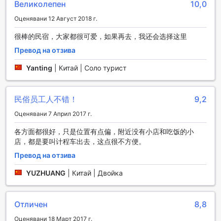
Великолепен
10,0
Little Weekend Inn в красивите острови Кинмен
Оценявани 12 Август 2018 г.
предлага уникален опит за любителите на риболова.
很棒的民宿，大家都很可爱，如果再去，我还会选择这里
Намирайки се в близост до кристално чистите води,
хотелът е идеалното място за тези, които искат да се
Превод на отзива
насладят на спокойствието на природата и да опитат
късмета си в риболова. Съоръженията за риболов са
Yanting
|
Китай | Соло турист
проектирани така, че да осигурят максимално
удобство и комфорт на гостите, които искат да се
потопят в това прекрасно занимание.
民俗员工人不错！
9,2
Гостите на Little Weekend Inn могат да се възползват от
Оценявани 7 Април 2017 г.
наличието на рибарски принадлежности и лодки под
наем, което прави риболовът лесен и достъпен.
各方面都很好，只是位置有点偏，附近没有小店和吃饭的小
Персоналът на хотела е готов да предостави
店，都是要叫计程车出去，这点很不方便。
информация за най-добрите места за риболов в
Превод на отзива
района, както и съвети и техники, които ще увеличат
шансовете ви за успешен улов. Независимо дали сте
YUZHUANG
|
Китай | Двойка
начинаещ или опитен риболовец, Little Weekend Inn е
вашето идеално място за незабравими моменти на
водата.
Отличен
8,8
Удобства в Little Weekend Inn: Комфорт и свързаност
Оценявани 18 Март 2017 г.