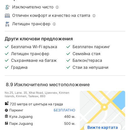
Изключително чисто
Отличен комфорт и качество на стаята
Летищен трансфер
Други ключови предложения
Безплатна Wi-Fi връзка
Безплатен паркинг
Летищен трансфер
Семейна стая
Съхраняване на багаж
Балкон/тераса
Градина
Стаи за непушачи
8.9
Изключително местоположение
No.25, Lane. 35, Xihai Road, Цзинчен, Kinmen
Islands, Kinmen, Тайван, 893
720 метра от центъра на града
Паркинг
БЕЗПЛАТНО
Кула Juguang
460 м.
Парк Juguang
500 м.
Вижте картата