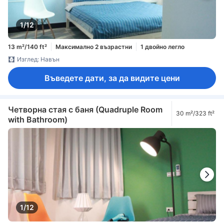
1/12
13 m²/140 ft²
Максимално 2 възрастни
1 двойно легло
Изглед: Навън
Въведете дати, за да видите цени
Четворна стая с баня (Quadruple Room
30 m²/323 ft²
with Bathroom)
1/12