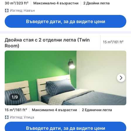
30 m²/323 ft²
Максимално 4 възрастни
2 Двойни легла
Изглед: Навън
Въведете дати, за да видите цени
Двойна стая с 2 отделни легла (Twin
15 m²/161 ft²
Room)
1/9
15 m²/161 ft²
Максимално 4 възрастни
2 Единични легла
Изглед: Улица
Въведете дати, за да видите цени