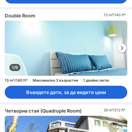
Double Room
13 m²/140 ft²
1/6
13 m²/140 ft²
Максимално 3 възрастни
1 двойно легло
Въведете дати, за да видите цени
Четворна стая (Quadruple Room)
29 m²/312 ft²