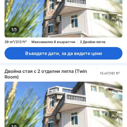
1/1
29 m²/312 ft²
Максимално 6 възрастни
2 Двойни легла
Въведете дати, за да видите цени
Двойна стая с 2 отделни легла (Twin
15 m²/161 ft²
Room)
1/1