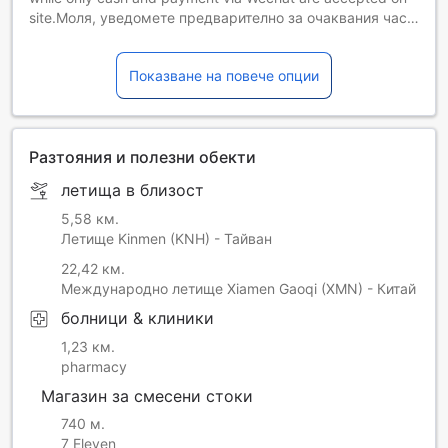
site.Моля, уведомете предварително за очаквания час
на пристигането ви. Управлява се от частен домакин
Показване на повече опции
Разтояния и полезни обекти
летища в близост
5,58 км.
Летище Kinmen (KNH) - Тайван
22,42 км.
Международно летище Xiamen Gaoqi (XMN) - Китай
болници & клиники
1,23 км.
pharmacy
Магазин за смесени стоки
740 м.
7 Eleven