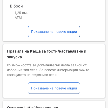
В брой
1,25 км.
ATM
Показване на повече опции
Правила на Къща за гости/настаняване и
закуска
Възможността за допълнителни легла зависи от
избрания тип стая. За повече информация вижте
капацитета на отделните стаи.
При резервиране на повече от 5 стаи е възможно да се
прилагат различни условия и допълнителни плащания.
Показване на повече опции
Относно Little Weekend Inn