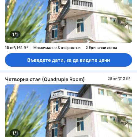
1/1
15 m²/161 ft²
Максимално 3 възрастни
2 Единични легла
Въведете дати, за да видите цени
Четворна стая (Quadruple Room)
29 m²/312 ft²
1/1