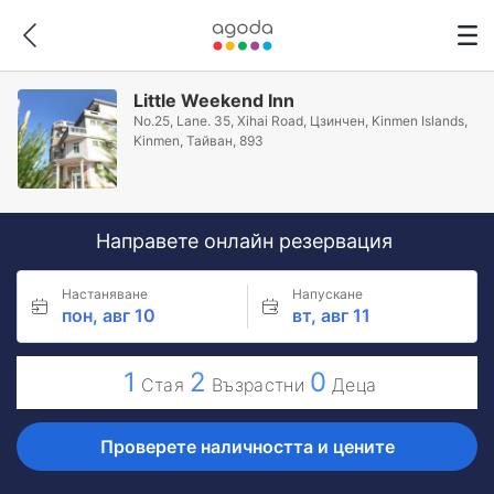
Little Weekend Inn
No.25, Lane. 35, Xihai Road, Цзинчен, Kinmen Islands,
Kinmen, Тайван, 893
Направете онлайн резервация
Настаняване
Напускане
пон, авг 10
вт, авг 11
1
2
0
Стая
Възрастни
Деца
Проверете наличността и цените