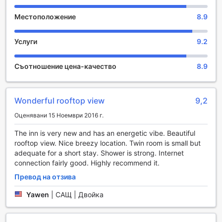
релаксация и изследване на Кинмен.
Местоположение
8.9
Развлекателни съоръжения в Little Weekend Inn
Услуги
9.2
Little Weekend Inn в островите Кинмен предлага
уникално изживяване за своите гости, съчетавайки уют
и забавление в един незабравим престой. Градината на
Съотношение цена-качество
8.9
хотела е истински оазис, където можете да се
насладите на спокойствието на природата.
Просторната зелена площ е идеална за разходки или за
Wonderful rooftop view
9,2
релаксация с книга в ръка, докато свежият въздух и
звуците на природата създават перфектната
Оценявани 15 Ноември 2016 г.
обстановка за отдих.
За тези, които търсят социални взаимодействия,
The inn is very new and has an energetic vibe. Beautiful
общата зона за отдих и телевизионната стая предлагат
rooftop view. Nice breezy location. Twin room is small but
прекрасно място за срещи с нови приятели. Тук
adequate for a short stay. Shower is strong. Internet
можете да се насладите на забавни вечери, гледайки
connection fairly good. Highly recommend it.
филми или просто споделяйки истории с другите гости.
Превод на отзива
Атмосферата е приятелска и приветлива, което прави
Little Weekend Inn идеалното място за създаване на
Yawen
|
САЩ | Двойка
незабравими спомени.
Спортни съоръжения в Little Weekend Inn