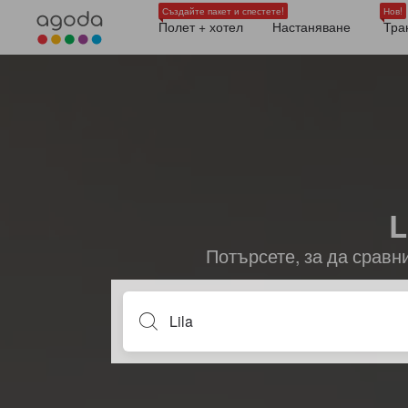
Създайте пакет и спестете!
Нов!
Полет + хотел
Настаняване
Тра
L
Потърсете, за да сравн