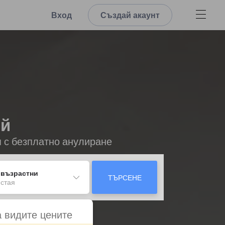
Вход
Създай акаунт
ой
я с безплатно анулиране
 възрастни
ТЪРСЕНЕ
 стая
а видите цените