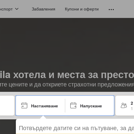
нспорт
Забавления
Купони и оферти
ila хотела и места за прест
ите цените и да откриете страхотни предложени
2
Настаняване
Напускане
1
Потвърдете датите си на пътуване, за д