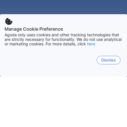
Manage Cookie Preference
Agoda only uses cookies and other tracking technologies that
are strictly necessary for functionality. We do not use analytical
or marketing cookies. For more details, click
here
Dismiss
Начало
Франция Обекти
Горна Нормандия Обекти
Les G
Популярни дати за пътуване
Тази вечер
6 авг
Утре
7 авг