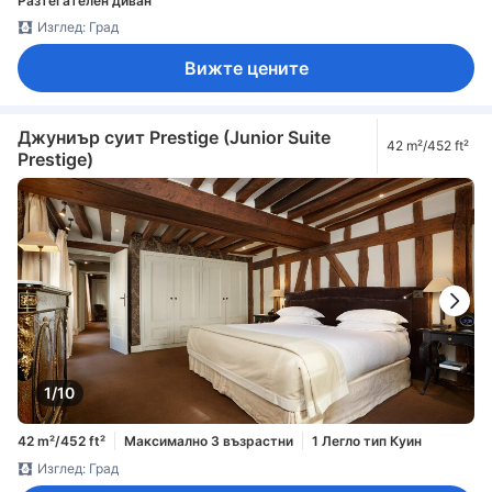
Разтегателен диван
Изглед: Град
Вижте цените
Джуниър суит Prestige (Junior Suite
42 m²/452 ft²
Prestige)
1/10
42 m²/452 ft²
Максимално 3 възрастни
1 Легло тип Куин
Изглед: Град