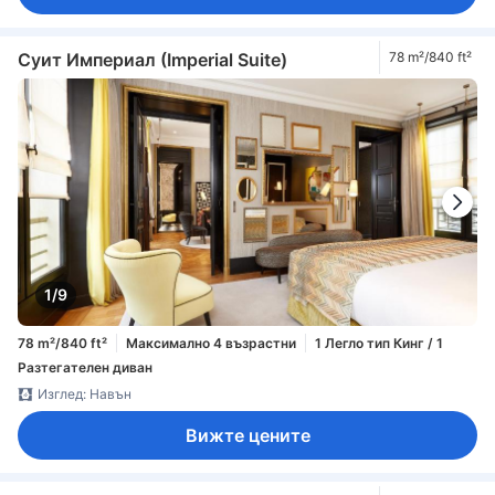
Суит Империал (Imperial Suite)
78 m²/840 ft²
1/9
78 m²/840 ft²
Максимално 4 възрастни
1 Легло тип Кинг / 1
Разтегателен диван
Изглед: Навън
Вижте цените