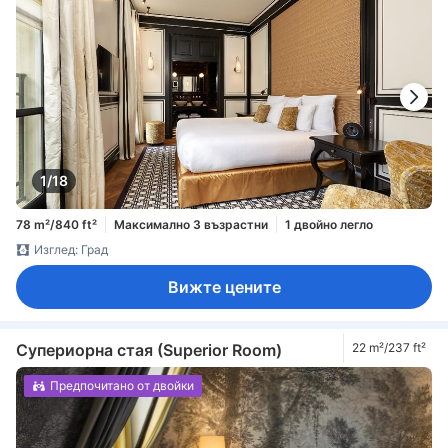
1/18
78 m²/840 ft²
Максимално 3 възрастни
1 двойно легло
Изглед: Град
Вижте цените
Супериорна стая (Superior Room)
22 m²/237 ft²
Предпочитано от двойки