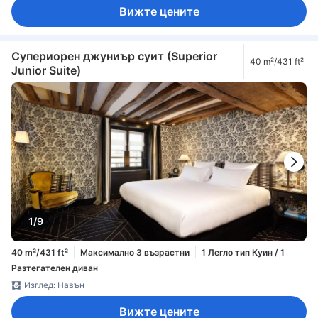
Вижте цените
Супериорен джуниър суит (Superior
40 m²/431 ft²
Junior Suite)
1/9
40 m²/431 ft²
Максимално 3 възрастни
1 Легло тип Куин / 1
Разтегателен диван
Изглед: Навън
Вижте цените