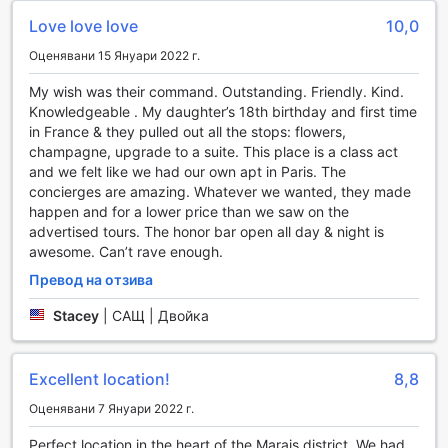
градински кът, идеален за спокойни разходки или
романтични вечери на открито. За любителите на
Love love love
10,0
книгите, библиотеката предлага уютно място за четене,
Оценявани 15 Януари 2022 г.
а споделената зона за отдих с телевизор е перфектна
за социализиране с други гости. Le Pavillon de la Reine
My wish was their command. Outstanding. Friendly. Kind.
Hotel не само предлага комфорт, но и множество
Knowledgeable . My daughter’s 18th birthday and first time
възможности за развлечение, които ще направят
in France & they pulled out all the stops: flowers,
престоя ви в Париж незабравим.
champagne, upgrade to a suite. This place is a class act
and we felt like we had our own apt in Paris. The
Спортни съоръжения в Le Pavillon de la Reine Hotel
concierges are amazing. Whatever we wanted, they made
happen and for a lower price than we saw on the
Le Pavillon de la Reine Hotel предлага на своите гости
advertised tours. The honor bar open all day & night is
впечатляващи спортни съоръжения, които ще задоволят
awesome. Can’t rave enough.
нуждите на всеки активен почиващ. Фитнес центърът е
Превод на отзива
напълно оборудван с модерни уреди за тренировки,
предоставяйки възможност за интензивни тренировки
Stacey
|
САЩ | Двойка
или просто за поддържане на добра форма по време
на вашия престой. Гостите могат да се насладят на
свободен достъп до фитнес центъра, който е
Excellent location!
8,8
проектиран да осигури комфорт и удобство,
независимо от нивото на вашата физическа подготовка.
Оценявани 7 Януари 2022 г.
За любителите на природата, хотелът предлага и
живописни пешеходни маршрути, които ще ви отведат
Perfect location in the heart of the Marais district. We had