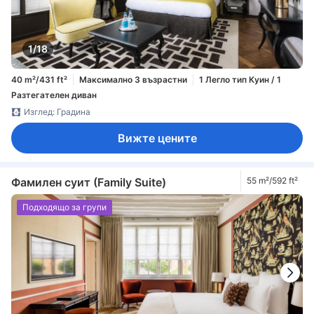
1/18
40 m²/431 ft²
Максимално 3 възрастни
1 Легло тип Куин / 1
Разтегателен диван
Изглед: Градина
Вижте цените
Фамилен суит (Family Suite)
55 m²/592 ft²
Подходящо за групи