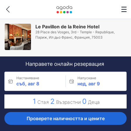
Le Pavillon de la Reine Hotel
28 Place des Vosges, 3rd - Temple - Republique,
Париж, Ил дьо Франс, Франция, 75003
Направете онлайн резервация
Настаняване
Напускане
съб, авг 8
нед, авг 9
1
2
0
Стая
Възрастни
Деца
Проверете наличността и цените