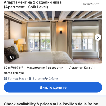
Апартамент на 2 отделни нива
62 m²/667 ft²
(Apartment - Split Level)
1/9
62 m²/667 ft²
Максимално 4 възрастни
1 Легло тип Кинг / 1
Легло тип Куин
Изглед: Навън
2 спални
2 бани
Вижте цените
Check availability & prices at Le Pavillon de la Reine