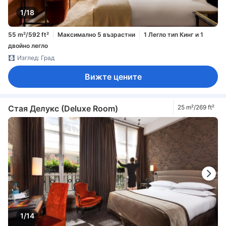
1/18
55 m²/592 ft²
Максимално 5 възрастни
1 Легло тип Кинг и 1
двойно легло
Изглед: Град
Вижте цените
Стая Делукс (Deluxe Room)
25 m²/269 ft²
1/14