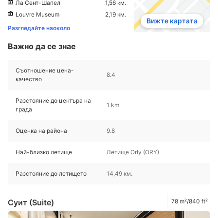
Ла Сент-Шапел
1,56 км.
Louvre Museum
2,19 км.
Вижте картата
Разгледайте наоколо
Важно да се знае
Съотношение цена-
8.4
качество
Разстояние до центъра на
1 km
града
Оценка на района
9.8
Най-близко летище
Летище Orly (ORY)
Разстояние до летището
14,49 км.
Суит (Suite)
78 m²/840 ft²