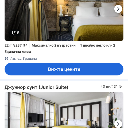
1/18
22 m²/237 ft²
Максимално 2 възрастни
1 двойно легло или 2
Единични легла
Изглед: Градина
Вижте цените
Джуниор суит (Junior Suite)
40 m²/431 ft²