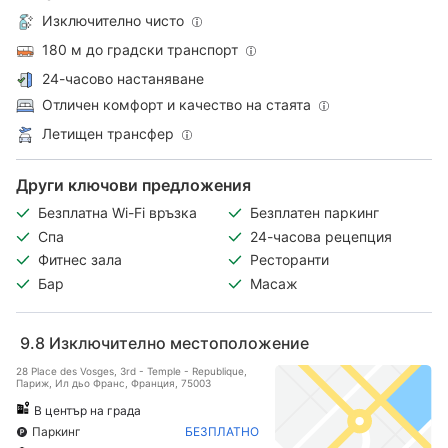
Изключително чисто
180 м до градски транспорт
24-часово настаняване
Отличен комфорт и качество на стаята
Летищен трансфер
Други ключови предложения
Безплатна Wi-Fi връзка
Безплатен паркинг
Спа
24-часова рецепция
Фитнес зала
Ресторанти
Бар
Масаж
9.8
Изключително местоположение
28 Place des Vosges, 3rd - Temple - Republique,
Париж, Ил дьо Франс, Франция, 75003
В център на града
Паркинг
БЕЗПЛАТНО