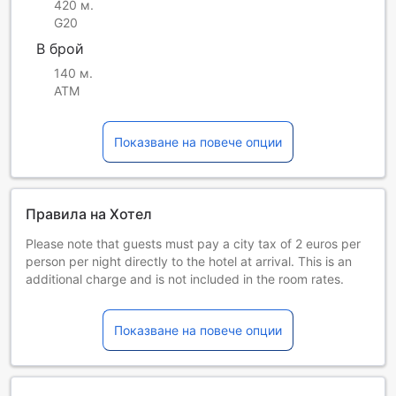
420 м.
G20
В брой
140 м.
ATM
Показване на повече опции
Правила на Хотел
Please note that guests must pay a city tax of 2 euros per
person per night directly to the hotel at arrival. This is an
additional charge and is not included in the room rates.
Деца и допълнителни легла
Бебета от 0 до 0 години
Показване на повече опции
Настаняват се безплатно, ако използват
съществуващите легла. Имайте предвид, че ако ви е
нужно бебешко креватче, това може да доведе до
допълнителна такса и зависи от наличността.