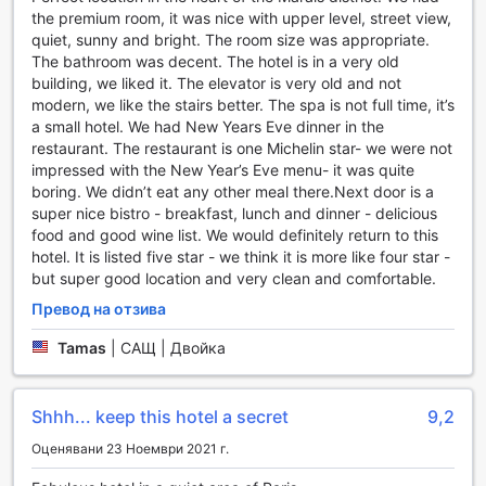
на незабравими приключения из красивите пейзажи на
the premium room, it was nice with upper level, street view,
Париж. Разходките по тези пътеки са идеален начин да
quiet, sunny and bright. The room size was appropriate.
се насладите на свежия въздух и да откриете скритите
The bathroom was decent. The hotel is in a very old
съкровища на града. Независимо дали сте запален
building, we liked it. The elevator is very old and not
спортист или просто търсите начин да се раздвижите,
modern, we like the stairs better. The spa is not full time, it’s
Le Pavillon de la Reine Hotel е перфектното място за вас.
a small hotel. We had New Years Eve dinner in the
restaurant. The restaurant is one Michelin star- we were not
Удобства за комфорт и удобство в Le Pavillon de la
impressed with the New Year’s Eve menu- it was quite
Reine
boring. We didn’t eat any other meal there.Next door is a
super nice bistro - breakfast, lunch and dinner - delicious
Le Pavillon de la Reine предлага изключителни удобства,
food and good wine list. We would definitely return to this
които гарантират, че всеки гост ще се чувства като у
hotel. It is listed five star - we think it is more like four star -
дома си. С 24-часова рум-сървиз услуга, можете да се
but super good location and very clean and comfortable.
насладите на вкусни ястия в комфорта на вашата стая,
Превод на отзива
независимо от часа. За вашето удобство, хотелът
предлага и услуги за пране и химическо чистене, което
Tamas
|
САЩ | Двойка
ви позволява да се съсредоточите върху важните неща
по време на вашия престой. Също така, за вашата
безопасност, хотелът предлага сейфове за съхранение
Shhh... keep this hotel a secret
9,2
на ценности, а нашият консерж е на разположение да
Оценявани 23 Ноември 2021 г.
ви помогне с всякакви запитвания или резервации.
Свързаността е важна, затова Le Pavillon de la Reine