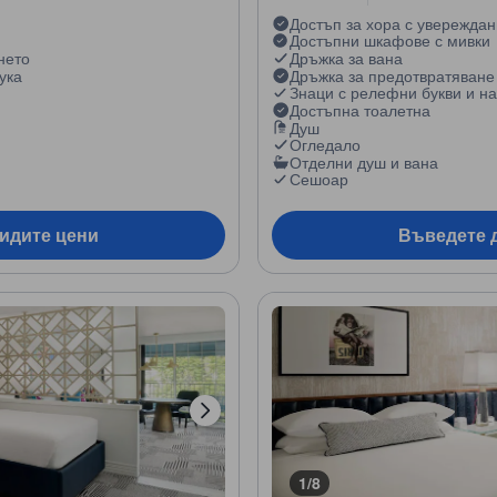
Достъп за хора с увережда
Достъпни шкафове с мивки
нето
Дръжка за вана
ука
Дръжка за предотвратяване
Знаци с релефни букви и на
Достъпна тоалетна
Душ
Огледало
Отделни душ и вана
Сешоар
видите цени
Въведете д
1/8