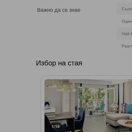
Важно да се знае
Съот
Оцен
Най-
Разс
Избор на стая
1/16