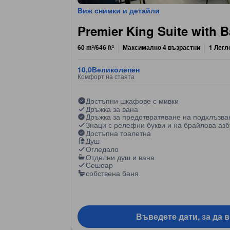
Виж снимки и детайли
Premier King Suite with 
60 m²/646 ft²
Максимално 4 възрастни
1 Легл
10,0
Великолепен
Комфорт на стаята
Достъпни шкафове с мивки
Дръжка за вана
Дръжка за предотвратяване на подхлъзва
Знаци с релефни букви и на брайлова азб
Достъпна тоалетна
Душ
Огледало
Отделни душ и вана
Сешоар
собствена баня
Въведете дати, за да 