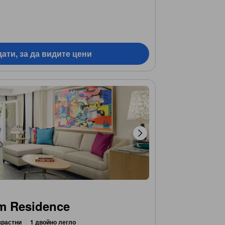
ати, за да видите цени
m Residence
зрастни
1 двойно легло