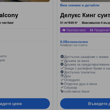
Виж снимки и детайли
Balcony
Делукс Кинг суит
о тип Кинг
51 m²/549 ft²
Максимално 4 въз
Препоръчано
Предпочит
9,0
Великолепен
Комфорт на стаята
нето
Достъпни шкафове с мивки
ука
Дръжка за вана
Дръжка за предотвратяване
Знаци с релефни букви и на
Достъпна тоалетна
Душ
Огледало
Отделни душ и вана
Сешоар
собствена баня
видите цени
Въведете д