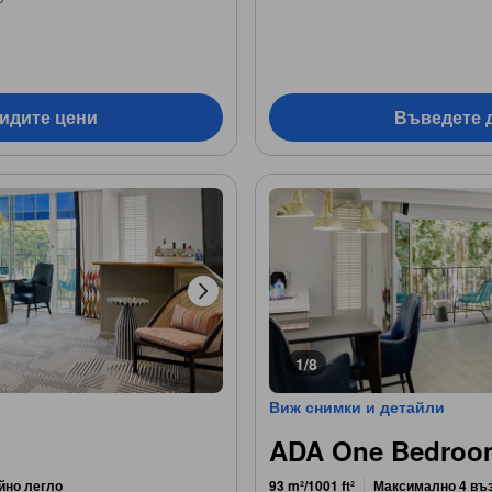
видите цени
Въведете д
1/8
Виж снимки и детайли
ADA One Bedroo
йно легло
93 m²/1001 ft²
Максимално 4 въ