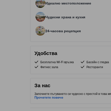
Идеално местоположение
Чудесни храна и кухня
24-часова рецепция
Удобства
Безплатна Wi-Fi връзка
Басейн с гледка
Фитнес зала
Ресторанти
За нас
Започнете пътуването си чудесно с престой в това мя
стаи. Със стратегическо разположение в Западен Хол
Прочетете повече
забележителности. Не си тръгвайте, преди да посетите
този обект предоставя на гостите достъп до външен 