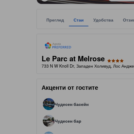
Преглед
Стаи
Удобства
Отзи
tooltip
Agoda Preferred препоръчва доверени и проверен
Всяка звездна категоризация на обекта за наста
tooltip
4 звезди от общо 5
Le Parc at Melrose
733 N W Knoll Dr, Западен Холивуд, Лос Анд
Акценти от гостите
Чудесен басейн
Чудесен бар