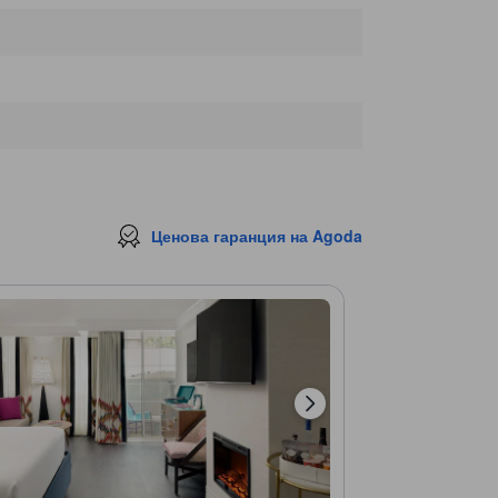
Най-близки забележителности
Bascamp Fitness
380 м.
Capitol Drugs
410 м.
J.F. Chen
430 м.
CVS Pharmacy Specialty Center
430 м.
Пасифик Дизайн Център
440 м.
Ценова гаранция на Agoda