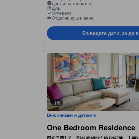
Достъпна тоалетна
Душ
Огледало
Отделни душ и вана
Въведете дати, за да 
1/9
Виж снимки и детайли
One Bedroom Residence
93 m²/1001 ft²
Максимално 4 възрастни
1 дво