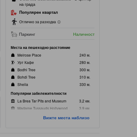
на града
Популярен квартал
Отлично за разходка
Паркинг
Наличност
Места на пешеходно разстояние
Melrose Place
240 м.
Урт Кафе
280 м.
Bodhi Tree
300 м.
Bohdi Tree
310 м.
Sheila
330 м.
Популярни забележителности
La Brea Tar Pits and Museum
3,2 км.
Madame Tussauds Hollywood
3,9 км.
Холивуд Алея на славата
5,1 км.
Вижте места наблизо
Universal Studios Hollywood
6,4 км.
Грифит Обзърватори
8,1 км.