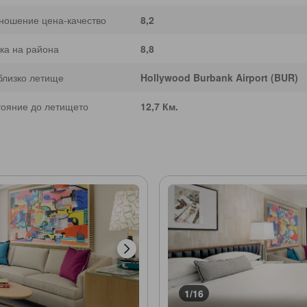
ношение цена-качество
8,2
ка на района
8,8
близко летище
Hollywood Burbank Airport (BUR)
тояние до летището
12,7 Км.
1/16