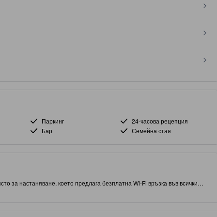
Паркинг
24-часова рецепция
Бар
Семейна стая
сто за настаняване, което предлага безплатна Wi-Fi връзка във всички
ивуд, което ви позволява достъп и близост до местните
 известния обект: Universal Studios Hollywood. С оценка от 4.0 звезди,
басейн, ресторант и фитнес център на място.