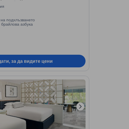
ния
 на подхлъзването
 брайлова азбука
ати, за да видите цени