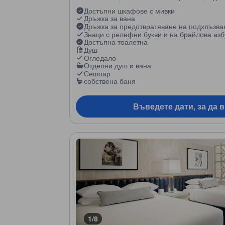
Достъпни шкафове с мивки
Дръжка за вана
Дръжка за предотвратяване на подхлъзва
Знаци с релефни букви и на брайлова азб
Достъпна тоалетна
Душ
Огледало
Отделни душ и вана
Сешоар
собствена баня
Въведете дати, за да 
1/8