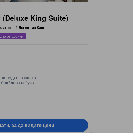
 (Deluxe King Suite)
растни
1 Легло тип Кинг
ано от двойки
 на подхлъзването
 брайлова азбука
ати, за да видите цени