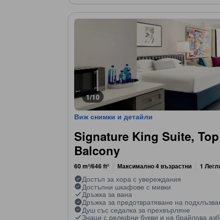
1/10
Виж снимки и детайли
Signature King Suite, Top
Balcony
60 m²/646 ft²
Максимално 4 възрастни
1 Легл
Достъп за хора с увереждания
Достъпни шкафове с мивки
Дръжка за вана
Дръжка за предотвратяване на подхлъзва
Душ със седалка за прехвърляне
Знаци с релефни букви и на брайлова азб