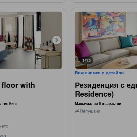
1/12
Виж снимки и детайли
 floor with
Резиденция с ед
Residence)
о тип Кинг
Максимално 5 възрастни
Непушачи
нето
ука