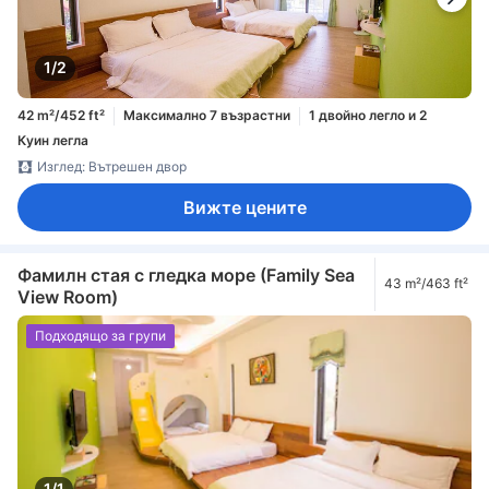
1/2
42 m²/452 ft²
Максимално 7 възрастни
1 двойно легло и 2
Куин легла
Изглед: Вътрешен двор
Вижте цените
Фамилн стая с гледка море (Family Sea
43 m²/463 ft²
View Room)
Подходящо за групи
1/1