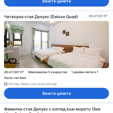
Вижте цените
Четворна стая Делукс (Deluxe Quad)
28 m²/301 ft²
1/1
28 m²/301 ft²
Максимално 5 възрастни
1 двойно легло и 1
Легло тип Кинг
Изглед: Океан (частичен изглед)
Вижте цените
Фамилна стая Делукс с изглед към морето (Sea