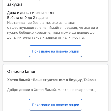
закуска
Деца и допълнителни легла
Бебета от 0 до 2 години
Настаняват се безплатно, ако използват
съществуващите легла. Имайте предвид, че ако ви е
нужно бебешко креватче, това може да доведе до
допълнителна такса и зависи от наличността.
Деца от 3 до 12
Безплатен престой, ако се използват наличните легла.
Показване на повече опции
Гостите, навършили {0} години, се считат за възрастни
Възможността за допълнителни легла зависи от
избрания тип стая. За повече информация вижте
капацитета на отделните стаи.
Относно lamei
При резервиране на повече от 5 стаи е възможно да се
прилагат различни условия и допълнителни плащания.
Хотел Ламей – Вашият уютен кът в Лиуциу, Тайван
Добре дошли в Хотел Ламей, малко, но очарователно
място, разположено в сърцето на Лиуциу, Тайван. Със
своите 10 комфортни стаи, този хотел предлага уютна и
приветлива атмосфера, идеална за семейства и двойки,
Показване на повече опции
които искат да се насладят на спокойствието на