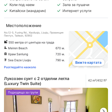
Коли под наем
Зала за пушачи
Китайски (мандарин)
Интернет услуги
Местоположение
No.12-5, Fuxing Rd., Xiaoliuqiu, Liuqiu, Провинция
Пинтун, Тайван, 92902
550 метра от центъра на града
Meiren Beach
670 м.
Храм Sanlung
720 м.
Sea Daze Liuqiu
790 м.
Вижте картата
Разгледайте наоколо
Луксозен суит с 2 отделни легла
42 m²/452 ft²
(Luxury Twin Suite)
Подходящо за групи