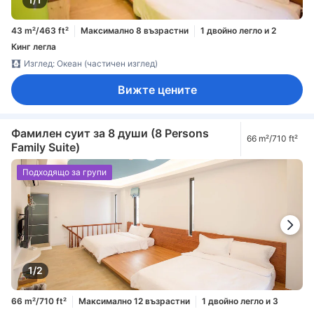
43 m²/463 ft²
Максимално 8 възрастни
1 двойно легло и 2
Кинг легла
Изглед: Океан (частичен изглед)
Вижте цените
Фамилен суит за 8 души (8 Persons
66 m²/710 ft²
Family Suite)
Подходящо за групи
1/2
66 m²/710 ft²
Максимално 12 възрастни
1 двойно легло и 3