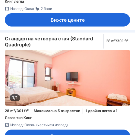
Кинг легла
Изглед: Океан
2 бани
Вижте цените
Стандартна четворна стая (Standard
28 m²/301 ft²
Quadruple)
1/1
28 m²/301 ft²
Максимално 5 възрастни
1 двойно легло и 1
Легло тип Кинг
Изглед: Океан (частичен изглед)