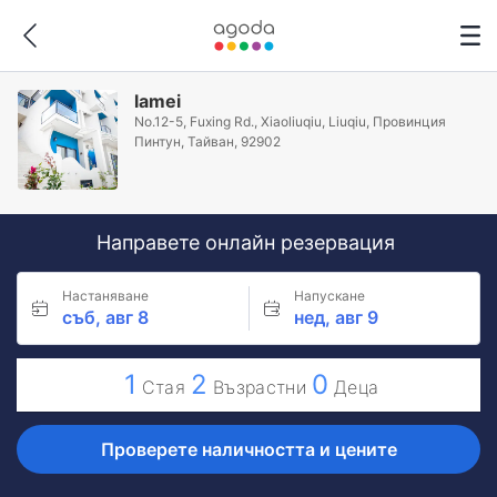
lamei
No.12-5, Fuxing Rd., Xiaoliuqiu, Liuqiu, Провинция
Пинтун, Тайван, 92902
Направете онлайн резервация
Настаняване
Напускане
съб, авг 8
нед, авг 9
1
2
0
Стая
Възрастни
Деца
Проверете наличността и цените