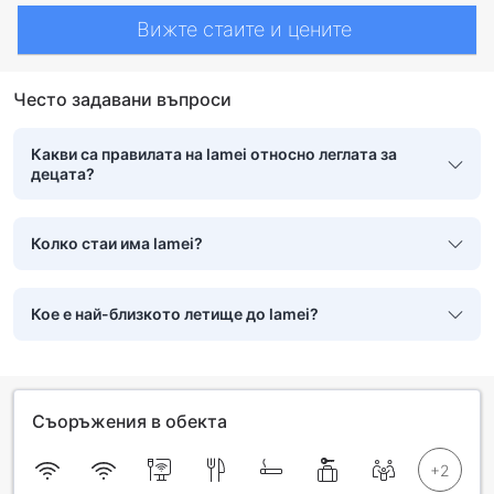
Вижте стаите и цените
Често задавани въпроси
Какви са правилата на lamei относно леглата за
децата?
Колко стаи има lamei?
Кое е най-близкото летище до lamei?
Съоръжения в обекта