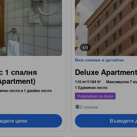
1/1
Виж снимки и детайли
с 1 спалня
Deluxe Apartmen
partment)
110 m²/1184 ft²
Максимално 7 в
1 Единично легло
ично легло и 1 двойно легло
Подходящо за групи
2 спални
видите цени
Въведете д