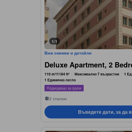
1/1
Виж снимки и детайли
Deluxe Apartment, 2 Bed
110 m²/1184 ft²
Максимално 7 възрастни
1 Ед
1 Единично легло
Подходящо за групи
2 спални
Въведете дати, за да 