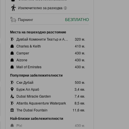
Изключително за разходка
Паркинг
БЕЗПЛАТНО
Места на пешеходно разстояние
Дувбай Комюнити Тиатър и Арт Център
320 м.
Charles & Keith
410 м.
Camper
430 м.
Aizone
430 м.
Mall of Emirates
430 м.
Популярни забележителности
Ски Дубай
500 м.
Бурж Ал Араб
3,4 км.
Dubai Miracle Garden
7,4 км.
Atlantis Aquaventure Waterpark
8,5 км.
The Dubai Fountain
11,6 км.
Най-близки забележителности
Pixi
430 м.