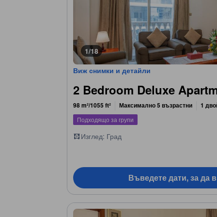
1/18
Виж снимки и детайли
2 Bedroom Deluxe Apart
98 m²/1055 ft²
Максимално 5 възрастни
1 дво
Подходящо за групи
Изглед: Град
Въведете дати, за да 