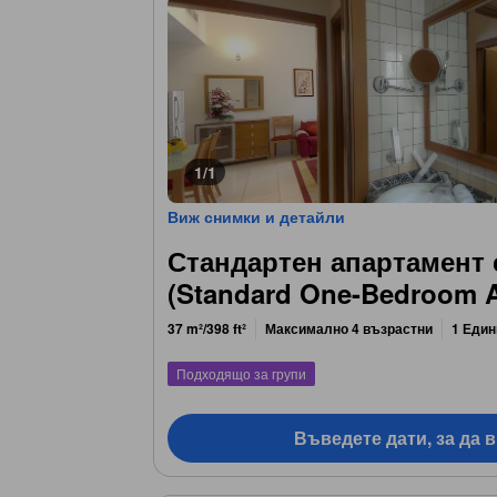
1/1
Виж снимки и детайли
Стандартен апартамент 
(Standard One-Bedroom A
37 m²/398 ft²
Максимално 4 възрастни
1 Един
Подходящо за групи
Въведете дати, за да 