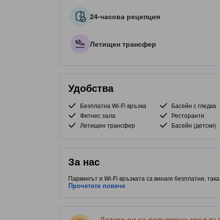
24-часова рецепция
Летищен трансфер
Удобства
Безплатна Wi-Fi връзка
Басейн с гледка
Фитнес зала
Ресторанти
Летищен трансфер
Басейн (детски)
За нас
Паркингът и Wi-Fi връзката са винаги безплатни, так
С удобно разположение до Ал Барша, част от Дубай, 
Прочетете повече
хранене. С оценка от 3.0 звезди, този обект предост
място.
Датите ви са популярни сред п