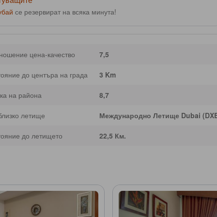
убай
се резервират на всяка минута!
ношение цена-качество
7,5
тояние до центъра на града
3 Km
ка на района
8,7
близко летище
Международно Летище Dubai (DX
тояние до летището
22,5 Км.