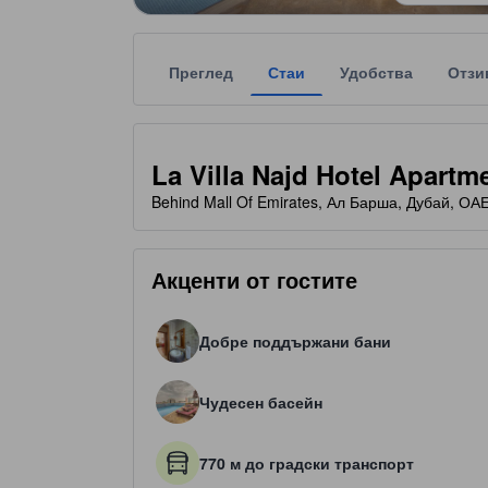
Преглед
Стаи
Удобства
Отзи
Всяка звездна категоризация на обекта за наста
tooltip
3 звезди от общо 5
La Villa Najd Hotel Apartm
Behind Mall Of Emirates, Ал Барша, Дубай, ОА
Акценти от гостите
Добре поддържани бани
Чудесен басейн
770 м до градски транспорт