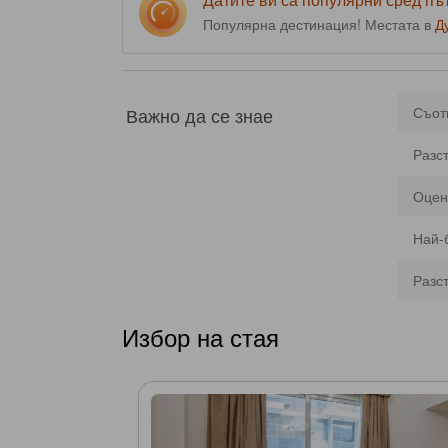
Популярна дестинация! Местата в
Д
Важно да се знае
Съот
Разс
Оцен
Най-
Разс
Избор на стая