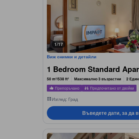
1/17
Виж снимки и детайли
1 Bedroom Standard Apa
50 m²/538 ft²
Максимално 3 възрастни
2 Един
Препоръчано
Предпочитано от двойки
Изглед: Град
Въведете дати, за да 