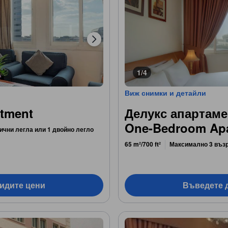
1/4
Виж снимки и детайли
rtment
Делукс апартамен
One-Bedroom Apa
ични легла или 1 двойно легло
65 m²/700 ft²
Максимално 3 въз
видите цени
Въведете д