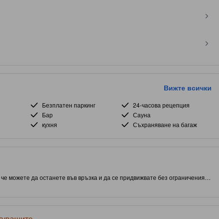
Вижте всички
Безплатен паркинг
24-часова рецепция
Бар
Сауна
кухня
Съхраняване на багаж
а че можете да останете във връзка и да се придвижвате без ограничения.
този обект ви дава близък достъп до атракции и интересни места за
авя на гостите достъп до вътрешен басейн, външен басейн и сауна на
ътуващите