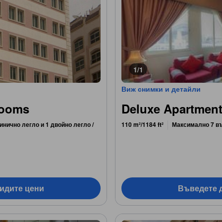
1/1
Виж снимки и детайли
rooms
Deluxe Apartmen
инично легло и 1 двойно легло /
110 m²/1184 ft²
Максимално 7 в
видите цени
Въведете д