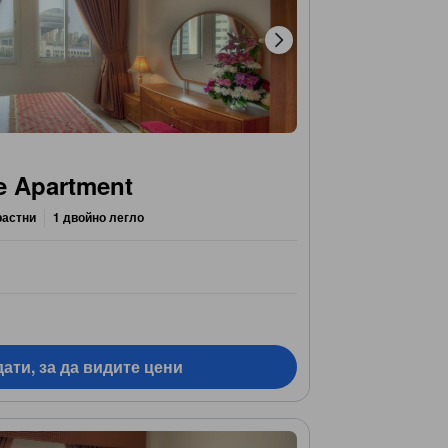
e Apartment
растни
1 двойно легло
ати, за да видите цени