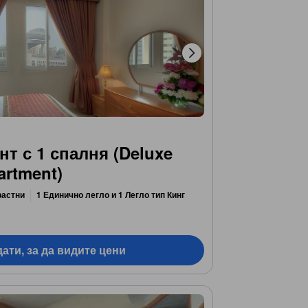
т с 1 спалня (Deluxe
rtment)
растни
1 Единично легло и 1 Легло тип Кинг
ати, за да видите цени