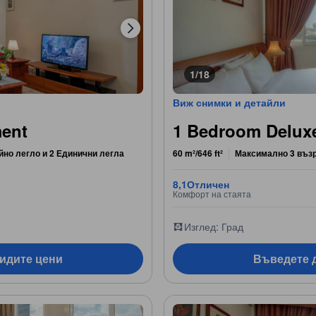
1/18
Виж снимки и детайли
ment
1 Bedroom Delux
йно легло и 2 Единични легла
60 m²/646 ft²
Максимално 3 въз
8,1
Отличен
Комфорт на стаята
Изглед: Град
видите цени
Въведете д