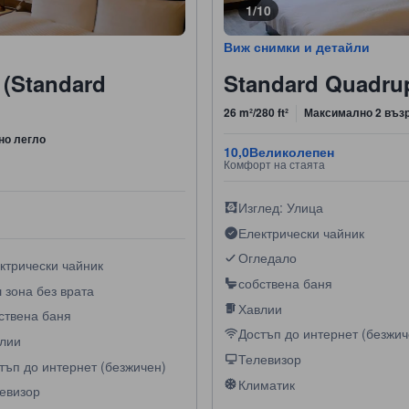
1/10
Виж снимки и детайли
(Standard
Standard Quadrup
26 m²/280 ft²
Максимално 2 въз
но легло
10,0
Великолепен
Комфорт на стаята
Изглед: Улица
Електрически чайник
Огледало
ктрически чайник
собствена баня
 зона без врата
Хавлии
ствена баня
Достъп до интернет (безжич
лии
Телевизор
тъп до интернет (безжичен)
Климатик
евизор