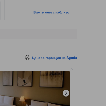
Вижте места наблизо
Ценова гаранция на Agoda