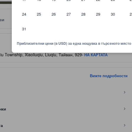
24
25
26
27
28
29
30
2
ви
Местоположение
Правила
31
няване показва комфорта, удобствата и съоръженията, които да оч
Приблизителни цени (в USD) за една нощувка в търсеното място
iu Township, Xiaoliuqiu, Liuqiu, Тайван, 929
- НА КАРТАТА
Вижте подробности
нки
та