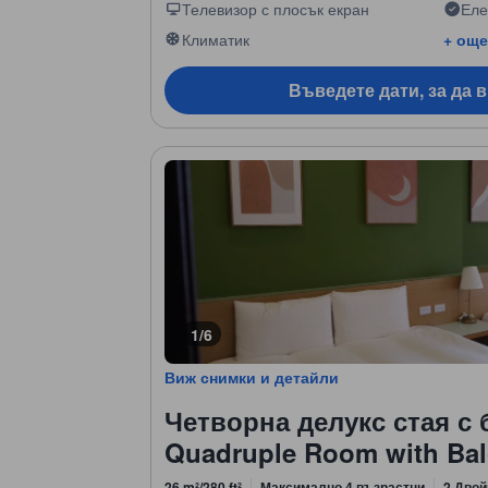
Телевизор с плосък екран
Еле
Климатик
+ още
Въведете дати, за да 
1/6
Виж снимки и детайли
Четворна делукс стая с 
Quadruple Room with Bal
26 m²/280 ft²
Максимално 4 възрастни
2 Двой