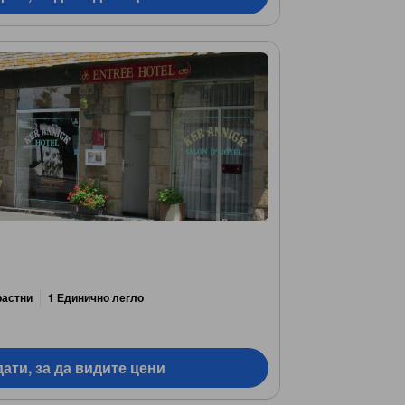
растни
1 Единично легло
ати, за да видите цени