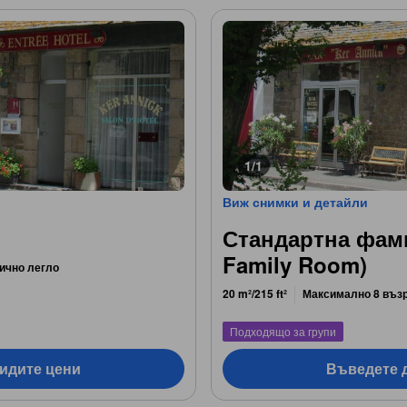
1/1
Виж снимки и детайли
Стандартна фами
Family Room)
ично легло
20 m²/215 ft²
Максимално 8 въз
Подходящо за групи
видите цени
Въведете д