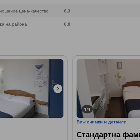
ношение цена-качество
8,3
ка на района
8,8
1/4
Виж снимки и детайли
Стандартна фами