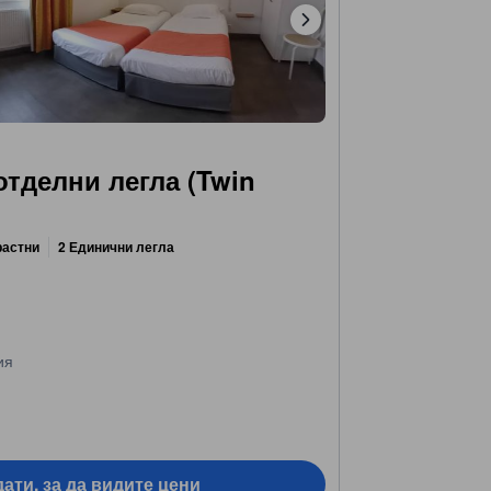
отделни легла (Twin
растни
2 Единични легла
ия
ати, за да видите цени