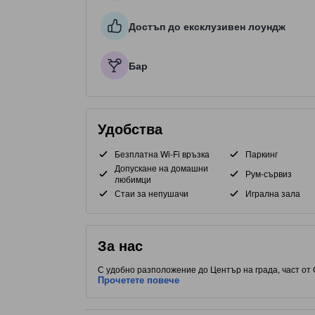
Достъп до ексклузивен лоундж
Бар
Удобства
Безплатна Wi-Fi връзка
Паркинг
Допускане на домашни
Рум-сървиз
любимци
Стаи за непушачи
Игрална зала
За нас
С удобно разположение до Център на града, част от 
места за хранене.
Прочетете повече