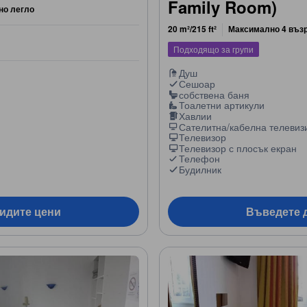
Family Room)
но легло
20 m²/215 ft²
Максимално 4 въз
Подходящо за групи
Душ
Сешоар
собствена баня
Тоалетни артикули
Хавлии
Сателитна/кабелна телевиз
Телевизор
Телевизор с плосък екран
Телефон
Будилник
видите цени
Въведете д