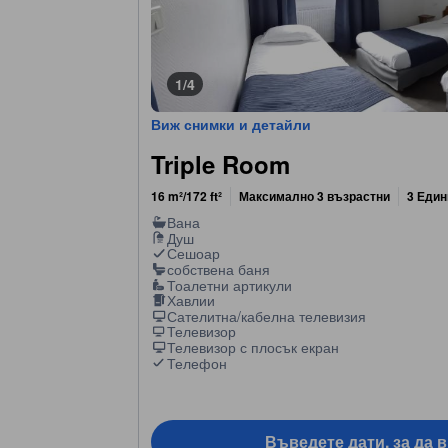
1/4
Виж снимки и детайли
Triple Room
16 m²/172 ft²
Максимално 3 възрастни
3 Един
Вана
Душ
Сешоар
собствена баня
Тоалетни артикули
Хавлии
Сателитна/кабелна телевизия
Телевизор
Телевизор с плосък екран
Телефон
Въведете дати, за да 