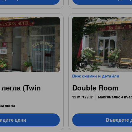
1/1
Виж снимки и детайли
 легла (Twin
Double Room
12 m²/129 ft²
Максимално 4 въз
ни легла
видите цени
Въведете д