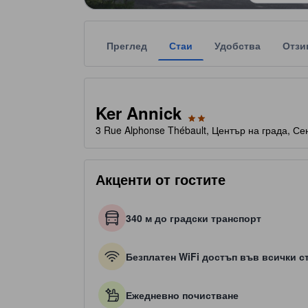
Преглед
Стаи
Удобства
Отзи
Всяка звездна категоризация на обекта за наста
tooltip
2 звезди от общо 5
Ker Annick
3 Rue Alphonse Thébault, Център на града, С
Акценти от гостите
340 м до градски транспорт
Безплатен WiFi достъп във всички с
Ежедневно почистване