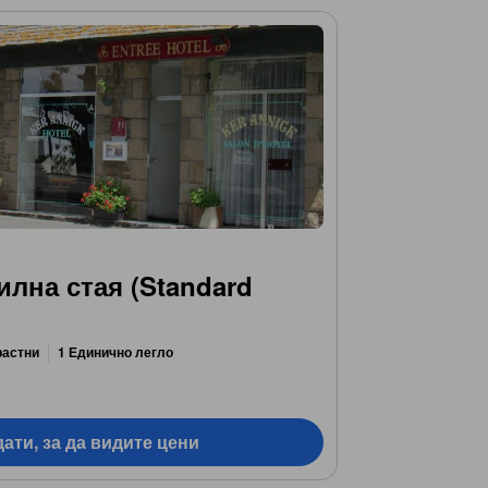
лна стая (Standard
растни
1 Единично легло
ати, за да видите цени