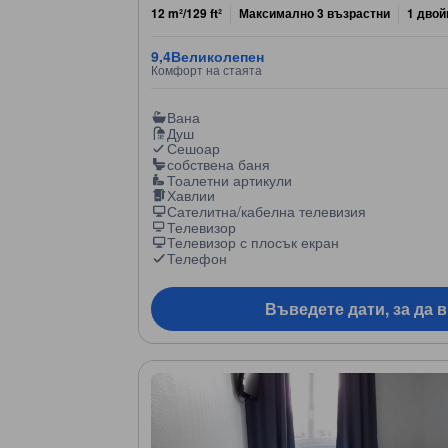
12 m²/129 ft²
Максимално 3 възрастни
1 двой
9,4
Великолепен
Комфорт на стаята
Вана
Душ
Сешоар
собствена баня
Тоалетни артикули
Хавлии
Сателитна/кабелна телевизия
Телевизор
Телевизор с плосък екран
Телефон
Въведете дати, за да 