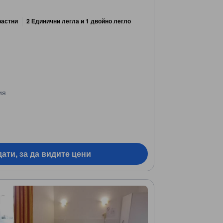
растни
2 Единични легла и 1 двойно легло
ия
ати, за да видите цени