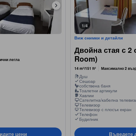
1/4
Виж снимки и детайли
Двойна стая с 2 
Room)
ични легла
14 m²/151 ft²
Максимално 2 въз
Душ
Сешоар
собствена баня
Тоалетни артикули
Хавлии
Сателитна/кабелна телевиз
Телевизор
Телевизор с плосък екран
Телефон
Будилник
видите цени
Въведете д