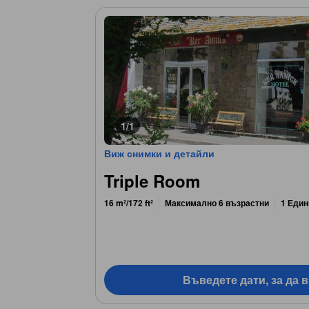
1/1
Виж снимки и детайли
Triple Room
16 m²/172 ft²
Максимално 6 възрастни
1 Един
Въведете дати, за да 