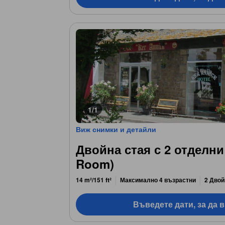
1/1
Виж снимки и детайли
Двойна стая с 2 отделни
Room)
14 m²/151 ft²
Максимално 4 възрастни
2 Двой
Въведете дати, за да 