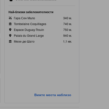
Най-близки забележителности
Гара Сен Мало
340 м.
Tombelaine Coquillages
740 м.
Espace Duguay-Trouin
750 м.
Palais du Grand Large
940 м.
Мюзе дю Шато
1,1 км.
Вижте места наблизо