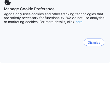
Manage Cookie Preference
Agoda only uses cookies and other tracking technologies that
are strictly necessary for functionality. We do not use analytical
or marketing cookies. For more details, click
here
Dismiss
Начало
ОАЕ Обекти
Емирство Дубай Обекти
Дубай Обек
Дубай Марина
Downtown Dubai
Business Bay
Pa
Популярни дати за пътуване