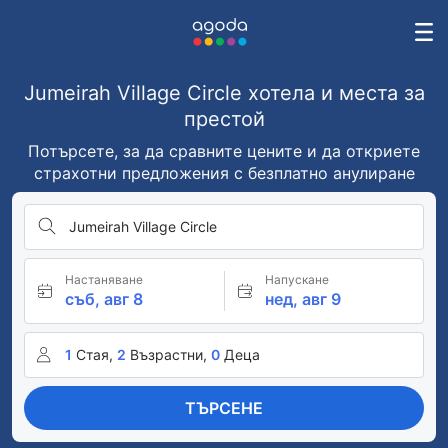
Jumeirah Village Circle хотела и места за
престой
Потърсете, за да сравните цените и да откриете
страхотни предложения с безплатно анулиране
Jumeirah Village Circle
Настаняване
Напускане
съб, авг 8
нед, авг 9
1
Стая,
2
Възрастни,
0
Деца
ТЪРСЕНЕ