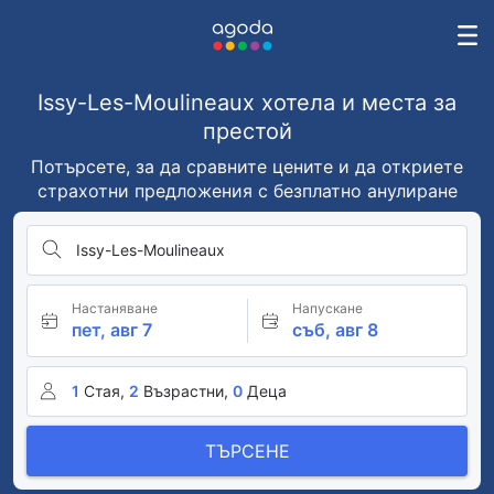
Issy-Les-Moulineaux хотела и места за
престой
Потърсете, за да сравните цените и да откриете
страхотни предложения с безплатно анулиране
Issy-Les-Moulineaux
Настаняване
Напускане
пет, авг 7
съб, авг 8
1
Стая,
2
Възрастни,
0
Деца
ТЪРСЕНЕ