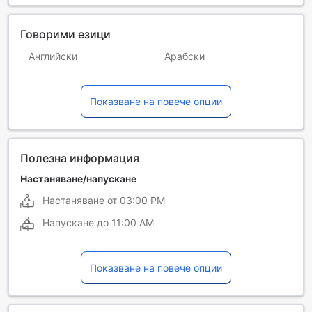
Говорими езици
Английски
Арабски
Испански
Италиански
Показване на повече опции
Китайски (мандарин)
Корейски
Немски
Португалски
Руски
Турски
Полезна информация
Френски
Холандски
Настаняване/напускане
Настаняване от
03:00 PM
Японски
Напускане до
11:00 AM
Показване на повече опции