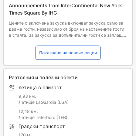
Announcements from InterContinental New York
Times Square By IHG
Цените с включена закуска включват закуска само за
двама гости, независимо от броя на настанените гости
в стаята. За закуска за допълнителни гости се заплаща
допълнителна такса. При настаняването гостите трябва
да предоставят валиден идентификационен документ
Показване на повече опции
за самоличност със снимка и кредитна карта.
The Daily Destination Fee of $30.00 USD plus applicable
taxes allows guest to enjoy: $20 Food & Beverage Credit
per day, $15 Laundry/Dry Cleaning Credit per day,
Разтояния и полезни обекти
Premium High Speed Internet Service, Free Local & US
Long Distance Calls,VIP pass for discounts at The Shops at
летища в близост
Columbus Circle, one local attraction ticket per day.
9,93 км.
Летище LaGuardia (LGA)
12,48 км.
Летище Teterboro (TEB)
Градски транспорт
170 м.