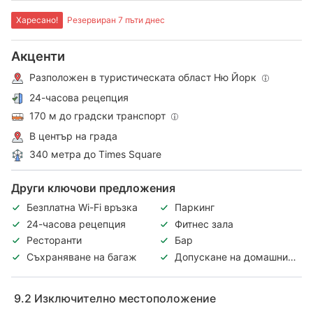
Харесано!
Резервиран 7 пъти днес
Акценти
Разположен в туристическата област Ню Йорк
24-часова рецепция
170 м до градски транспорт
В център на града
340 метра до Times Square
Други ключови предложения
Безплатна Wi-Fi връзка
Паркинг
24-часова рецепция
Фитнес зала
Ресторанти
Бар
Съхраняване на багаж
Допускане на домашни
любимци
9.2
Изключително местоположение