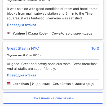
Оценявани 9 Септември 2025 г.
Удобства за комфорт и удобство в InterContinental
New York Times Square
It was so nice with good condition of room and hotel. three
blocks from main subway station and 5 min to the Time
InterContinental New York Times Square предлага
squares. it was fantastic. Everyone was satisfied.
разнообразие от удобства, които осигуряват комфорт и
безпроблемен престой на своите гости. За тези, които
Превод на отзива
ценят удобството, хотелът предлага услуги за пране и
Yunhee
|
Южна Корея | Семейство с малки деца
химическо чистене, които гарантират, че вашето
облекло винаги ще изглежда безупречно. Освен това,
услугата за рум-сървиз е на разположение, за да
Great Stay in NYC
10,0
можете да се насладите на вкусни ястия в уюта на
вашата стая, без да напускате комфортната атмосфера
Оценявани 8 Юли 2025 г.
на хотела. Всеки детайл е внимателно обмислен, за да
осигури на гостите максимално удобство, включително
All good. Great and pretty spacious room. Great breakfast.
и възможността за експресно настаняване и
And all staffs are super friendly.
напускане, което прави пристигането и заминаването
Превод на отзива
бързо и лесно.
Безопасността на вашите ценности е от първостепенно
Leontinus
|
Индонезия | Семейство с малки деца
значение, затова хотелът предлага сейфове за
съхранение на важни вещи. Консиерж услугата е на
разположение, за да ви помогне с всякакви запитвания
Показване на още отзиви
и нужди, от резервации в ресторанти до организиране
на екскурзии. Безплатен Wi-Fi е наличен във всички