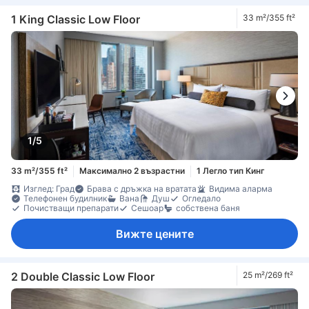
1 King Classic Low Floor
33 m²/355 ft²
1/5
33 m²/355 ft²
Максимално 2 възрастни
1 Легло тип Кинг
Изглед: Град
Брава с дръжка на вратата
Видима аларма
Телефонен будилник
Вана
Душ
Огледало
Почистващи препарати
Сешоар
собствена баня
Вижте цените
2 Double Classic Low Floor
25 m²/269 ft²