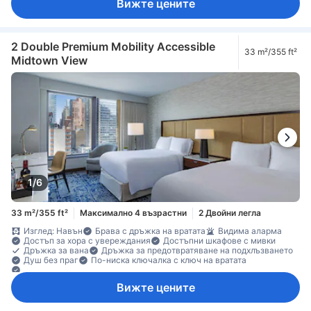
Вижте цените
2 Double Premium Mobility Accessible
33 m²/355 ft²
Midtown View
1/6
33 m²/355 ft²
Максимално 4 възрастни
2 Двойни легла
Изглед: Навън
Брава с дръжка на вратата
Видима аларма
Достъп за хора с увереждания
Достъпни шкафове с мивки
Дръжка за вана
Дръжка за предотвратяване на подхлъзването
Душ без праг
По-ниска ключалка с ключ на вратата
По-ниска шпионка на вратата
Вижте цените