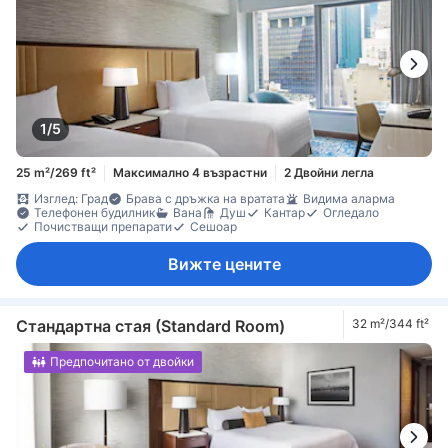
1/5
25 m²/269 ft²
Максимално 4 възрастни
2 Двойни легла
Изглед: Град
Брава с дръжка на вратата
Видима аларма
Телефонен будилник
Вана
Душ
Кантар
Огледало
Почистващи препарати
Сешоар
Вижте цените
Стандартна стая (Standard Room)
32 m²/344 ft²
Предпочитано от двойки