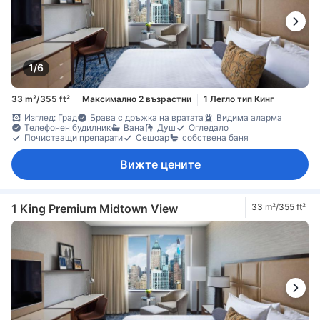
1/6
33 m²/355 ft²
Максимално 2 възрастни
1 Легло тип Кинг
Изглед: Град
Брава с дръжка на вратата
Видима аларма
Телефонен будилник
Вана
Душ
Огледало
Почистващи препарати
Сешоар
собствена баня
Вижте цените
1 King Premium Midtown View
33 m²/355 ft²