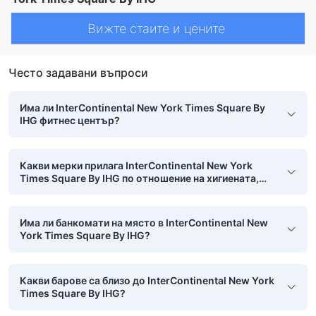
Вижте стаите и цените
Често задавани въпроси
Има ли InterContinental New York Times Square By
IHG фитнес център?
Какви мерки прилага InterContinental New York
Times Square By IHG по отношение на хигиената,
безопасността и чистотата?
Има ли банкомати на място в InterContinental New
York Times Square By IHG?
Какви барове са близо до InterContinental New York
Times Square By IHG?