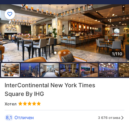
1/110
InterContinental New York Times
Square By IHG
Хотел
8,1
Отличен
3 676 отзива