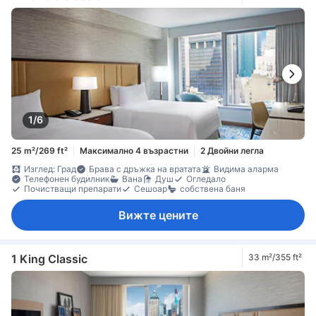
1/6
25 m²/269 ft²
Максимално 4 възрастни
2 Двойни легла
Изглед: Град
Брава с дръжка на вратата
Видима аларма
Телефонен будилник
Вана
Душ
Огледало
Почистващи препарати
Сешоар
собствена баня
Вижте цените
1 King Classic
33 m²/355 ft²