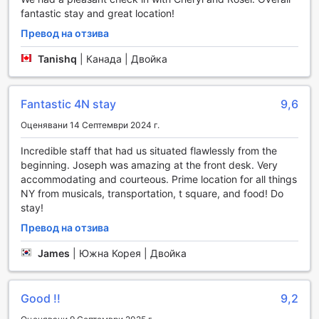
fantastic stay and great location!
InterContinental New York Times Square предлага
Превод на отзива
изключителни спортни съоръжения, които ще задоволят
нуждите на всеки любител на активния начин на живот.
Tanishq
|
Канада | Двойка
Фитнес центърът на хотела е отворен 24 часа в
денонощието, което позволява на гостите да тренират
по всяко време, независимо от техния график.
Fantastic 4N stay
9,6
Съоръжението е оборудвано с най-съвременни уреди,
включително кардио машини, тежести и разнообразие
Оценявани 14 Септември 2024 г.
от фитнес аксесоари, осигуряващи пълноценна
Incredible staff that had us situated flawlessly from the
тренировка за всички мускулни групи.
beginning. Joseph was amazing at the front desk. Very
Освен това, фитнес центърът е безплатен за всички
accommodating and courteous. Prime location for all things
гости на хотела, което прави InterContinental New York
NY from musicals, transportation, t square, and food! Do
Times Square идеално място за тези, които искат да
stay!
поддържат форма по време на своето пътуване.
Независимо дали сте опитен атлет или просто искате да
Превод на отзива
се раздвижите след дългия ден на разглеждане на
забележителности, спортните съоръжения на хотела
James
|
Южна Корея | Двойка
предлагат комфортна и вдъхновяваща обстановка за
тренировка, която ще ви накара да се чувствате
отлично.
Good !!
9,2