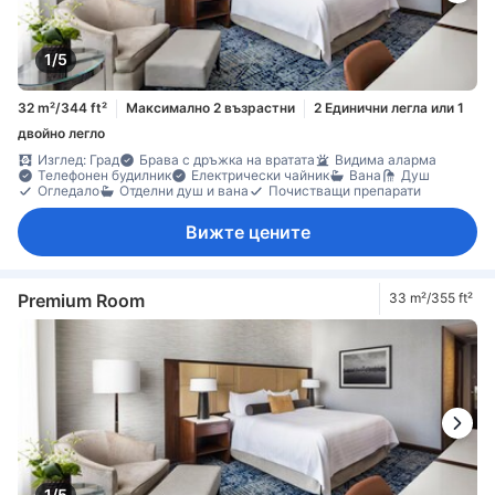
1/5
32 m²/344 ft²
Максимално 2 възрастни
2 Единични легла или 1
двойно легло
Изглед: Град
Брава с дръжка на вратата
Видима аларма
Телефонен будилник
Електрически чайник
Вана
Душ
Огледало
Отделни душ и вана
Почистващи препарати
Вижте цените
Premium Room
33 m²/355 ft²
1/5