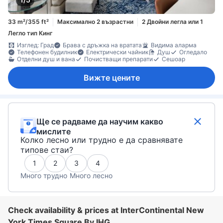
33 m²/355 ft²
Максимално 2 възрастни
2 Двойни легла или 1
Легло тип Кинг
Изглед: Град
Брава с дръжка на вратата
Видима аларма
Телефонен будилник
Електрически чайник
Душ
Огледало
Отделни душ и вана
Почистващи препарати
Сешоар
Вижте цените
Ще се радваме да научим какво
мислите
Колко лесно или трудно е да сравнявате
типове стаи?
1
2
3
4
Много трудно
Много лесно
Check availability & prices at InterContinental New
York Times Square By IHG