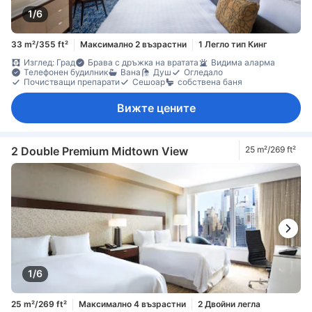
1/6
33 m²/355 ft²
Максимално 2 възрастни
1 Легло тип Кинг
Изглед: Град
Брава с дръжка на вратата
Видима аларма
Телефонен будилник
Вана
Душ
Огледало
Почистващи препарати
Сешоар
собствена баня
Вижте цените
2 Double Premium Midtown View
25 m²/269 ft²
1/6
25 m²/269 ft²
Максимално 4 възрастни
2 Двойни легла