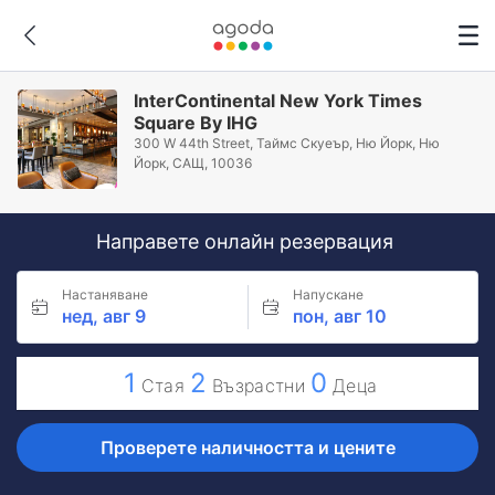
InterContinental New York Times
Square By IHG
300 W 44th Street, Таймс Скуеър, Ню Йорк, Ню
Йорк, САЩ, 10036
Направете онлайн резервация
Настаняване
Напускане
нед, авг 9
пон, авг 10
1
2
0
Стая
Възрастни
Деца
Проверете наличността и цените