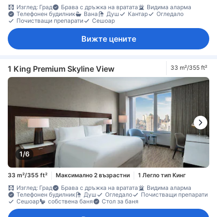
Изглед: Град
Брава с дръжка на вратата
Видима аларма
Телефонен будилник
Вана
Душ
Кантар
Огледало
Почистващи препарати
Сешоар
Вижте цените
1 King Premium Skyline View
33 m²/355 ft²
1/6
33 m²/355 ft²
Максимално 2 възрастни
1 Легло тип Кинг
Изглед: Град
Брава с дръжка на вратата
Видима аларма
Телефонен будилник
Душ
Огледало
Почистващи препарати
Сешоар
собствена баня
Стол за баня