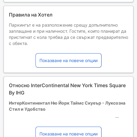
Правила на Хотел
Паркингът е на разположение срещу допълнително
заплащане и при наличност. Гостите, които планират да
пристигнат с кола трябва да се свържат предварително
с обекта.
Паркинг е наличен срещу допълнително заплащане.
All guests will be charged a destination fee which is
Показване на повече опции
collected at the property. The fee includes:
- USD 20 food & beverage credit per day
- USD 15 laundry/dry cleaning credit per day
- Premium Internet service
Относно InterContinental New York Times Square
- Local & international calls
- Gulliver's Gate museum pass
By IHG
- VIP pass for discounts at The Shops at Columbus
ИнтерКонтинентал Ню Йорк Таймс Скуеър - Луксозна
Circle/Time Warner Center
Стил и Удобство
Some Superior and Deluxe rooms located on floors 3 to
19th have bathtubs. Otherwise, the rooms will have walk-in
showers. Reserving rooms with bathtubs can be done via
Разположен в сърцето на Ню Йорк, ИнтерКонтинентал
requests, and is dependent on availability.
Ню Йорк Таймс Скуеър е петзвезден хотел, който
Показване на повече опции