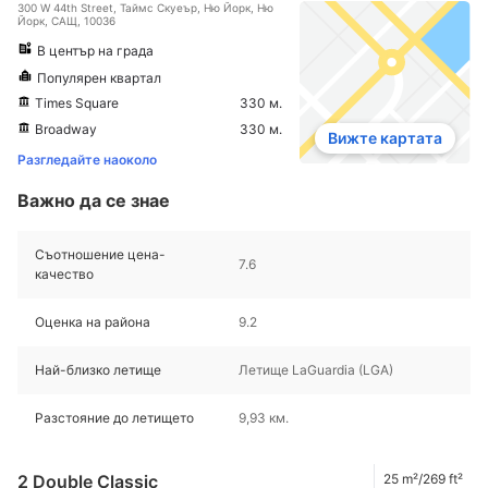
300 W 44th Street, Таймс Скуеър, Ню Йорк, Ню
Йорк, САЩ, 10036
В център на града
Популярен квартал
Times Square
330 м.
Broadway
330 м.
Вижте картата
Разгледайте наоколо
Важно да се знае
Съотношение цена-
7.6
качество
Оценка на района
9.2
Най-близко летище
Летище LaGuardia (LGA)
Разстояние до летището
9,93 км.
2 Double Classic
25 m²/269 ft²