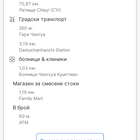
70,87 км.
Летище Chiayi (CYI)
Градски транспорт
260 м.
Гара Чангуа
3,19 км.
Daduxinanhaozhi Station
болници & клиники
1,03 км.
Болница Чангхуа Кристиан
Магазин за смесени стоки
1,16 км.
Family Mart
В брой
60 м.
ATM