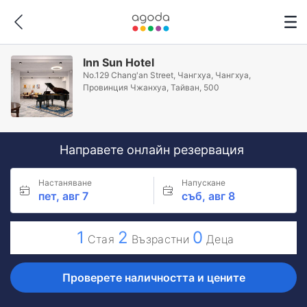
Inn Sun Hotel
No.129 Chang'an Street, Чангхуа, Чангхуа,
Провинция Чжанхуа, Тайван, 500
Направете онлайн резервация
Настаняване
Напускане
пет, авг 7
съб, авг 8
1
2
0
Стая
Възрастни
Деца
Проверете наличността и цените