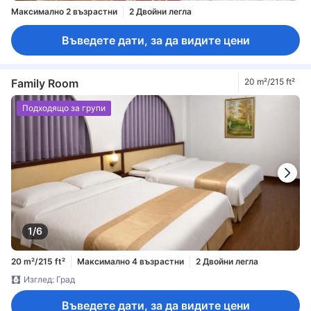
Максимално 2 възрастни
2 Двойни легла
Въведете дати, за да видите цени
Family Room
20 m²/215 ft²
Подходящо за групи
1/6
20 m²/215 ft²
Максимално 4 възрастни
2 Двойни легла
Изглед: Град
Въведете дати, за да видите цени