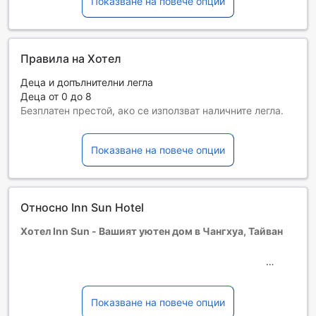
Показване на повече опции
Правила на Хотел
Деца и допълнителни легла
Деца от 0 до 8
Безплатен престой, ако се използват наличните легла.
Възможността за допълнителни легла зависи от
избрания тип стая. За повече информация вижте
Показване на повече опции
капацитета на отделните стаи.
При резервиране на повече от 5 стаи е възможно да се
прилагат различни условия и допълнителни плащания.
Относно Inn Sun Hotel
Хотел Inn Sun - Вашият уютен дом в Чангхуа, Тайван
Добре дошли в Хотел Inn Sun, три звезден оазис,
разположен в сърцето на Чангхуа, Тайван. Със своето
удобно местоположение и приветлива атмосфера, този
Показване на повече опции
хотел е идеалното място за отдих и релаксация.