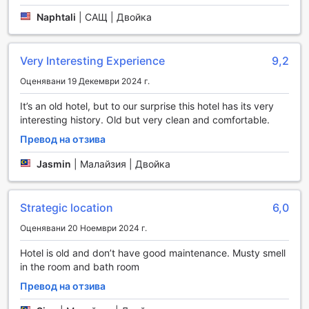
желание за свързаност.
Всеки от стаите на Inn Sun Hotel е оборудван с
Naphtali
|
САЩ | Двойка
безплатен Wi-Fi, което осигурява допълнителна степен
на удобство за гостите. Можете да се насладите на
комфорта на собствения си кът, докато сърфирате в
Very Interesting Experience
9,2
интернет или планирате следващите си стъпки в
Оценявани 19 Декември 2024 г.
Чангхуа. Освен това, хотелът предлага ежедневна
почистване на стаите, което гарантира, че вашето
It’s an old hotel, but to our surprise this hotel has its very
пространство остава свежо и приятно през целия ви
interesting history. Old but very clean and comfortable.
престой. Всеки детайл е внимателно обмислен, за да
Превод на отзива
осигури на гостите максимален комфорт и
удовлетворение.
Jasmin
|
Малайзия | Двойка
Транспортни Услуги в Inn Sun Hotel
Strategic location
6,0
Inn Sun Hotel в Чангхуа, Тайван, предлага отлични
транспортни услуги, които ще направят вашето
Оценявани 20 Ноември 2024 г.
пътуване удобно и безпроблемно. Хотелът разполага с
просторен паркинг, който осигурява безопасно място
Hotel is old and don’t have good maintenance. Musty smell
за вашия автомобил, позволявайки ви да се насладите
in the room and bath room
на местните забележителности без притеснения
Превод на отзива
относно паркирането. Независимо дали пътувате с
личен автомобил или наемате кола, удобният достъп до