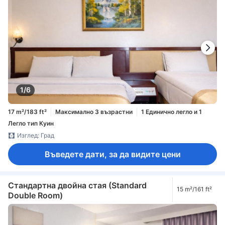
1/6
17 m²/183 ft²
Максимално 3 възрастни
1 Единично легло и 1
Легло тип Куин
Изглед: Град
Въведете дати, за да видите цени
Стандартна двойна стая (Standard
15 m²/161 ft²
Double Room)