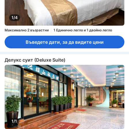
1/4
Максимално 2 възрастни
1 Единично легло и 1 двойно легло
Въведете дати, за да видите цени
Делукс суит (Deluxe Suite)
1/1