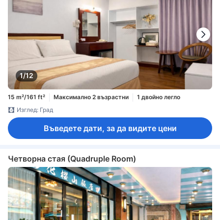
1/12
15 m²/161 ft²
Максимално 2 възрастни
1 двойно легло
Изглед: Град
Въведете дати, за да видите цени
Четворна стая (Quadruple Room)