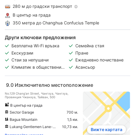
280 м до градски транспорт
В център на града
350 метра до Changhua Confucius Temple
Други ключови предложения
Безплатна Wi-Fi връзка
Семейна стая
Екскурзии
Пране
Стаи за непушачи
Ежедневно почистване
Климатик в обществените
Асансьор
зони
9.0
Изключително местоположение
No.129 Chang'an Street, Чангхуа, Чангхуа,
Провинция Чжанхуа, Тайван, 500
В център на града
Sector Garage
700 м.
Bagua Mountain
1,5 км.
Lukang Gentlemen Lane-Molu Lane
10,73 км.
Вижте картата