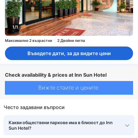
1/1
Максимално 2 възрастни
2 Двойни легла
Въведете дати, за да видите цени
Check availability & prices at Inn Sun Hotel
Вижте стаите и цените
Често задавани въпроси
Какви обществени паркове има в близост до Inn
Sun Hotel?