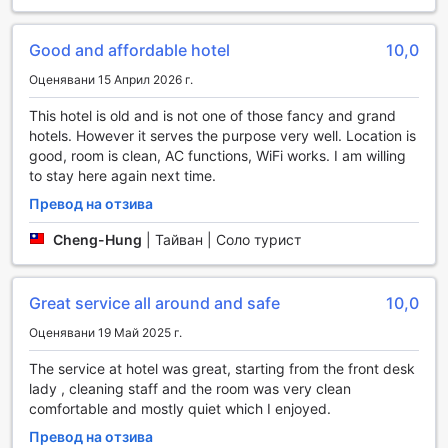
преживяванията си.
Тази зона е обзаведена с комфортни дивани и удобни
Good and affordable hotel
10,0
кресла, което я прави идеална за гледане на филми или
просто за релаксация с чаша кафе. Гостите могат да се
Оценявани 15 Април 2026 г.
насладят на разнообразие от телевизионни предавания
и филми, предоставяйки възможност за приятно
This hotel is old and is not one of those fancy and grand
забавление, независимо от времето навън. Inn Sun Hotel
hotels. However it serves the purpose very well. Location is
съчетава комфорт и удобство, което прави всяко
good, room is clean, AC functions, WiFi works. I am willing
посещение незабравимо.
to stay here again next time.
Превод на отзива
Удобства в Inn Sun Hotel: Комфорт и свързаност
Cheng-Hung
|
Тайван | Соло турист
Inn Sun Hotel в Чангхуа, Тайван, предлага на своите
гости редица удобства, които осигуряват комфорт и
свързаност по време на престоя им. В целия хотел,
Great service all around and safe
10,0
включително в обществените зони, е наличен безплатен
Wi-Fi, което позволява на посетителите да остават
Оценявани 19 Май 2025 г.
свързани с близките си или да работят по важни
The service at hotel was great, starting from the front desk
проекти. Независимо дали искате да проверите
lady , cleaning staff and the room was very clean
имейлите си или да споделите незабравими моменти в
comfortable and mostly quiet which I enjoyed.
социалните мрежи, Inn Sun Hotel предлага бърз и
надежден интернет достъп, който улеснява всяко ваше
Превод на отзива