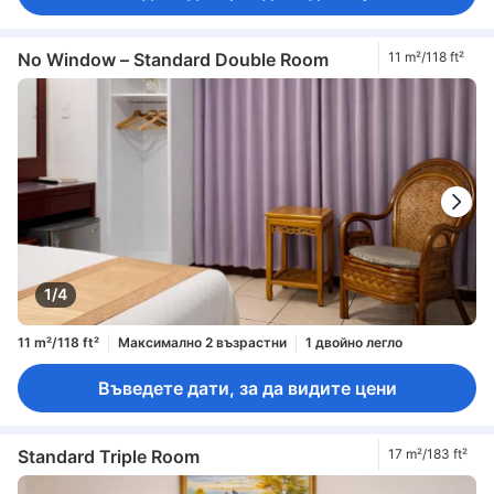
No Window – Standard Double Room
11 m²/118 ft²
1/4
11 m²/118 ft²
Максимално 2 възрастни
1 двойно легло
Въведете дати, за да видите цени
Standard Triple Room
17 m²/183 ft²