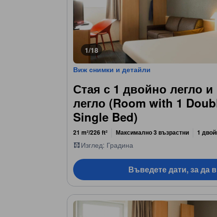
1/18
Виж снимки и детайли
Стая с 1 двойно легло и
легло (Room with 1 Doub
Single Bed)
21 m²/226 ft²
Максимално 3 възрастни
1 двой
Изглед: Градина
Въведете дати, за да 