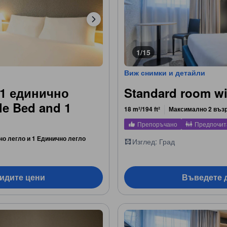
1/15
Виж снимки и детайли
 1 единично
Standard room wi
le Bed and 1
18 m²/194 ft²
Максимално 2 въз
Препоръчано
Предпочит
но легло и 1 Единично легло
Изглед: Град
видите цени
Въведете д