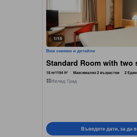
1/15
Виж снимки и детайли
Standard Room with two 
18 m²/194 ft²
Максимално 2 възрастни
2 Един
Изглед: Град
Въведете дати, за да 