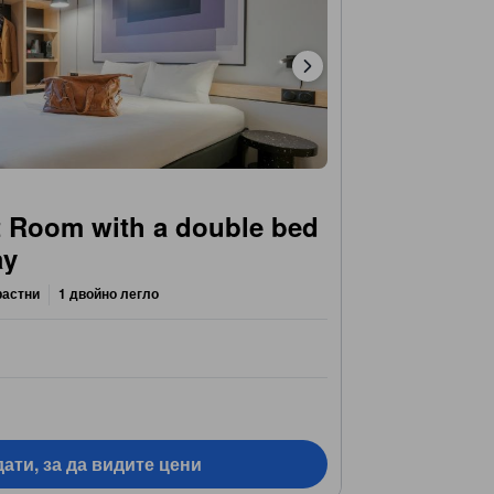
 Room with a double bed
ay
растни
1 двойно легло
ати, за да видите цени