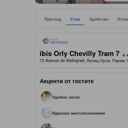
Преглед
Стаи
Удобства
Отзи
tooltip
Agoda Preferred препоръчва доверени и проверен
Всяка звездна категоризация на обекта за наста
tooltip
3 звезди от общо 5
ibis Orly Chevilly Tram 7
72 Avenue de Stalingrad, Летищ Орли, Париж,
Акценти от гостите
Удобно легло
Идеално местоположение