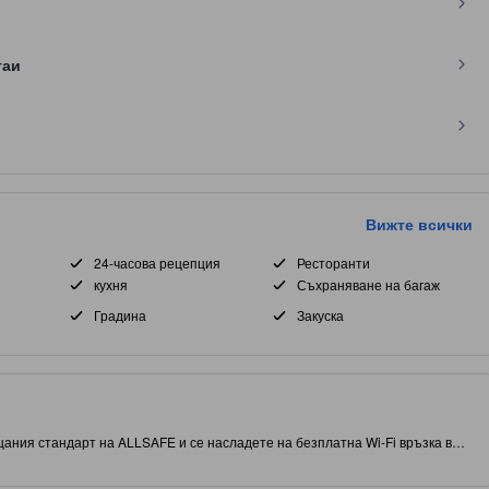
таи
Вижте всички
24-часова рецепция
Ресторанти
кухня
Съхраняване на багаж
Градина
Закуска
ания стандарт на ALLSAFE и се насладете на безплатна Wi-Fi връзка във
част от Париж, този обект ви дава близък достъп до атракции и интересни
ресторант, за да направи престоя ви още по-богат и запомнящ се.