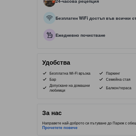
24-часова рецепция
Безплатен WiFi достъп във всички с
Ежедневно почистване
Удобства
Безплатна Wi-Fi връзка
Паркинг
Бар
Семейна стая
Допускане на домашни
Балкон/тераса
любимци
За нас
Направете най-доброто си пътуване до Париж с обещ
всички стаи. С удобно разположение до Летищ Орли, 
Прочетете повече
места за хранене. Този обект с 3.0 звезди предлага 