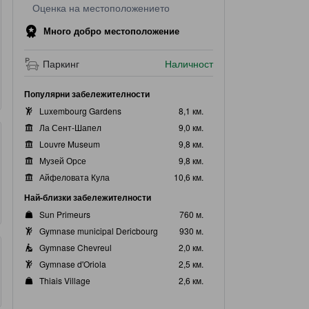
Оценка на местоположението
Много добро местоположение
Паркинг
Наличност
Популярни забележителности
Luxembourg Gardens
8,1 км.
Ла Сент-Шапел
9,0 км.
Louvre Museum
9,8 км.
Музей Орсе
9,8 км.
Айфеловата Кула
10,6 км.
Най-близки забележителности
Sun Primeurs
760 м.
Gymnase municipal Dericbourg
930 м.
Gymnase Chevreul
2,0 км.
Gymnase d'Oriola
2,5 км.
Thiais Village
2,6 км.