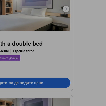
th a double bed
растни
1 двойно легло
ано от двойки
ати, за да видите цени