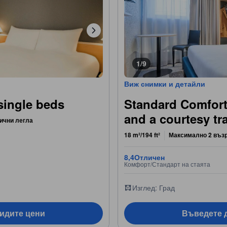
1/9
Виж снимки и детайли
single beds
Standard Comfort
and a courtesy tr
ични легла
18 m²/194 ft²
Максимално 2 въз
8,4
Отличен
Комфорт/Стандарт на стаята
Изглед: Град
видите цени
Въведете д