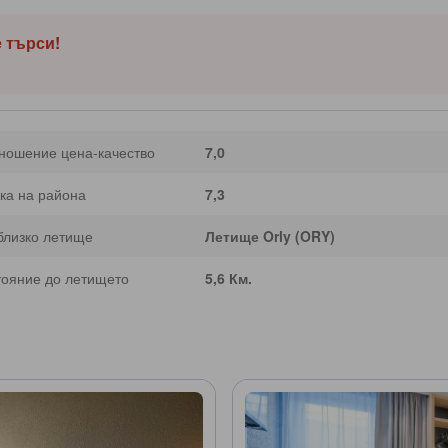
е търси!
ношение цена-качество
7,0
ка на района
7,3
близко летище
Летище Orly (ORY)
тояние до летището
5,6 Км.