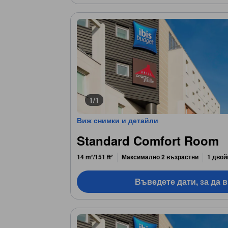
1/1
Виж снимки и детайли
Standard Comfort Room
14 m²/151 ft²
Максимално 2 възрастни
1 двой
Въведете дати, за да 