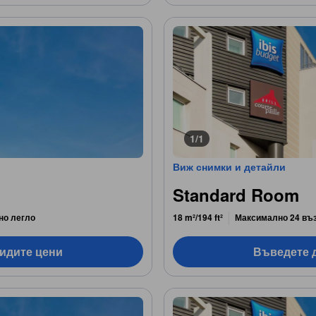
1/1
Виж снимки и детайли
Standard Room
но легло
18 m²/194 ft²
Максимално 24 въ
видите цени
Въведете д