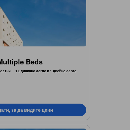
ultiple Beds
растни
1 Единично легло и 1 двойно легло
ати, за да видите цени