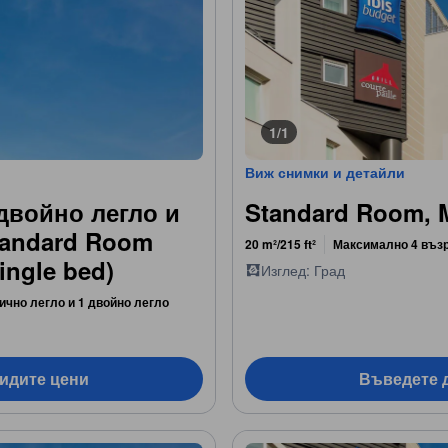
1/1
Виж снимки и детайли
двойно легло и
Standard Room, M
tandard Room
20 m²/215 ft²
Максимално 4 въз
ingle bed)
Изглед: Град
ично легло и 1 двойно легло
видите цени
Въведете д