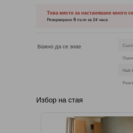
Това място за настаняване много с
8
Резервирано
пъти за 24 часа
Важно да се знае
Съот
Оцен
Най-
Разс
Избор на стая