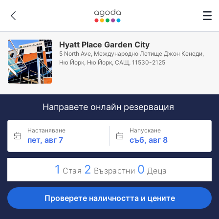
Hyatt Place Garden City
5 North Ave, Международно Летище Джон Кенеди,
Ню Йорк, Ню Йорк, САЩ, 11530-2125
Направете онлайн резервация
Настаняване
Напускане
пет, авг 7
съб, авг 8
1
2
0
Стая
Възрастни
Деца
Проверете наличността и цените