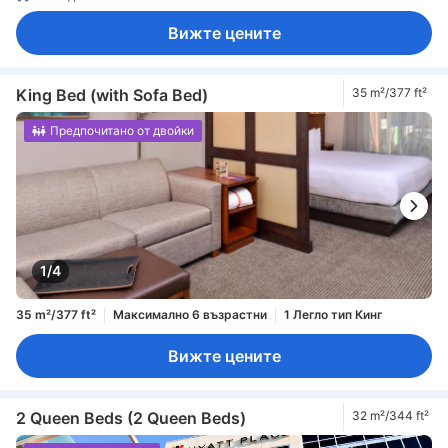
Вижте цените
King Bed (with Sofa Bed)
35 m²/377 ft²
Предпочитано от двойки
1/4
35 m²/377 ft²
Максимално 6 възрастни
1 Легло тип Кинг
Вижте цените
2 Queen Beds (2 Queen Beds)
32 m²/344 ft²