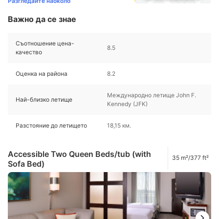
Разгледайте наоколо
Важно да се знае
Съотношение цена-
8.5
качество
Оценка на района
8.2
Международно летище John F.
Най-близко летище
Kennedy (JFK)
Разстояние до летището
18,15 км.
Accessible Two Queen Beds/tub (with
35 m²/377 ft²
Sofa Bed)