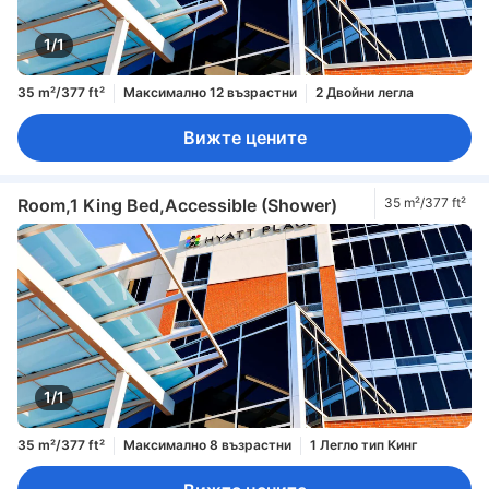
1/1
35 m²/377 ft²
Максимално 12 възрастни
2 Двойни легла
Вижте цените
Room,1 King Bed,Accessible (Shower)
35 m²/377 ft²
1/1
35 m²/377 ft²
Максимално 8 възрастни
1 Легло тип Кинг