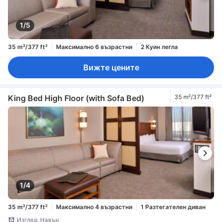
1/5
35 m²/377 ft²
Максимално 6 възрастни
2 Куин легла
Вижте цените
King Bed High Floor (with Sofa Bed)
35 m²/377 ft²
1/4
35 m²/377 ft²
Максимално 4 възрастни
1 Разтегателен диван
Изглед: Навън