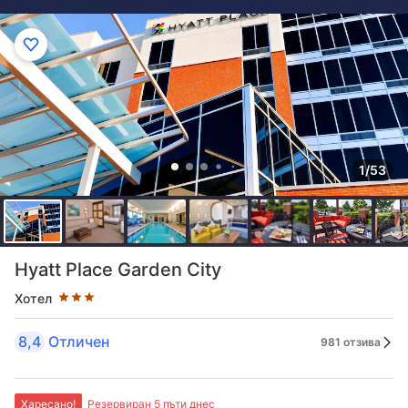
1/53
Оценка в звезди: 3 звезди
Hyatt Place Garden City
Хотел
8,4
Отличен
981 отзива
Харесано!
Резервиран 5 пъти днес