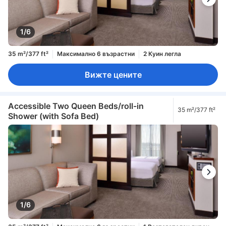
1/6
35 m²/377 ft²
Максимално 6 възрастни
2 Куин легла
Вижте цените
Accessible Two Queen Beds/roll-in
35 m²/377 ft²
Shower (with Sofa Bed)
1/6