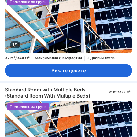
Подходящо за групи
1/1
32 m²/344 ft²
Максимално 8 възрастни
2 Двойни легла
Вижте цените
Standard Room with Multiple Beds
35 m²/377 ft²
(Standard Room With Multiple Beds)
Подходящо за групи