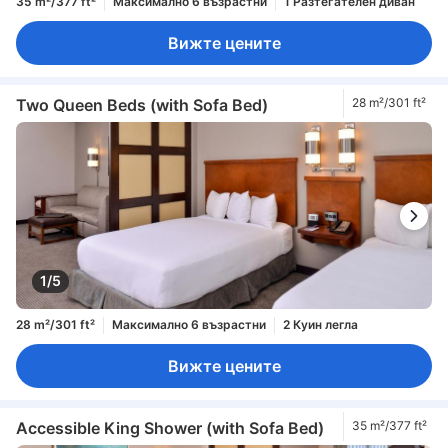
35 m²/377 ft²
Максимално 6 възрастни
1 Разтегателен диван
Вижте цените
Two Queen Beds (with Sofa Bed)
28 m²/301 ft²
1/5
28 m²/301 ft²
Максимално 6 възрастни
2 Куин легла
Вижте цените
Accessible King Shower (with Sofa Bed)
35 m²/377 ft²