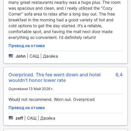
което Ню Йорк предлага.
many great restaurants nearby was a huge plus. The room
was spacious and clean, and I really utilized the "Cozy
Удобствата в стаите на Hyatt Place Garden City
Corner" sofa area to relax after a long day out. The free
breakfast in the morning had a good variety of hot and
Стаите в Hyatt Place Garden City предлагат
cold options to get the day started. It’s a reliable,
изключителен комфорт и съвременни удобства, които
comfortable spot, and having the mall next door made
ще направят вашия престой незабравим. Всеки гост
everything so convenient. I’d definitely return!
може да се наслади на разнообразие от развлечения с
Превод на отзива
наличието на ежедневни вестници и инхаус филми,
които ще ви държат в крак с актуалните събития и ще
John
|
САЩ | Двойка
осигурят приятно забавление в уютната обстановка на
стаята.
Допълнителните удобства включват сателитна и
Overpriced. The fee went down and hotel
6,4
кабелна телевизия, която предлага богат избор от
wouldn’t honor lower rate
канали, за да можете да се насладите на любимите си
предавания и филми. За вашето удобство, в стаята ще
Оценявани 13 Май 2026 г.
намерите и сешоар, който ще улесни подготовката ви за
Would not recommend. Worn out. Overpriced
деня. Не на последно място, безплатният чай и
предоставените тоалетни принадлежности добавят
Превод на отзива
допълнителен лукс и комфорт, като същевременно
създават уютна атмосфера, идеална за релаксация
zeff
|
САЩ | Двойка
след дълъг ден на проучване на Ню Йорк.