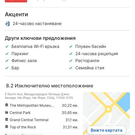
Акценти
24-часово настаняване
Други ключови предложения
Безплатна Wi-Fi връзка
Плувен басейн
Паркинг
24-часова рецепция
Фитнес зала
Ресторанти
Бар
Семейна стая
8.2
Изключително местоположение
5 North Ave, Международно Летище Джон
Кенеди, Ню Йорк, Ню Йорк, САЩ, 11530-2125
The Metropolitan Museum of Art
30,22 км.
Central Park
30,65 км.
Grand Central Terminal
31,1 км.
Top of the Rock
31,31 км.
Вижте картата