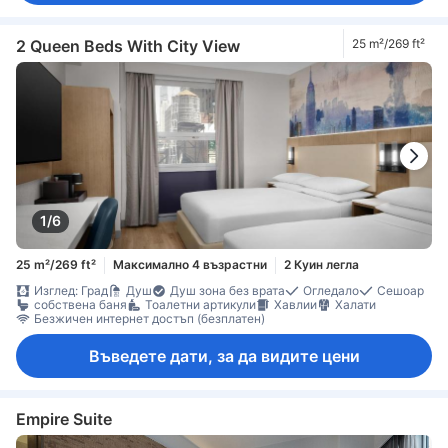
2 Queen Beds With City View
25 m²/269 ft²
1/6
25 m²/269 ft²
Максимално 4 възрастни
2 Куин легла
Изглед: Град
Душ
Душ зона без врата
Огледало
Сешоар
собствена баня
Тоалетни артикули
Хавлии
Халати
Безжичен интернет достъп (безплатен)
Въведете дати, за да видите цени
Empire Suite