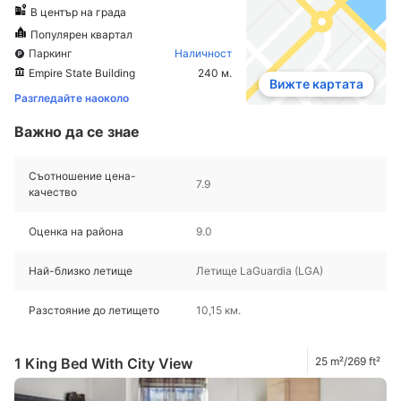
В център на града
Популярен квартал
Паркинг
Наличност
Empire State Building
240 м.
Вижте картата
Разгледайте наоколо
Важно да се знае
Съотношение цена-
7.9
качество
Оценка на района
9.0
Най-близко летище
Летище LaGuardia (LGA)
Разстояние до летището
10,15 км.
1 King Bed With City View
25 m²/269 ft²