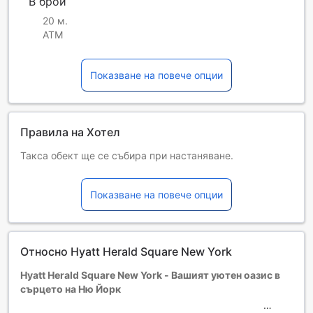
В брой
20 м.
ATM
Показване на повече опции
Правила на Хотел
Такса обект ще се събира при настаняване.
Private parking is available on-site (reservation is not
needed) and costs USD 115 per day
Показване на повече опции
Деца и допълнителни легла
Бебета от 0 до 2 години
Настаняват се безплатно, ако използват
съществуващите легла. Имайте предвид, че ако ви е
Относно Hyatt Herald Square New York
нужно бебешко креватче, това може да доведе до
допълнителна такса и зависи от наличността.
Hyatt Herald Square New York - Вашият уютен оазис в
Деца от 3 до 17
сърцето на Ню Йорк
Безплатен престой, ако се използват наличните легла.
Гостите, навършили {0} години, се считат за възрастни