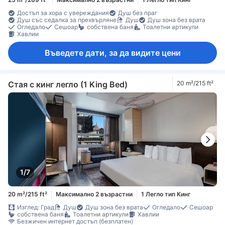
Достъп за хора с увереждания
Душ без праг
Душ със седалка за прехвърляне
Душ
Душ зона без врата
Огледало
Сешоар
собствена баня
Тоалетни артикули
Хавлии
Въведете дати, за да видите цени
Стая с кинг легло (1 King Bed)
20 m²/215 ft²
1/7
20 m²/215 ft²
Максимално 2 възрастни
1 Легло тип Кинг
Изглед: Град
Душ
Душ зона без врата
Огледало
Сешоар
собствена баня
Тоалетни артикули
Хавлии
Безжичен интернет достъп (безплатен)