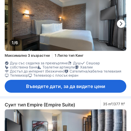
1/6
Максимално 3 възрастни
1 Легло тип Кинг
Душ със седалка за прехвърляне
Душ
Сешоар
собствена баня
Тоалетни артикули
Хавлии
Достъп до интернет (безжичен)
Сателитна/кабелна телевизия
Телевизор
Телевизор с плосък екран
Въведете дати, за да видите цени
Суит тип Empire (Empire Suite)
35 m²/377 ft²