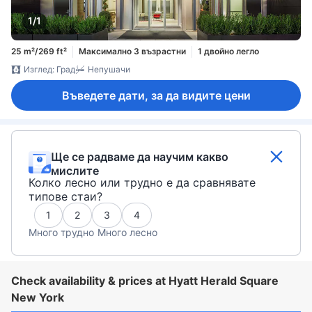
1/1
25 m²/269 ft²
Максимално 3 възрастни
1 двойно легло
Изглед: Град
Непушачи
Въведете дати, за да видите цени
Ще се радваме да научим какво
мислите
Колко лесно или трудно е да сравнявате
типове стаи?
1
2
3
4
Много трудно
Много лесно
Check availability & prices at Hyatt Herald Square
New York