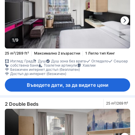
1/9
25 m²/269 ft²
Максимално 2 възрастни
1 Легло тип Кинг
Изглед: Град
Душ
Душ зона без врата
Огледало
Сешоар
собствена баня
Тоалетни артикули
Хавлии
Безжичен интернет достъп (безплатен)
Достъп до интернет (безжичен)
Въведете дати, за да видите цени
2 Double Beds
25 m²/269 ft²