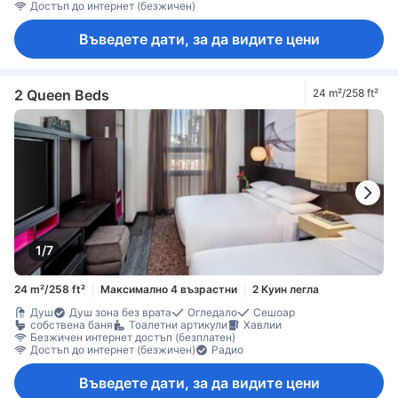
Достъп до интернет (безжичен)
Въведете дати, за да видите цени
2 Queen Beds
24 m²/258 ft²
1/7
24 m²/258 ft²
Максимално 4 възрастни
2 Куин легла
Душ
Душ зона без врата
Огледало
Сешоар
собствена баня
Тоалетни артикули
Хавлии
Безжичен интернет достъп (безплатен)
Достъп до интернет (безжичен)
Радио
Въведете дати, за да видите цени