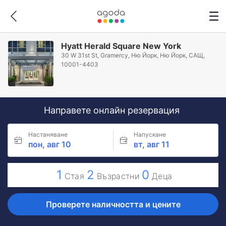
Hyatt Herald Square New York
30 W 31st St, Gramercy, Ню Йорк, Ню Йорк, САЩ,
10001-4403
Направете онлайн резервация
Настаняване
Напускане
пон, авг 10
вт, авг 11
1
2
0
Стая
Възрастни
Деца
Проверете наличността и цените