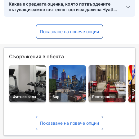
Каква е средната оценка, която потвърдените
пътуващи самостоятелно гости са дали на Hyatt
Herald Square New York?
Показване на повече опции
Съоръжения в обекта
24-
Фитнес зала
Бар
Ресторанти
рец
Показване на повече опции