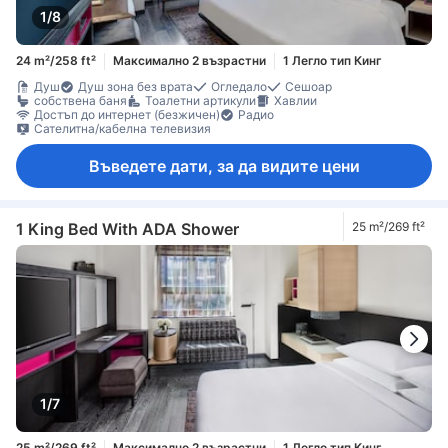
1/8
24 m²/258 ft²
Максимално 2 възрастни
1 Легло тип Кинг
Душ
Душ зона без врата
Огледало
Сешоар
собствена баня
Тоалетни артикули
Хавлии
Достъп до интернет (безжичен)
Радио
Сателитна/кабелна телевизия
Въведете дати, за да видите цени
1 King Bed With ADA Shower
25 m²/269 ft²
1/7
25 m²/269 ft²
Максимално 2 възрастни
1 Легло тип Кинг