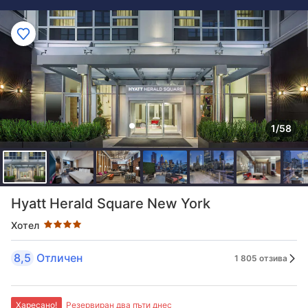
1/58
Оценка в звезди: 4 звезди
Hyatt Herald Square New York
Хотел
8,5
Отличен
1 805 отзива
Харесано!
Резервиран два пъти днес