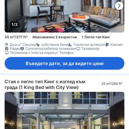
1/3
35 m²/377 ft²
Максимално 3 възрастни
1 Легло тип Кинг
Душ
Сешоар
собствена баня
Тоалетни артикули
Хавлии
Радио
Сателитна/кабелна телевизия
Телевизор
Телевизор с плосък екран
Телефон
Въведете дати, за да видите цени
Стая с легло тип Кинг с изглед към
25 m²/269 ft²
града (1 King Bed with City View)