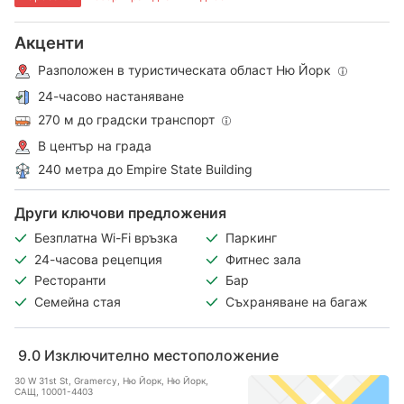
Акценти
Разположен в туристическата област Ню Йорк
24-часово настаняване
270 м до градски транспорт
В център на града
240 метра до Empire State Building
Други ключови предложения
Безплатна Wi-Fi връзка
Паркинг
24-часова рецепция
Фитнес зала
Ресторанти
Бар
Семейна стая
Съхраняване на багаж
9.0
Изключително местоположение
30 W 31st St, Gramercy, Ню Йорк, Ню Йорк,
САЩ, 10001-4403