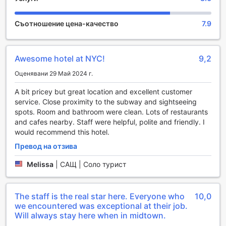
Удобства в стаите на Hyatt Herald Square New York
Съотношение цена-качество
7.9
Стаите на Hyatt Herald Square New York предлагат
изключителен комфорт и модерни удобства, които
Awesome hotel at NYC!
9,2
гарантират незабравимо преживяване по време на
вашия престой. Всеки детайл е внимателно проектиран,
Оценявани 29 Май 2024 г.
за да осигури максимално удобство, включително
климатизация, която ще ви позволи да се насладите на
A bit pricey but great location and excellent customer
идеалната температура независимо от сезона. Всяка
service. Close proximity to the subway and sightseeing
стая е оборудвана с телевизор, който предлага
spots. Room and bathroom were clean. Lots of restaurants
разнообразие от сателитни и кабелни канали, така че да
and cafes nearby. Staff were helpful, polite and friendly. I
можете да се отпуснете с любимите си предавания
would recommend this hotel.
след дълъг ден в града.
Превод на отзива
За вашето удобство, стаите разполагат с хладилник,
където можете да съхранявате напитки и закуски,
Melissa
|
САЩ | Соло турист
както и с кафе и чай, които са на разположение
безплатно. Всеки ден ще получавате и вестник, за да
сте в крак с актуалните събития. Осигурени са също
The staff is the real star here. Everyone who
10,0
така удобни тоалетни принадлежности, хавлии и спално
we encountered was exceptional at their job.
бельо, а затъмняващите завеси ще ви помогнат да се
Will always stay here when in midtown.
насладите на спокойствие и тишина, за да се наспите