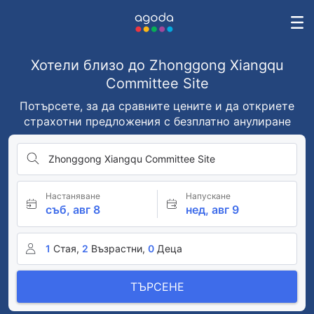
Хотели близо до Zhonggong Xiangqu
Committee Site
Потърсете, за да сравните цените и да откриете
страхотни предложения с безплатно анулиране
Zhonggong Xiangqu Committee Site
Настаняване
Напускане
съб, авг 8
нед, авг 9
1
Стая,
2
Възрастни,
0
Деца
ТЪРСЕНЕ