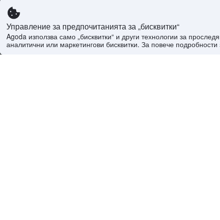
Управление за предпочитанията за „бисквитки“
Agoda използва само „бисквитки“ и други технологии за просле
аналитични или маркетингови бисквитки. За повече подробности 
Току що резервирано
8.1
Отличен
Asma Hotel
8.3
От
Въз основа на 1413
Въз основа 
отзива