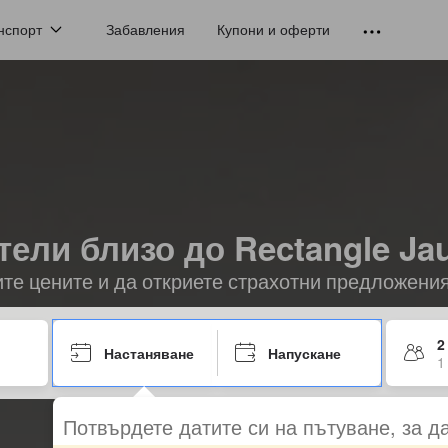
нспорт
Забавления
Купони и оферти
тели близо до Rectangle Ja
ите цените и да откриете страхотни предложени
2
Настаняване
Напускане
1
Потвърдете датите си на пътуване, за д