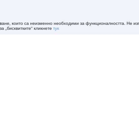
дяване, които са неизменно необходими за функционалността. Не и
за „бисквитките“ кликнете
тук
личен
Sunday Hotel Al
7.7
Много добър
Rose 
на 3572
Barsha Dubai Mall
Въз основа на 7642
Bars
отзива
отзива
of the Emirates
Formerly Grand