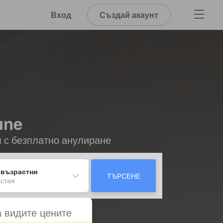
Вход
Създай акаунт
une
я с безплатно анулиране
 възрастни
ТЪРСЕНЕ
 стая
а видите цените