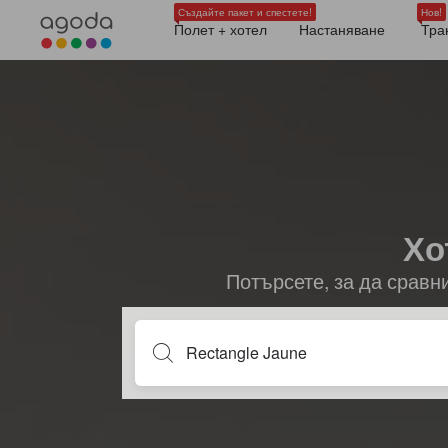
Създайте пакет и спестете!
Нов!
Полет + хотел
Настаняване
Тра
Хо
Потърсете, за да сравн