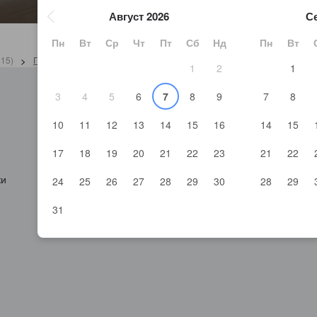
Август 2026
С
Пн
Вт
Ср
Чт
Пт
Сб
Нд
Пн
Вт
815
)
>
Провинция Бохол Хотели
(
1 699
)
>
Бохол Хотели
(
1 561
)
>
Kimbie
1
2
1
3
4
5
6
7
8
9
7
8
Дестинации
Станете наш п
10
11
12
13
14
15
16
14
15
Държави
Партньорски пор
Всички маршрути на полети
Partner Hub
17
18
19
20
21
22
23
21
22
Рекламирай на 
ки
Партньори
24
25
26
27
28
29
30
28
29
API документаци
31