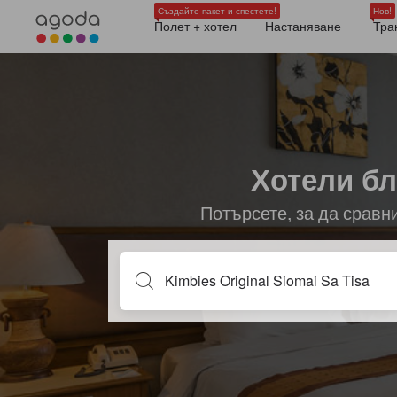
Създайте пакет и спестете!
Нов!
Полет + хотел
Настаняване
Тра
Хотели бл
Потърсете, за да сравн