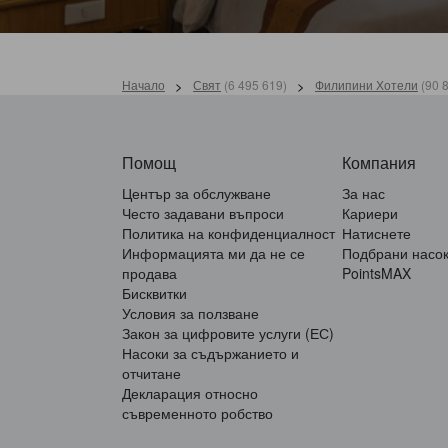
Начало
>
Свят
(
6 495 619
)
>
Филипини Хотели
(
90 
Помощ
Компания
Център за обслужване
За нас
Често задавани въпроси
Кариери
Политика на конфиденциалност
Натиснете
Информацията ми да не се
Подбрани насо
продава
PointsMAX
Бисквитки
Условия за ползване
Закон за цифровите услуги (ЕС)
Насоки за съдържанието и
отчитане
Декларация относно
съвременното робство