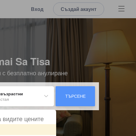
Вход
Създай акаунт
ai Sa Tisa
я с безплатно анулиране
 възрастни
ТЪРСЕНЕ
 стая
а видите цените