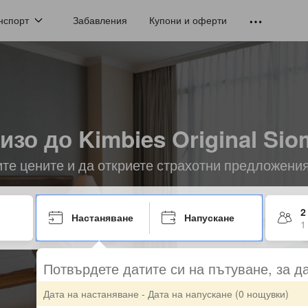
нспорт
Забавления
Купони и оферти
изо до Kimbies Original Siom
ите цените и да откриете страхотни предложени
2
Настаняване
Напускане
1
Потвърдете датите си на пътуване, за д
Дата на настаняване - Дата на напускане
(0 нощувки)