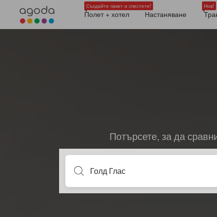
Създайте пакет и спестете!
Нов!
Полет + хотел
Настаняване
Тра
Потърсете, за да сравн