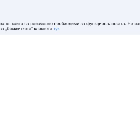
дяване, които са неизменно необходими за функционалността. Не и
за „бисквитките“ кликнете
тук
личен
Orchid Hotel Al
7.4
Много добър
Sunda
на 1415
Barsha (Formerly
Въз основа на 5103
Barsh
отзива
отзива
Golden Tulip Hotel
of th
Al Barsha)
Form