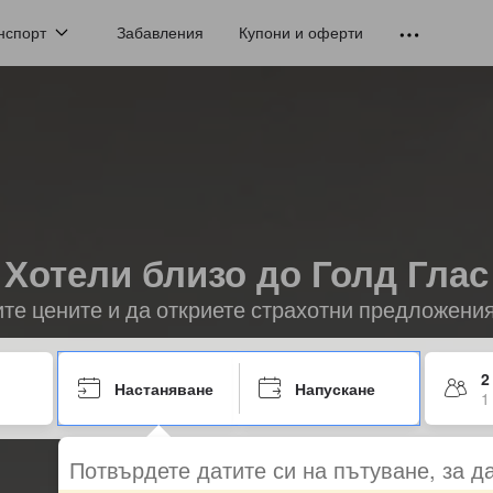
нспорт
Забавления
Купони и оферти
Хотели близо до Голд Глас
ите цените и да откриете страхотни предложени
2
Настаняване
Напускане
1
Потвърдете датите си на пътуване, за д