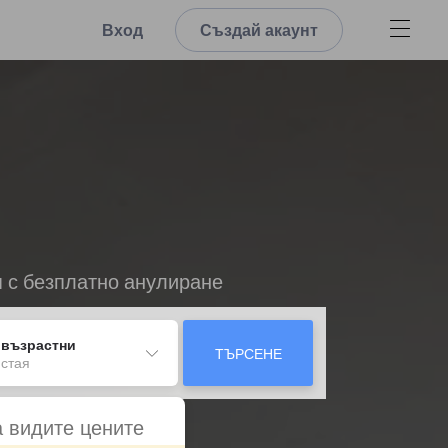
Вход
Създай акаунт
я с безплатно анулиране
 възрастни
ТЪРСЕНЕ
 стая
а видите цените