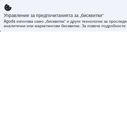
Управление за предпочитанията за „бисквитки“
Agoda използва само „бисквитки“ и други технологии за просле
аналитични или маркетингови бисквитки. За повече подробности 
Току що резервирано
ibis Mall Avenue
8.1
От
Dubai
Въз основа 