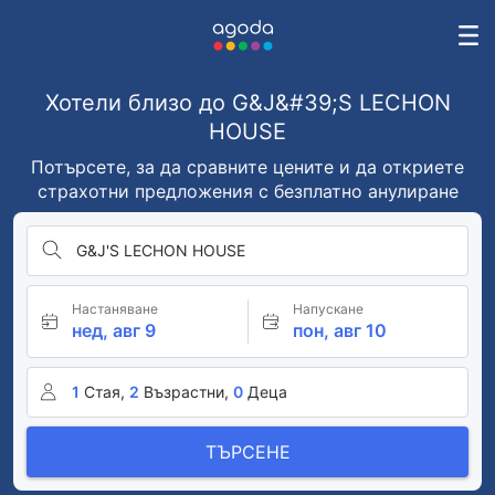
Хотели близо до G&J&#39;S LECHON
HOUSE
Потърсете, за да сравните цените и да откриете
страхотни предложения с безплатно анулиране
G&J'S LECHON HOUSE
Настаняване
Напускане
нед, авг 9
пон, авг 10
1
Стая,
2
Възрастни,
0
Деца
ТЪРСЕНЕ