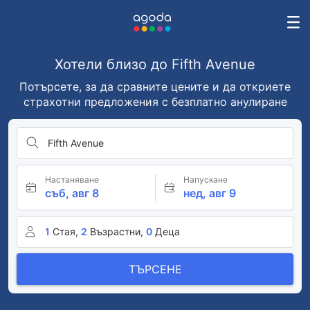
Хотели близо до Fifth Avenue
Потърсете, за да сравните цените и да откриете
страхотни предложения с безплатно анулиране
Fifth Avenue
Настаняване
Напускане
съб, авг 8
нед, авг 9
1
Стая,
2
Възрастни,
0
Деца
ТЪРСЕНЕ