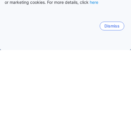
or marketing cookies. For more details, click
here
Dismiss
Начало
ОАЕ Обекти
Емирство Дубай Обекти
Дубай Обек
Ски Дубай
Mall of Emirates
Популярни дати за пътуване
Тази вечер
7 авг
Утре
8 авг
Този уикенд
8 авг
-
9 авг