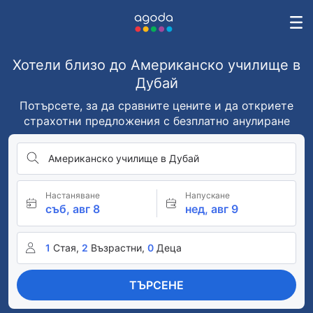
Хотели близо до Американско училище в
Дубай
Потърсете, за да сравните цените и да откриете
страхотни предложения с безплатно анулиране
Американско училище в Дубай
Настаняване
Напускане
съб, авг 8
нед, авг 9
1
Стая,
2
Възрастни,
0
Деца
ТЪРСЕНЕ