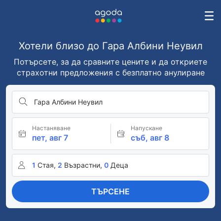
Хотели близо до Гара Албини Неувил
Потърсете, за да сравните цените и да откриете
страхотни предложения с безплатно анулиране
Гара Албини Неувил
Настаняване
Напускане
пет, авг 7
съб, авг 8
1
Стая,
2
Възрастни,
0
Деца
ТЪРСЕНЕ