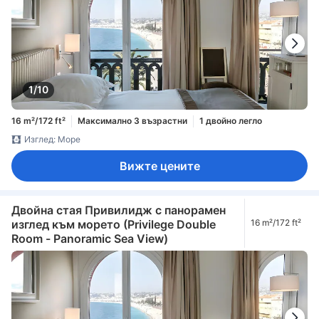
1/10
16 m²/172 ft²
Максимално 3 възрастни
1 двойно легло
Изглед: Море
Вижте цените
Двойна стая Привилидж с панорамен
изглед към морето (Privilege Double
16 m²/172 ft²
Room - Panoramic Sea View)