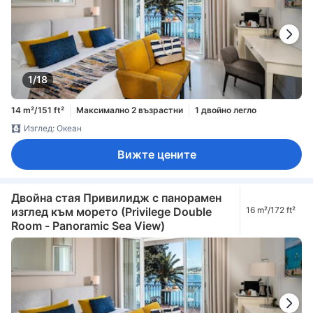
1/18
14 m²/151 ft²
Максимално 2 възрастни
1 двойно легло
Изглед: Океан
Вижте цените
Двойна стая Привилидж с панорамен
изглед към морето (Privilege Double
16 m²/172 ft²
Room - Panoramic Sea View)