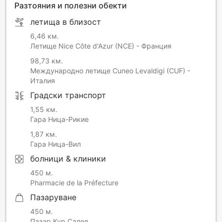
Разтояния и полезни обекти
летища в близост
6,46 км.
Летище Nice Côte d'Azur (NCE) - Франция
98,73 км.
Международно летище Cuneo Levaldigi (CUF) -
Италия
Градски транспорт
1,55 км.
Гара Ница-Рикие
1,87 км.
Гара Ница-Вил
болници & клиники
450 м.
Pharmacie de la Préfecture
Пазаруване
450 м.
Пазар Кур Салея