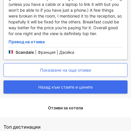
вечерния залез. Стаите разполагат и с телевизор с
(unless you have a cable or a laptop to link it with but you
кабелни и сателитни канали, което позволява на гостите
won’t be able to if you have just a phone.) A few things
да се отпуснат и да се насладят на любимите си
were broken in the room, I mentioned it to the reception, so
предавания след дълъг ден на разглеждане на
hopefully it will be fixed for the others. Breakfast could be
забележителности.
way better for the price you’re paying for it. Overall good
Допълнителните удобства, като халати за баня, сешоар
for one night and the view is definitely top tier.
и висококачествени тоалетни принадлежности, добавят
Превод на отзива
нотка на лукс и удобство. Минибарът е перфектен за
тези, които искат да се насладят на освежаващи
Scandale
|
Франция | Двойка
напитки, а кафемашината за приготвяне на кафе/чай е
идеална за сутрешното събуждане. За максимален
комфорт, стаите разполагат с blackout завеси и хавлии,
Показване на още отзиви
които ще ви осигурят необходимата уединеност и уют.
Някои от стаите предлагат и отделна всекидневна,
което е идеално за семейства или групи приятели,
Назад към стаите и цените
търсещи допълнително пространство за релаксация.
Кулинарни изкушения в Hotel Suisse
Отзиви за хотела
В Hotel Suisse в Ница, Франция, гастрономията е на
високо ниво, предлагаща на гостите уникално
кулинарно изживяване. Всеки ден започнете с изобилие
Топ дестинации