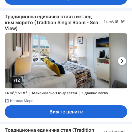
Традиционна единичнa стая с изглед
към морето (Tradition Single Room - Sea
14 m²/151 ft²
View)
1/12
14 m²/151 ft²
Максимално 1 възрастен
1 двойно легло
Изглед: Море
Вижте цените
Традиционна единична стая (Tradition