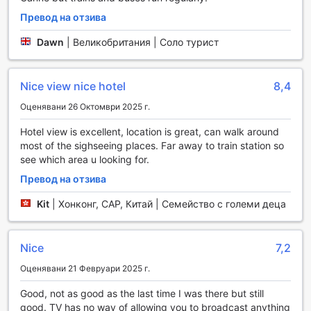
Освен летищните трансфери, Хотел Суис предлага и
Превод на отзива
услуги за наем на автомобили, което ви дава
възможност да изследвате Ница и околностите в
Dawn
|
Великобритания | Соло турист
собствен стил и комфорт. С разнообразие от
автомобили на разположение, можете да изберете
идеалния вариант за вашето пътуване. В допълнение,
Nice view nice hotel
8,4
хотелът предлага и таксиметрова услуга, която е
Оценявани 26 Октомври 2025 г.
идеална за бързи и лесни пътувания из града.
Независимо дали се отправяте към плажа, ресторанта
Hotel view is excellent, location is great, can walk around
или местните атракции, транспортните удобства на
most of the sighseeing places. Far away to train station so
Хотел Суис ще направят вашето преживяване
see which area u looking for.
незабравимо.
Превод на отзива
Удобства в стаите на Хотел Суис
Kit
|
Хонконг, САР, Китай | Семейство с големи деца
Хотел Суис в Ница предлага на своите гости
изключителен комфорт и лукс, който ще направи
Nice
7,2
престоя им незабравим. Всяка стая е оборудвана с
климатик, който осигурява идеалната температура,
Оценявани 21 Февруари 2025 г.
независимо от времето навън. Гостите могат да се
насладят на удобството на собствена тераса или
Good, not as good as the last time I was there but still
балкон, където да се насладят на сутрешното кафе или
good. TV has no way of allowing you to broadcast anything