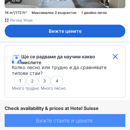
16 m²/172 ft²
Максимално 3 възрастни
1 двойно легло
Изглед: Море
Вижте цените
Ще се радваме да научим какво
мислите
Колко лесно или трудно е да сравнявате
типове стаи?
1
2
3
4
Много трудно
Много лесно
Check availability & prices at Hotel Suisse
Вижте стаите и цените