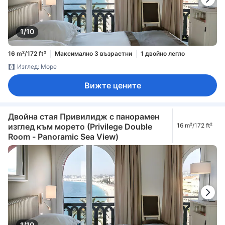
1/10
16 m²/172 ft²
Максимално 3 възрастни
1 двойно легло
Изглед: Море
Вижте цените
Двойна стая Привилидж с панорамен
изглед към морето (Privilege Double
16 m²/172 ft²
Room - Panoramic Sea View)
1/10