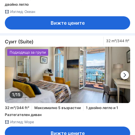
двойно легло
Изглед: Океан
Вижте цените
Суит (Suite)
32 m²/344 ft²
Подходящо за групи
1/15
32 m²/344 ft²
Максимално 5 възрастни
1 двойно легло и 1
Разтегателен диван
Изглед: Море
Вижте цените