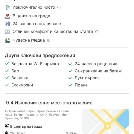
Изключително чисто
В център на града
24-часово настаняване
Отличен комфорт и качество на стаята
Чудесна гледка
Други ключови предложения
Безплатна Wi-Fi връзка
24-часова рецепция
Бар
Съхраняване на багаж
Закуска
Рум-сървиз
Екскурзии
Пране
9.4
Изключително местоположение
15 Quai Rauba Capeu, Крайбрежие на Ница,
Ница, Регион Прованс-Алпи-Лазурен бряг,
Франция, 06300
В център на града
Old Town
360 м.