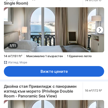
14 m²/151 ft²
Single Room)
1/11
14 m²/151 ft²
Максимално 1 възрастен
1 Единично легло
Изглед: Море
Вижте цените
Двойна стая Привилидж с панорамен
изглед към морето (Privilege Double
16 m²/172 ft²
Room - Panoramic Sea View)