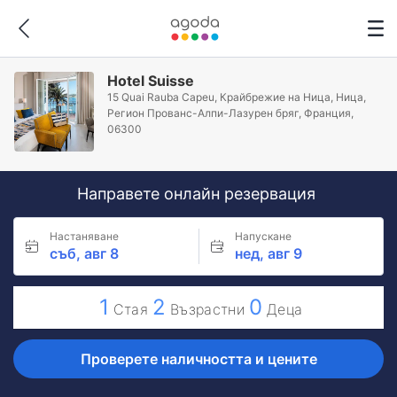
Hotel Suisse
15 Quai Rauba Capeu, Крайбрежие на Ница, Ница,
Регион Прованс-Алпи-Лазурен бряг, Франция,
06300
Направете онлайн резервация
Настаняване
Напускане
съб, авг 8
нед, авг 9
1
2
0
Стая
Възрастни
Деца
Проверете наличността и цените