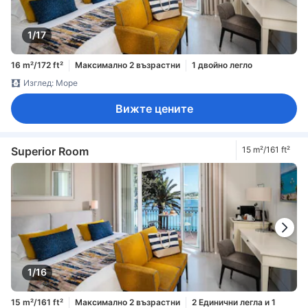
1/17
16 m²/172 ft²
Максимално 2 възрастни
1 двойно легло
Изглед: Море
Вижте цените
Superior Room
15 m²/161 ft²
1/16
15 m²/161 ft²
Максимално 2 възрастни
2 Единични легла и 1