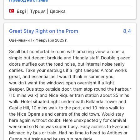
задоволи всяко ваше желание, независимо дали искате
закуска в леглото или вечеря с романтична атмосфера.
Ezgi
|
Турция | Двойка
За вашето спокойствие, хотелът предлага сейфове за
съхранение на ценности и професионални услуги на
консиерж, които ще се погрижат за всякакви
Great Stay Right on the Prom
8,4
запитвания и резервации. Също така, бързото
настаняване и напускане, както и възможността за
Оценявани 17 Февруари 2025 г.
съхранение на багажа, правят вашето пътуване още по-
удобно. Ежедневното почистване на стаите гарантира,
Small but comfortable room with amazing view, aircon, a
че ще се наслаждавате на чистота и уют по време на
simple but decent brekkie and friendly staff. Double glazed
целия си престой.
doors muffles out the road noise, but internal noise really
carries. Take your earplugs if a light sleeper. Aircon works
Транспортни удобства в Хотел Суис
great, and essential as I would think in summer you
wouldn’t want the windows open overnight if a light
Хотел Суис в Ница предлага изключителни транспортни
sleeper. Bus stop outside door, tram stop round the harbour
удобства, които ще направят вашето пътуване още по-
(10 mins walk) and Nice Riquier train station about 25 mins
приятно и безпроблемно. За удобство на своите гости,
walk. Hotel situated right underneath Bellanda Tower and
хотелът предлага трансфери от и до летището, което
Castle Hill, 10 mins walk to the port, and 10 mins walk to
означава, че можете да се насладите на
the Nice Opera s and centre of the old town. Would stay
безпрепятствено пристигане и заминаване.
here again without doubt. Here unexpectedly for carnival
Професионалният персонал на хотела ще се погрижи за
weekend so Nice was super busy. Easy access to Eze and
вашия комфорт и ще осигури превоз, който да отговаря
Monaco by bus or train. Had no time to head to Antibes or
на вашите нужди и график.
Canne but trains and buses run regularly.