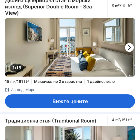
Двойна супериорна стая с морски
изглед (Superior Double Room - Sea
15 m²/161 ft²
View)
1/18
15 m²/161 ft²
Максимално 2 възрастни
1 двойно легло
Изглед: Море
Вижте цените
Традиционна стая (Traditional Room)
14 m²/151 ft²