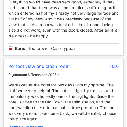
Everything would have been very good, especially if they
Допълнително, хотел Suisse разполага и с магазин за
had shared that there was a construction scaffolding built,
подаръци и сувенири, където можете да намерите
which entered half of my already not very large terrace and
уникални артикули и спомени от вашето посещение в
hid half of my view. And it was precisely because of the
Ница. Тук ще откриете разнообразие от местни
view that such a room was booked....the air conditioning
изделия, ръчно изработени сувенири и автентични
also did not work, even with the doors closed. After all, it is
френски деликатеси, които ще ви напомнят за времето,
New Year - be happy
прекарано в този прекрасен град. Независимо дали
търсите перфектния подарък за близките си или просто
Boris
|
България | Соло турист
искате да се поглезите с нещо специално, магазинът на
хотела предлага нещо за всеки вкус.
Удобства на хотел Suisse в Ница
Perfect view and clean room
10,0
Оценявани 8 Декември 2025 г.
Хотел Suisse в Ница предлага редица удобства, които
правят престоя на гостите не само комфортен, но и
We stayed at the hotel for two days with my spouse. The
безгрижен. С услугите за пране и химическо чистене,
staff were very helpful. The hotel is right by the sea, and
можете да се насладите на почивката си, без да се
the balcony was honestly one of the highlights. Since the
притеснявате за дрехите си. Освен това, стаите
hotel is close to the Old Town, the train station, and the
разполагат с безплатен Wi-Fi, което ви позволява да
port, we didn’t need to use public transportation. The room
останете свързани с приятели и семейство или да
was very clean. If we come back, we will definitely choose
планирате следващите си приключения в Ница.
this place again.
Услугата за рум-сървиз е на разположение, за да
Превод на отзива