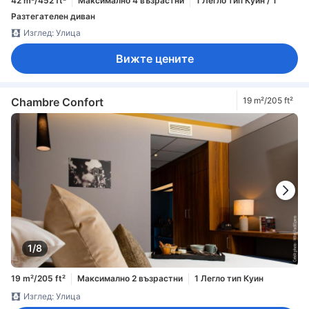
42 m²/452 ft²
Максимално 4 възрастни
1 Легло тип Куин / 1
Разтегателен диван
Изглед: Улица
Вижте цените
Chambre Confort
19 m²/205 ft²
1/8
19 m²/205 ft²
Максимално 2 възрастни
1 Легло тип Куин
Изглед: Улица