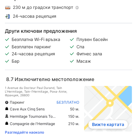
230 м до градски транспорт
24-часова рецепция
Други ключови предложения
Безплатна Wi-Fi връзка
Плувен басейн
Безплатен паркинг
Спа
24-часова рецепция
Фитнес зала
Бар
Масаж
8.7
Изключително местоположение
1 Avenue du Docteur Paul Durand, Tain
L'Hermitage, Tain-l'Hermitage, Рона-Алпи,
Франция, 26600
Паркинг
БЕЗПЛАТНО
Cave Aux Cinq Sens
50 м.
Hermitage Tournonais Tourisme
150 м.
Compagnie de l'Hermitage
210 м.
Вижте картата
Разгледайте наоколо