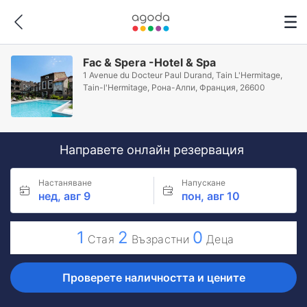
Fac & Spera -Hotel & Spa
1 Avenue du Docteur Paul Durand, Tain L'Hermitage,
Tain-l'Hermitage, Рона-Алпи, Франция, 26600
Направете онлайн резервация
Настаняване
Напускане
нед, авг 9
пон, авг 10
1
2
0
Стая
Възрастни
Деца
Проверете наличността и цените