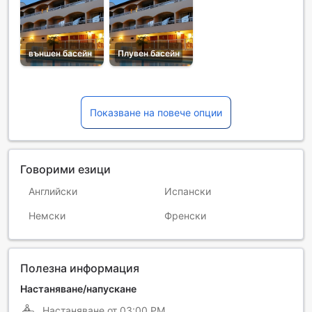
външен басейн
Плувен басейн
Показване на повече опции
Говорими езици
Английски
Испански
Немски
Френски
Полезна информация
Настаняване/напускане
Настаняване от
03:00 PM