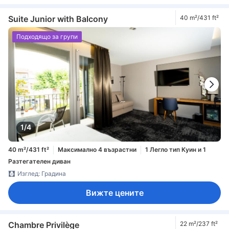
Suite Junior with Balcony
40 m²/431 ft²
Подходящо за групи
1/4
40 m²/431 ft²
Максимално 4 възрастни
1 Легло тип Куин и 1
Разтегателен диван
Изглед: Градина
Вижте цените
Chambre Privilège
22 m²/237 ft²