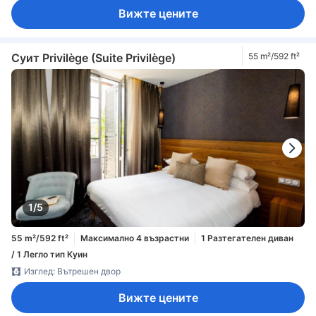
Вижте цените
Суит Privilège (Suite Privilège)
55 m²/592 ft²
1/5
55 m²/592 ft²
Максимално 4 възрастни
1 Разтегателен диван
/ 1 Легло тип Куин
Изглед: Вътрешен двор
Вижте цените