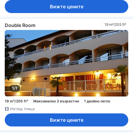
Вижте цените
Double Room
19 m²/205 ft²
1/1
19 m²/205 ft²
Максимално 3 възрастни
1 двойно легло
Изглед: Улица
Вижте цените