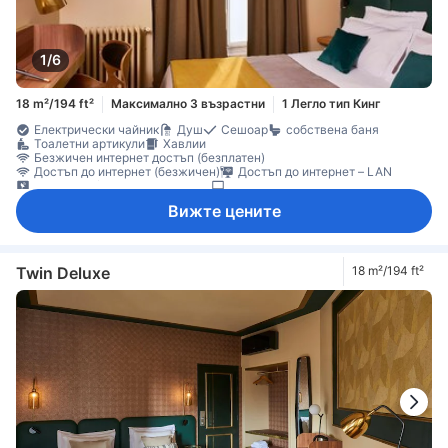
1/6
18 m²/194 ft²
Максимално 3 възрастни
1 Легло тип Кинг
Електрически чайник
Душ
Сешоар
собствена баня
Тоалетни артикули
Хавлии
Безжичен интернет достъп (безплатен)
Достъп до интернет (безжичен)
Достъп до интернет – LAN
Сателитна/кабелна телевизия
Телевизор
Телевизор с плосък екран
Телефон
Звукоизолация
Вижте цените
Климатик
Отопление
Спално бельо
Чадър
Машина за кафе/чай
Чайник
Бюро
Прозорец
Гардеробна
Съоръжения за гладене
Непушачи
Сейф в стаята
Twin Deluxe
18 m²/194 ft²