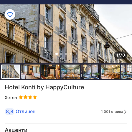
1/70
Hotel Konti by HappyCulture
Хотел
8,8
Отличен
1 001 отзива
Акценти