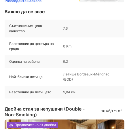
Разгледайте наоколо
Важно да се знае
Съотношение цена-
7.6
качество
Разстояние до центъра на
0 Km
града
Оценка на района
9.2
Летище Bordeaux-Mérignac
Най-близко летище
(BOD)
Разстояние до летището
9,84 км.
Двойна стая за непушачи (Double -
16 m²/172 ft²
Non-Smoking)
Предпочитано от двойки