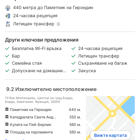
440 метра до Паметник на Гирондин
24-часова рецепция
Летищен трансфер
Други ключови предложения
Безплатна Wi-Fi връзка
24-часова рецепция
Бар
Летищен трансфер
Семейна стая
Съхраняване на багаж
Допускане на домашни
Закуска
любимци
9.2
Изключително местоположение
10 Rue Montesquieu, Център на град Бордо,
Бордо, Аквитания, Франция, 33000
Паметник на Гирондин
440 м.
Катедралата Свети Андре (Катедрала Сен-Андре)
550 м.
Кулата на Пей-Берлин
560 м.
Площад на парламента
560 м.
Вижте картата