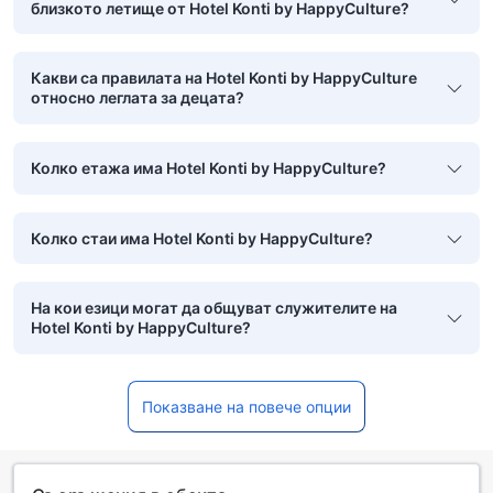
близкото летище от Hotel Konti by HappyCulture?
Какви са правилата на Hotel Konti by HappyCulture
относно леглата за децата?
Колко етажа има Hotel Konti by HappyCulture?
Колко стаи има Hotel Konti by HappyCulture?
На кои езици могат да общуват служителите на
Hotel Konti by HappyCulture?
Показване на повече опции