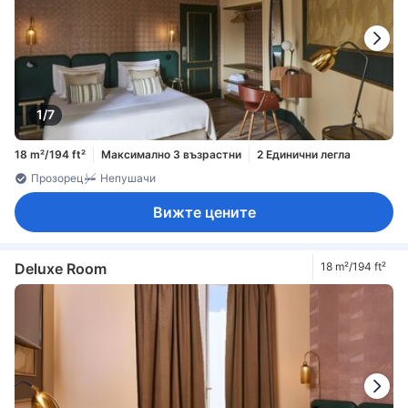
1/7
18 m²/194 ft²
Максимално 3 възрастни
2 Единични легла
Прозорец
Непушачи
Вижте цените
Deluxe Room
18 m²/194 ft²