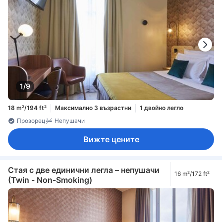
1/9
18 m²/194 ft²
Максимално 3 възрастни
1 двойно легло
Прозорец
Непушачи
Вижте цените
Стая с две единични легла – непушачи
16 m²/172 ft²
(Twin - Non-Smoking)