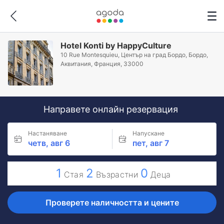
Hotel Konti by HappyCulture
10 Rue Montesquieu, Център на град Бордо, Бордо,
Аквитания, Франция, 33000
Направете онлайн резервация
Настаняване
Напускане
четв, авг 6
пет, авг 7
1
2
0
Стая
Възрастни
Деца
Проверете наличността и цените