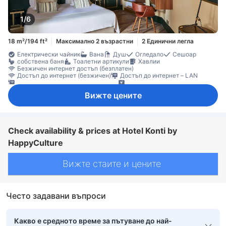
1/6
18 m²/194 ft²
Максимално 2 възрастни
2 Единични легла
Електрически чайник
Вана
Душ
Огледало
Сешоар
собствена баня
Тоалетни артикули
Хавлии
Безжичен интернет достъп (безплатен)
Достъп до интернет (безжичен)
Достъп до интернет – LAN
ЛАН Интернет достъп (безплатен)
Сателитна/кабелна телевизия
Телевизор
Телевизор с плосък екран
Телефон
Вижте цените
Звукоизолация
Климатик
Отопление
Спално бельо
Събуждане
Чадър
Машина за кафе/чай
Чайник
Бюро
Прозорец
Гардеробна
Стойка за дрехи
домашни любимци се допускат в стаята
Непушачи
Сейф в стаята
Check availability & prices at Hotel Konti by
HappyCulture
Вижте стаите и цените
Често задавани въпроси
Какво е средното време за пътуване до най-