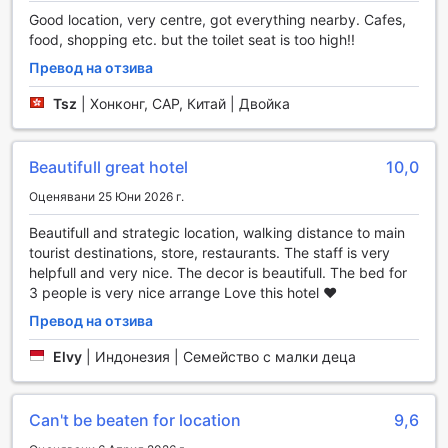
сейфове за съхранение на ценности, както и услуги на
Good location, very centre, got everything nearby. Cafes,
консиерж, които ще ви помогнат с всякакви запитвания
food, shopping etc. but the toilet seat is too high!!
и резервации. Летищният трансфер и съхранението на
Превод на отзива
багаж също са на разположение, за да улеснят вашето
пътуване. С ежедневното почистване на стаите, можете
Tsz
|
Хонконг, САР, Китай | Двойка
да се насладите на чистота и свежест по всяко време,
което допринася за приятния и безгрижен престой в
хотел Контин.
Beautifull great hotel
10,0
Оценявани 25 Юни 2026 г.
Транспортни удобства в Hotel Konti by HappyCulture
Beautifull and strategic location, walking distance to main
Hotel Konti by HappyCulture предлага на своите гости
tourist destinations, store, restaurants. The staff is very
изключителни транспортни удобства, които правят
helpfull and very nice. The decor is beautifull. The bed for
пътуването до и от хотела лесно и удобно. За тези,
3 people is very nice arrange Love this hotel ❤️
които пристигат с въздухоплавателни средства, хотелът
предлага услуга за трансфер от летището, което
Превод на отзива
гарантира безпроблемно начало на вашето пътуване.
Elvy
|
Индонезия | Семейство с малки деца
Професионалният персонал е на разположение, за да
ви посрещне и да ви отведе до хотела, осигурявайки ви
комфорт и спокойствие още от самото начало.
Can't be beaten for location
9,6
В допълнение към трансфера от летището, Hotel Konti
предлага и услуги за организиране на обиколки и