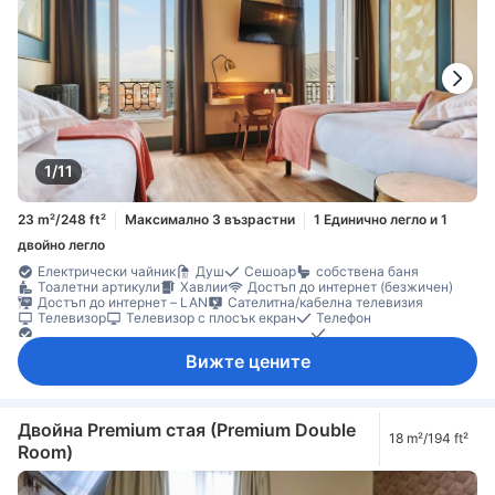
Сейф за лаптоп
Функция за защита/сигурност
1/11
23 m²/248 ft²
Максимално 3 възрастни
1 Единично легло и 1
двойно легло
Електрически чайник
Душ
Сешоар
собствена баня
Тоалетни артикули
Хавлии
Достъп до интернет (безжичен)
Достъп до интернет – LAN
Сателитна/кабелна телевизия
Телевизор
Телевизор с плосък екран
Телефон
Устройство за мобилна връзка с интернет
Будилник
Достъп до ексклузивен лоундж
Ел. контакт близо до леглото
Вижте цените
Елементи за удобство при сън
Звукоизолация
Климатик
Отопление
Спално бельо
Събуждане
Безплатна минерална вода
Машина за кафе/чай
Плодове/лека закуска
Бюро
Дървен/паркетен под
Кофи за боклук
Прозорец
Гардеробна
Гардеробна стая
Двойна Premium стая (Premium Double
18 m²/194 ft²
Стойка за дрехи
Детектор за дим
Достъпно чрез асансьор
Room)
Индивидуална климатизация
Непушачи
Сейф в стаята
Сейф за лаптоп
Функция за защита/сигурност