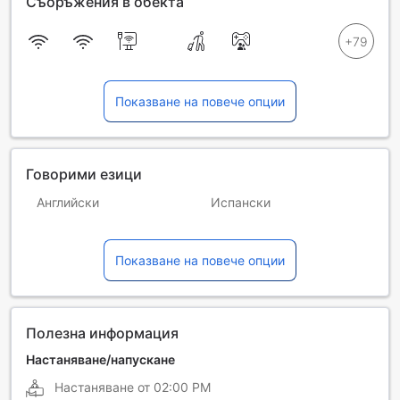
Съоръжения в обекта
Показване на повече опции
Говорими езици
Английски
Испански
Италиански
Немски
Показване на повече опции
Португалски
Френски
Полезна информация
Настаняване/напускане
Настаняване от
02:00 PM