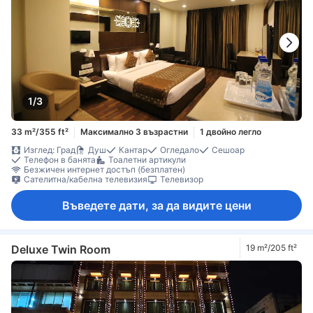
1/3
33 m²/355 ft²
Максимално 3 възрастни
1 двойно легло
Изглед: Град
Душ
Кантар
Огледало
Сешоар
Телефон в банята
Тоалетни артикули
Безжичен интернет достъп (безплатен)
Сателитна/кабелна телевизия
Телевизор
Въведете дати, за да видите цени
Deluxe Twin Room
19 m²/205 ft²