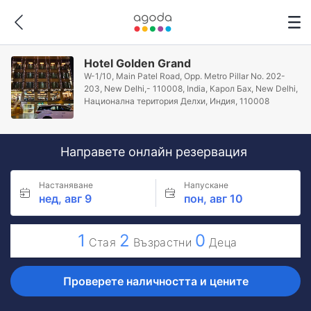
Hotel Golden Grand
W-1/10, Main Patel Road, Opp. Metro Pillar No. 202-
203, New Delhi,- 110008, India, Карол Бах, New Delhi,
Национална територия Делхи, Индия, 110008
Направете онлайн резервация
Настаняване
Напускане
нед, авг 9
пон, авг 10
1
2
0
Стая
Възрастни
Деца
Проверете наличността и цените