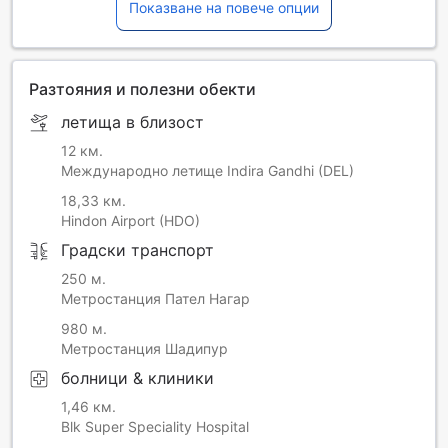
Показване на повече опции
които ще бъдат приложими към всички резервации и
ще бъдат таксувани допълнително при напускане.
Разтояния и полезни обекти
летища в близост
12 км.
Международно летище Indira Gandhi (DEL)
18,33 км.
Hindon Airport (HDO)
Градски транспорт
250 м.
Метростанция Пател Нагар
980 м.
Метростанция Шадипур
болници & клиники
1,46 км.
Blk Super Speciality Hospital