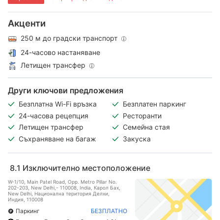
Акценти
250 м до градски транспорт
24-часово настаняване
Летищен трансфер
Други ключови предложения
Безплатна Wi-Fi връзка
Безплатен паркинг
24-часова рецепция
Ресторанти
Летищен трансфер
Семейна стая
Съхраняване на багаж
Закуска
8.1
Изключително местоположение
W-1/10, Main Patel Road, Opp. Metro Pillar No.
202-203, New Delhi,- 110008, India, Карол Бах,
New Delhi, Национална територия Делхи,
Индия, 110008
Паркинг
БЕЗПЛАТНО