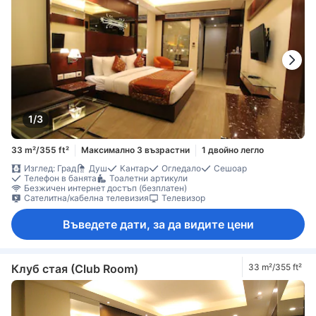
1/3
33 m²/355 ft²
Максимално 3 възрастни
1 двойно легло
Изглед: Град
Душ
Кантар
Огледало
Сешоар
Телефон в банята
Тоалетни артикули
Безжичен интернет достъп (безплатен)
Сателитна/кабелна телевизия
Телевизор
Въведете дати, за да видите цени
Клуб стая (Club Room)
33 m²/355 ft²