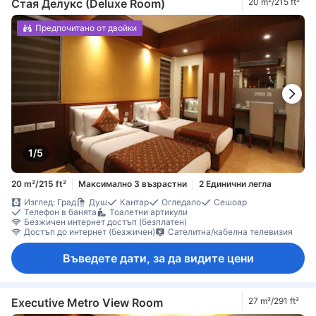
Стая Делукс (Deluxe Room)
20 m²/215 ft²
Предпочитано от двойки
1/5
20 m²/215 ft²
Максимално 3 възрастни
2 Единични легла
Изглед: Град
Душ
Кантар
Огледало
Сешоар
Телефон в банята
Тоалетни артикули
Безжичен интернет достъп (безплатен)
Достъп до интернет (безжичен)
Сателитна/кабелна телевизия
Въведете дати, за да видите цени
Executive Metro View Room
27 m²/291 ft²