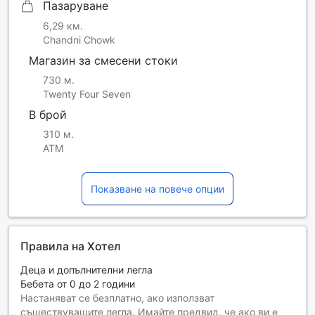
Пазаруване
6,29 км.
Chandni Chowk
Магазин за смесени стоки
730 м.
Twenty Four Seven
В брой
310 м.
ATM
Показване на повече опции
Правила на Хотел
Деца и допълнителни легла
Бебета от 0 до 2 години
Настаняват се безплатно, ако използват
съществуващите легла. Имайте предвид, че ако ви е