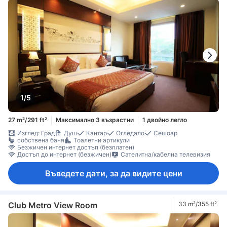
1/5
27 m²/291 ft²
Максимално 3 възрастни
1 двойно легло
Изглед: Град
Душ
Кантар
Огледало
Сешоар
собствена баня
Тоалетни артикули
Безжичен интернет достъп (безплатен)
Достъп до интернет (безжичен)
Сателитна/кабелна телевизия
Въведете дати, за да видите цени
Club Metro View Room
33 m²/355 ft²