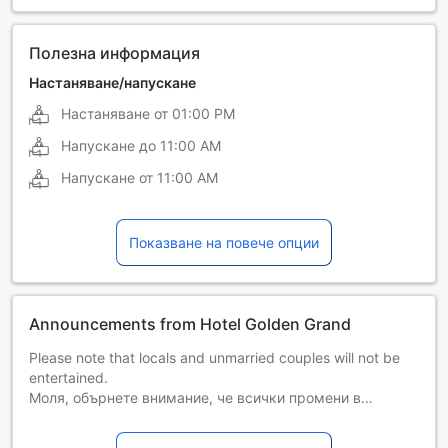
Полезна информация
Настаняване/напускане
Настаняване от
01:00 PM
Напускане до
11:00 AM
Напускане от
11:00 AM
Показване на повече опции
Announcements from Hotel Golden Grand
Please note that locals and unmarried couples will not be
entertained.
Моля, обърнете внимание, че всички промени в
данъчната структура в следствие на правителствени
политики ще доведат до преразглеждане на данъците,