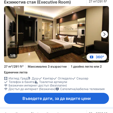
Екзекютив стая (Executive Room)
27 m²/291 ft²
1/8
360°
27 m²/291 ft²
Максимално 3 възрастни
1 двойно легло или 2
Единични легла
Изглед: Град
Душ
Кантар
Огледало
Сешоар
Телефон в банята
Тоалетни артикули
Безжичен интернет достъп (безплатен)
Достъп до интернет (безжичен)
Сателитна/кабелна телевизия
Въведете дати, за да видите цени