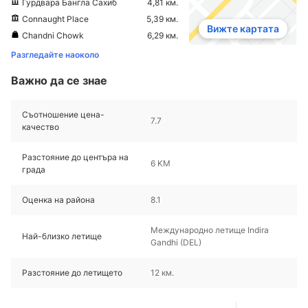
Гурдвара Бангла Сахиб
4,81 км.
Connaught Place
5,39 км.
Вижте картата
Chandni Chowk
6,29 км.
Разгледайте наоколо
Важно да се знае
Съотношение цена-
7.7
качество
Разстояние до центъра на
6 KM
града
Оценка на района
8.1
Международно летище Indira
Най-близко летище
Gandhi (DEL)
Разстояние до летището
12 км.