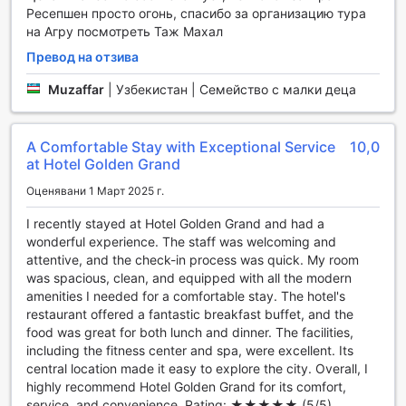
В допълнение към казиното, хотелът предлага и
Ресепшен просто огонь, спасибо за организацию тура
специални вечерни събития и турнири, които привлекат
на Агру посмотреть Таж Махал
гости от различни краища на света. Независимо дали
Превод на отзива
сте опитен играч или просто искате да опитате късмета
си, казиното на Хотел Golden Grand е идеалното място
Muzaffar
|
Узбекистан | Семейство с малки деца
за развлечение и социализация. Направете своя
престой незабравим, като се насладите на уникалната
комбинация от игри, вълнение и лукс, която само
A Comfortable Stay with Exceptional Service
10,0
Golden Grand може да предложи.
at Hotel Golden Grand
Удобства в Hotel Golden Grand: Комфорт и Лукс на
Оценявани 1 Март 2025 г.
Всяка Стъпка
I recently stayed at Hotel Golden Grand and had a
wonderful experience. The staff was welcoming and
Hotel Golden Grand предлага изключителни удобства,
attentive, and the check-in process was quick. My room
които правят престоя ви в Ню Делхи незабравим. С 24-
was spacious, clean, and equipped with all the modern
часова рум-сървис услуга, можете да се насладите на
amenities I needed for a comfortable stay. The hotel's
вкусна храна и напитки по всяко време на деня или
restaurant offered a fantastic breakfast buffet, and the
нощта, без да напускате стаята си. За вашето удобство,
food was great for both lunch and dinner. The facilities,
хотелът предлага и услуги за пране и химическо
including the fitness center and spa, were excellent. Its
чистене, които ще се погрижат за вашето облекло,
central location made it easy to explore the city. Overall, I
докато вие се наслаждавате на престоя си. Също така,
highly recommend Hotel Golden Grand for its comfort,
наличието на сейфове за съхранение на ценности и
service, and convenience. Rating: ★★★★★ (5/5)