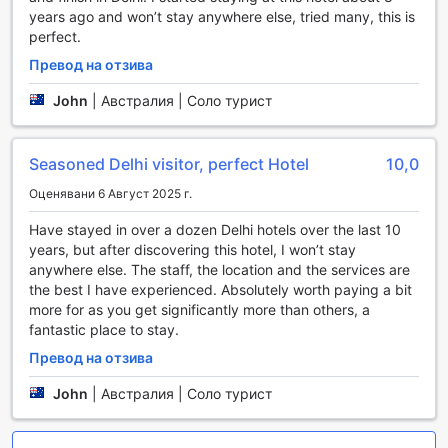
ключови точки в Ню Делхи и околностите.
years ago and won’t stay anywhere else, tried many, this is
Също така, Hotel Golden Grand предлага удобна услуга
perfect.
за трансфер от и до летището, което е изключително
Превод на отзива
удобно за пътуващите. Гостите могат да се възползват и
от услугата за наем на автомобили, което им
John
|
Австралия | Соло турист
предоставя гъвкавост при планирането на своите
обиколки. Допълнително, хотелът предлага и
организирани турове, които позволяват на гостите да
Seasoned Delhi visitor, perfect Hotel
10,0
открият красотите на Ню Делхи с лекота и комфорт. За
тези, които искат да разгледат града, услугата за
Оценявани 6 Август 2025 г.
закупуване на билети е на разположение, осигурявайки
Have stayed in over a dozen Delhi hotels over the last 10
безпроблемно преживяване при посещение на
years, but after discovering this hotel, I won’t stay
популярни атракции.
anywhere else. The staff, the location and the services are
the best I have experienced. Absolutely worth paying a bit
Удобства в стаите на Хотел Golden Grand
more for as you get significantly more than others, a
fantastic place to stay.
Хотел Golden Grand предлага изключителен комфорт и
удобства в стаите си, които са проектирани с внимание
Превод на отзива
към детайла и нуждите на съвременния пътник. Всяка
John
|
Австралия | Соло турист
стая е оборудвана с климатик, осигуряващ идеална
температура през цялото време, както и телевизор с
кабелна и сателитна телевизия, за да можете да се