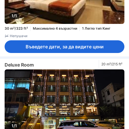
1/1
30 m²/323 ft²
Максимално 4 възрастни
1 Легло тип Кинг
Непушачи
Въведете дати, за да видите цени
Deluxe Room
20 m²/215 ft²
1/1