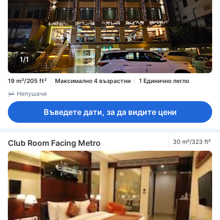
1/1
19 m²/205 ft²
Максимално 4 възрастни
1 Единично легло
Непушачи
Въведете дати, за да видите цени
Club Room Facing Metro
30 m²/323 ft²