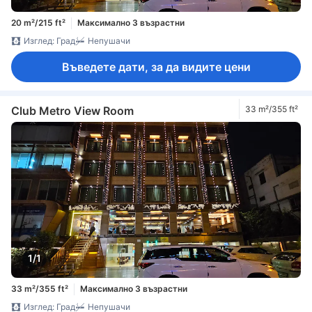
20 m²/215 ft²
Максимално 3 възрастни
Изглед: Град
Непушачи
Въведете дати, за да видите цени
Club Metro View Room
33 m²/355 ft²
1/1
33 m²/355 ft²
Максимално 3 възрастни
Изглед: Град
Непушачи