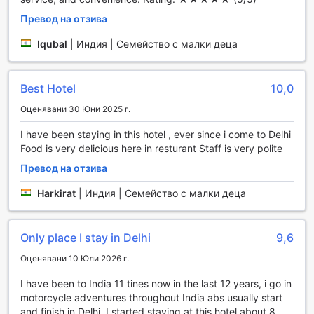
консиерж услуги допринася за вашето спокойствие и
комфорт.
Превод на отзива
В допълнение, Hotel Golden Grand осигурява безплатен
Wi-Fi във всички стаи и обществени зони, така че
Iqubal
|
Индия | Семейство с малки деца
винаги да сте свързани с близки и приятели или да
планирате следващите си приключения. Услугите за
бързо настаняване и напускане, както и съхранение на
Best Hotel
10,0
багаж, правят вашето пътуване още по-лесно и приятно.
Оценявани 30 Юни 2025 г.
За тези, които желаят бърза закуска или напитка,
вендинг машините в хотела предлагат удобен достъп до
I have been staying in this hotel , ever since i come to Delhi
разнообразие от опции. Всекидневното почистване на
Food is very delicious here in resturant Staff is very polite
стаите гарантира, че вашият личен пространство
Превод на отзива
остава свеж и уютен през целия ви престой.
Harkirat
|
Индия | Семейство с малки деца
Транспортни удобства в Hotel Golden Grand
Hotel Golden Grand предлага изключителни транспортни
Only place I stay in Delhi
9,6
удобства, които гарантират на своите гости
безпроблемно и удобно пътуване. Хотелът предлага
Оценявани 10 Юли 2026 г.
безплатен паркинг на място, което е идеално за тези,
които пътуват с личен автомобил. За тези, които
I have been to India 11 tines now in the last 12 years, i go in
предпочитат да не шофират, услугата за такси е на
motorcycle adventures throughout India abs usually start
разположение, осигурявайки бърз и лесен достъп до
and finish in Delhi. I started staying at this hotel about 8