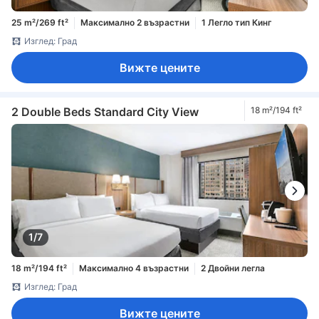
25 m²/269 ft²
Максимално 2 възрастни
1 Легло тип Кинг
Изглед: Град
Вижте цените
2 Double Beds Standard City View
18 m²/194 ft²
1/7
18 m²/194 ft²
Максимално 4 възрастни
2 Двойни легла
Изглед: Град
Вижте цените