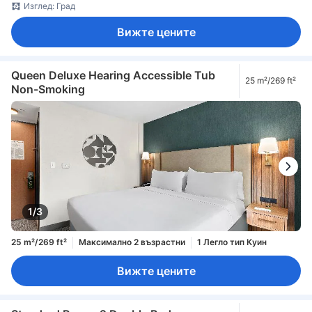
Изглед: Град
Вижте цените
Queen Deluxe Hearing Accessible Tub
25 m²/269 ft²
Non-Smoking
1/3
25 m²/269 ft²
Максимално 2 възрастни
1 Легло тип Куин
Вижте цените