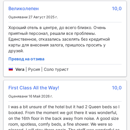
забележителности. Атмосферата е приятна и
приветлива, а персоналът е винаги готов да ви
Великолепен
10,0
предложи най-доброто обслужване.
Оценявани 27 Август 2025 г.
Освен това, хотелът разполага с обща зона за отдих и
телевизионен кът, където можете да се съберете с
Хороший отель в центре, до всего близко. Очень
приятели или нови познати, за да гледате любимите си
приятный персонал, решали все проблемы.
предавания или спортни събития. Тази зона е
Единственное, отказались заселять без кредитной
перфектна за социализиране и обмен на впечатления
карты для внесения залога, пришлось просить у
след ден, прекаран в оживените улици на Манхатън.
друзей.
Независимо дали търсите място за забавление или
просто искате да се отпуснете, Holiday Inn Manhattan
Превод на отзива
6th Ave - Chelsea предлага всичко необходимо за вашия
Vera
|
Русия | Соло турист
комфорт и удоволствие.
Спортни съоръжения в Holiday Inn Manhattan 6th Ave -
First Class All the Way!
10,0
Chelsea
Оценявани 16 Май 2026 г.
В Holiday Inn Manhattan 6th Ave - Chelsea, спортът и
активният начин на живот са в центъра на вниманието.
I was a bit unsure of the hotel but it had 2 Queen beds so I
Гостите могат да се възползват от безплатния фитнес
booked. From the moment we got there it was wonderful,
център, който е на разположение 24 часа в
on the 16th floor in the back away from noise. A good size
денонощието. Това означава, че независимо от вашия
room, spotless, comfy beds, a fine shower. We were so
график, винаги можете да намерите време за
pleased. I will stay there again. The staff was wonderful as