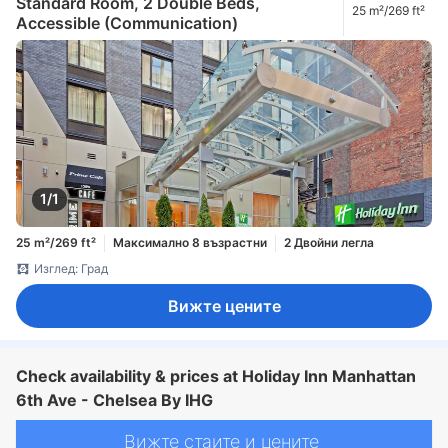
Standard Room, 2 Double Beds,
25 m²/269 ft²
Accessible (Communication)
1/1
25 m²/269 ft²
Максимално 8 възрастни
2 Двойни легла
Изглед: Град
Вижте цените
Check availability & prices at Holiday Inn Manhattan
6th Ave - Chelsea By IHG
Вижте стаите и цените