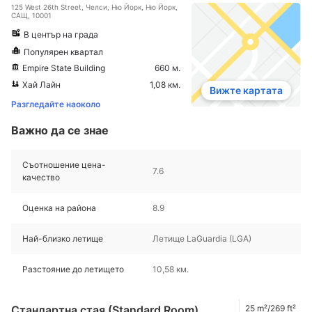
125 West 26th Street, Челси, Ню Йорк, Ню Йорк,
САЩ, 10001
В център на града
Популярен квартал
Empire State Building
660 м.
Хай Лайн
1,08 км.
Вижте картата
Разгледайте наоколо
Важно да се знае
Съотношение цена-
7.6
качество
Оценка на района
8.9
Най-близко летище
Летище LaGuardia (LGA)
Разстояние до летището
10,58 км.
Стандартна стая (Standard Room)
25 m²/269 ft²