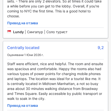
sets. - There are only 2 elevators. So at times it could take
адаптирате към динамичния ритъм на града без
a while before you can get to the lobby. Overall, if you're
излишно забавяне.
coming to NYC the first time. This is a good hotel to
За вашата сигурност, хотелът предлага сейфове за
choose.
съхранение на ценности, а консерж услугата е на
разположение, за да ви помогне с всякакви запитвания
Превод на отзива
и резервации. Безплатният Wi-Fi в стаите и
обществените зони осигурява постоянна свързаност,
Lundy
|
Сингапур | Соло турист
така че да можете да планирате следващите си
приключения в Ню Йорк. Освен това, ежедневното
почистване на стаите и наличието на автомат за
Centrally located
9,2
продажба на напитки и закуски добавят допълнителен
Оценявани 1 Юни 2026 г.
комфорт към вашия престой.
Staff were efficient, nice and helpful. The room and ensuite
Транспортни удобства в Holiday Inn Manhattan 6th Ave
was spacious and comfortable. Happy the rooms also had
- Chelsea
various types of power points for charging mobile phones
and laptops. The location was ideal for a tourist like me. It
Holiday Inn Manhattan 6th Ave - Chelsea предлага удобни
is centrally located in Midtown Manhattan, a not so busy
транспортни възможности, които правят вашето
area about 30 minutes walking distance from Broadway
пътуване из Ню Йорк лесно и приятно. Хотелът
and Times Square. Easily accessible by public transport or
разполага с паркинг, който е на разположение за
walk to soak in the city.
гостите, но имайте предвид, че се прилагат такси за
паркиране. Това е идеално решение за тези, които
Превод на отзива
пътуват с автомобил и искат да имат лесен достъп до