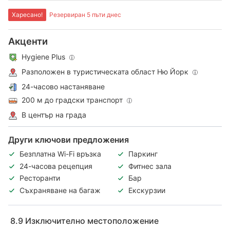
Харесано!
Резервиран 5 пъти днес
Акценти
Hygiene Plus
Разположен в туристическата област Ню Йорк
24-часово настаняване
200 м до градски транспорт
В център на града
Други ключови предложения
Безплатна Wi-Fi връзка
Паркинг
24-часова рецепция
Фитнес зала
Ресторанти
Бар
Съхраняване на багаж
Екскурзии
8.9
Изключително местоположение