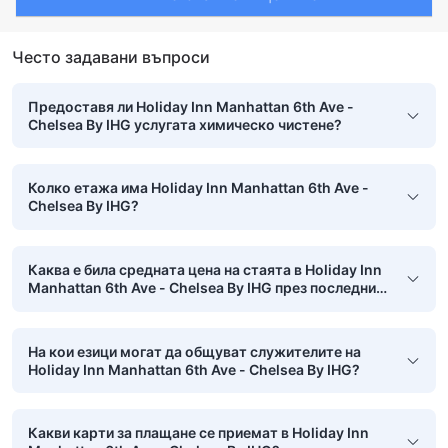
Често задавани въпроси
Предоставя ли Holiday Inn Manhattan 6th Ave -
Chelsea By IHG услугата химическо чистене?
Колко етажа има Holiday Inn Manhattan 6th Ave -
Chelsea By IHG?
Каква е била средната цена на стаята в Holiday Inn
Manhattan 6th Ave - Chelsea By IHG през последния
месец?
На кои езици могат да общуват служителите на
Holiday Inn Manhattan 6th Ave - Chelsea By IHG?
Какви карти за плащане се приемат в Holiday Inn