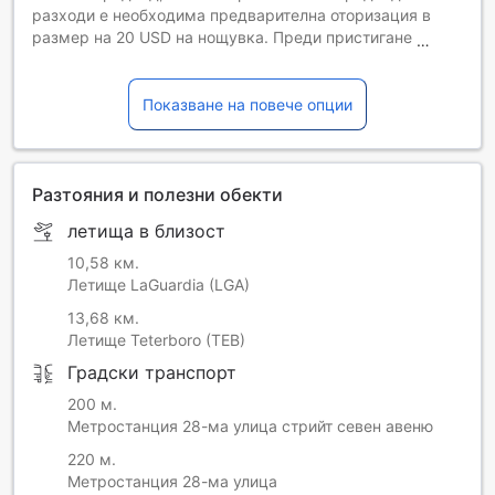
разходи е необходима предварителна оторизация в
размер на 20 USD на нощувка. Преди пристигане се
извършва предварителна оторизация на всяка
кредитна карта.
Гостите под 21-годишна възраст могат да се настанят
Показване на повече опции
само ако са придружени от родител или официален
настойник.
Обърнете внимание, че цената на нощувка със закуска
включва закуска само за 2-ма души. При
Разтояния и полезни обекти
настаняването гостите трябва да предоставят валиден
летища в близост
идентификационен документ за самоличност със
снимка и кредитна карта.
10,58 км.
Facility fee comprises a premium snack bag including two
Летище LaGuardia (LGA)
Fiji bottle waters and other premium snacks, complimentary
13,68 км.
on property luggage storage, Digital Concierge to
Летище Teterboro (TEB)
discounts in the neighborhood via a QR Code.
Градски транспорт
200 м.
Метростанция 28-ма улица стрийт севен авеню
220 м.
Метростанция 28-ма улица