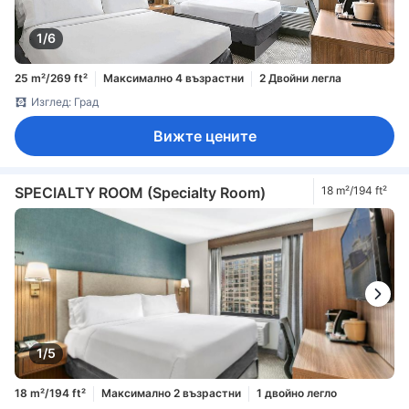
1/6
25 m²/269 ft²
Максимално 4 възрастни
2 Двойни легла
Изглед: Град
Вижте цените
SPECIALTY ROOM (Specialty Room)
18 m²/194 ft²
1/5
18 m²/194 ft²
Максимално 2 възрастни
1 двойно легло