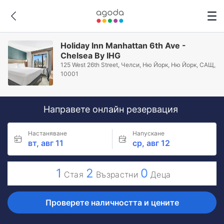
Holiday Inn Manhattan 6th Ave -
Chelsea By IHG
125 West 26th Street, Челси, Ню Йорк, Ню Йорк, САЩ,
10001
Направете онлайн резервация
Настаняване
Напускане
вт, авг 11
ср, авг 12
1
2
0
Стая
Възрастни
Деца
Проверете наличността и цените