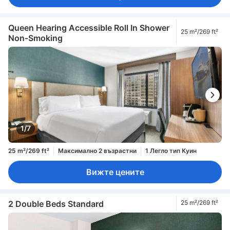
Queen Hearing Accessible Roll In Shower
25 m²/269 ft²
Non-Smoking
1/7
25 m²/269 ft²
Максимално 2 възрастни
1 Легло тип Куин
Вижте цените
2 Double Beds Standard
25 m²/269 ft²