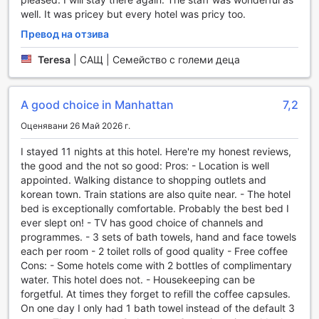
тренировка и да поддържате форма, дори и по време
well. It was pricey but every hotel was pricy too.
на пътуване.
Превод на отзива
Фитнес центърът е оборудван с модерни уреди,
включително кардио машини, свободни тежести и
Teresa
|
САЩ | Семейство с големи деца
различни фитнес аксесоари, които ще задоволят
нуждите както на начинаещи, така и на опитни
спортисти. Просторната и светла обстановка създава
A good choice in Manhattan
7,2
мотивираща атмосфера, която ви приканва да се
ангажирате с вашите фитнес цели. В Holiday Inn
Оценявани 26 Май 2026 г.
Manhattan 6th Ave - Chelsea можете да се насладите на
I stayed 11 nights at this hotel. Here're my honest reviews,
активна почивка, която да допълни вашето
the good and the not so good: Pros: - Location is well
преживяване в Ню Йорк.
appointed. Walking distance to shopping outlets and
korean town. Train stations are also quite near. - The hotel
Удобства в Holiday Inn Manhattan 6th Ave - Chelsea
bed is exceptionally comfortable. Probably the best bed I
ever slept on! - TV has good choice of channels and
Holiday Inn Manhattan 6th Ave - Chelsea предлага
programmes. - 3 sets of bath towels, hand and face towels
разнообразие от удобства, които правят престоя ви в
each per room - 2 toilet rolls of good quality - Free coffee
Ню Йорк не само комфортен, но и безгрижен. С
Cons: - Some hotels come with 2 bottles of complimentary
услугите за пране и химическо чистене, можете да се
water. This hotel does not. - Housekeeping can be
насладите на свежи и чисти дрехи по всяко време.
forgetful. At times they forget to refill the coffee capsules.
Освен това, хотелът предлага и услуга за бързо
On one day I only had 1 bath towel instead of the default 3
настаняване и напускане, което ви позволява да се