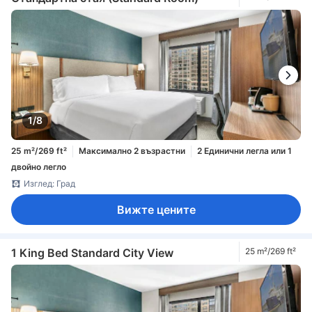
1/8
25 m²/269 ft²
Максимално 2 възрастни
2 Единични легла или 1
двойно легло
Изглед: Град
Вижте цените
1 King Bed Standard City View
25 m²/269 ft²