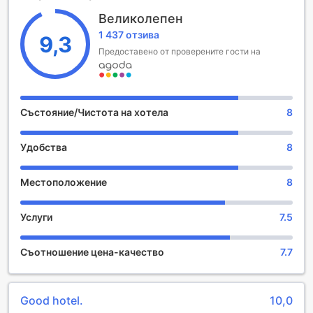
удобно до 12:00 часа на обяд.
Великолепен
Едно от големите предимства на Holiday Inn Express
1 437 отзива
Changsha Wuyi Plaza е детската политика, която
9,3
позволява на деца на възраст от 3 до 17 години да се
Предоставено от проверените гости на
настанят безплатно. Това го прави перфектен избор за
семейства, които искат да се насладят на незабравими
моменти заедно. Със своето стратегическо
местоположение и отлично обслужване, хотелът е
Състояние/Чистота на хотела
8
идеален за всички, които искат да опознаят красотата
на Чангша.
Удобства
8
Спортни съоръжения в Holiday Inn Express Changsha
Wuyi Plaza
Местоположение
8
Holiday Inn Express Changsha Wuyi Plaza предлага
Услуги
7.5
отлични възможности за спорт и активен отдих, които
ще задоволят нуждите на всеки гост. Фитнес центърът
на хотела е напълно оборудван с модерни уреди,
Съотношение цена-качество
7.7
позволяващи на посетителите да поддържат своята
фитнес рутина по време на престоя си. Независимо
дали предпочитате кардио тренировки, силови
Good hotel.
10,0
упражнения или просто искате да се раздвижите, тук