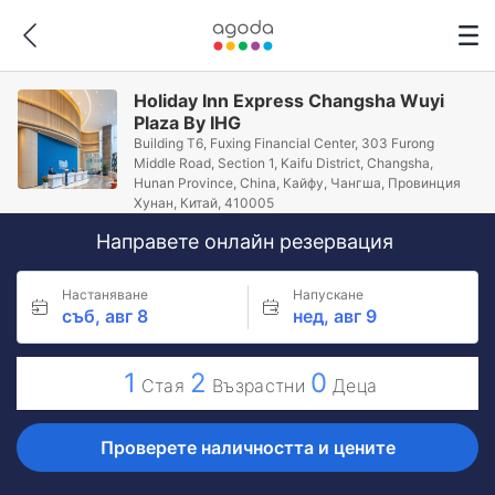
Holiday Inn Express Changsha Wuyi
Plaza By IHG
Building T6, Fuxing Financial Center, 303 Furong
Middle Road, Section 1, Kaifu District, Changsha,
Hunan Province, China, Кайфу, Чангша, Провинция
Хунан, Китай, 410005
Направете онлайн резервация
Настаняване
Напускане
съб, авг 8
нед, авг 9
1
2
0
Стая
Възрастни
Деца
Проверете наличността и цените