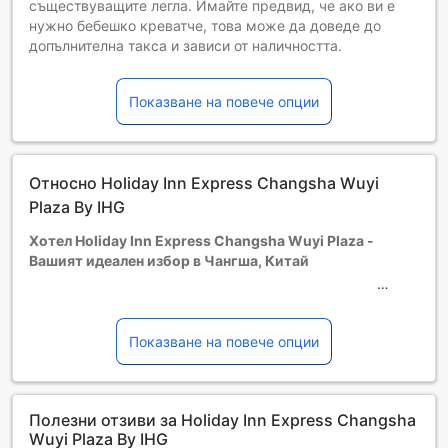
съществуващите легла. Имайте предвид, че ако ви е
нужно бебешко креватче, това може да доведе до
допълнителна такса и зависи от наличността.
Деца от 3 до 17
Безплатен престой, ако се използват наличните легла.
Показване на повече опции
Гостите, навършили {0} години, се считат за възрастни
Възможността за допълнителни легла зависи от
избрания тип стая. За повече информация вижте
капацитета на отделните стаи.
Относно Holiday Inn Express Changsha Wuyi
При резервиране на повече от 5 стаи е възможно да се
прилагат различни условия и допълнителни плащания.
Plaza By IHG
Хотел Holiday Inn Express Changsha Wuyi Plaza -
Вашият идеален избор в Чангша, Китай
Разположен в сърцето на Чангша, Китай, хотел Holiday
Inn Express Changsha Wuyi Plaza предлага удобство и
Показване на повече опции
комфорт за всеки посетител. С 155 елегантно
обзаведени стаи, хотелът е идеално място за бизнес
пътувания или семейни ваканции. Гостите могат да се
Полезни отзиви за Holiday Inn Express Changsha
настанят след 14:00 часа и да се насладят на всичко,
Wuyi Plaza By IHG
което хотелът и околността предлагат, а напускането е