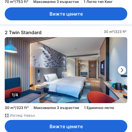
70 m²/753 ft²
Максимално 3 възрастни
1 Легло тип Кинг
Вижте цените
2 Twin Standard
30 m²/323 ft²
1/4
30 m²/323 ft²
Максимално 3 възрастни
1 Единично легло
Изглед: Навън
Вижте цените