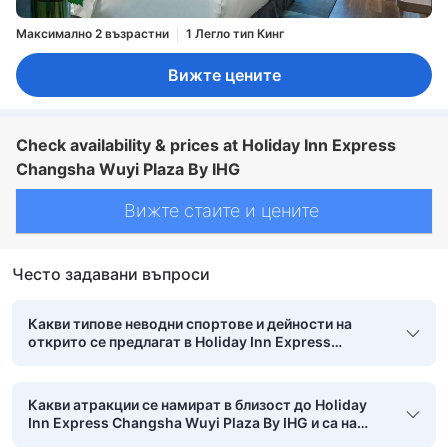
Максимално 2 възрастни
1 Легло тип Кинг
Вижте цените
Check availability & prices at Holiday Inn Express
Changsha Wuyi Plaza By IHG
Вижте стаите и цените
Често задавани въпроси
Какви типове неводни спортове и дейности на
открито се предлагат в Holiday Inn Express
Changsha Wuyi Plaza By IHG?
Какви атракции се намират в близост до Holiday
Inn Express Changsha Wuyi Plaza By IHG и са на
пешеходно разстояние?