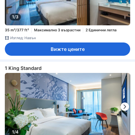
1/3
35 m²/377 ft²
Максимално 3 възрастни
2 Единични легла
Изглед: Навън
Вижте цените
1 King Standard
1/4