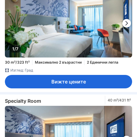
1/7
30 m²/323 ft²
Максимално 2 възрастни
2 Единични легла
Изглед: Град
Вижте цените
Specialty Room
40 m²/431 ft²