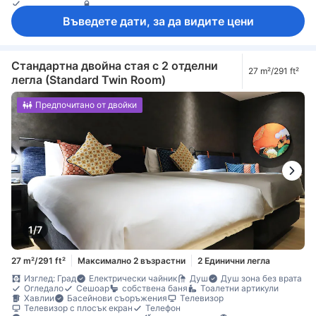
Спално бельо
Безплатна минерална вода
Безплатно инстантно кафе
Машина за кафе/чай
Чайник
Въведете дати, за да видите цени
Гардеробна
Непушачи
Стандартна двойна стая с 2 отделни
27 m²/291 ft²
легла (Standard Twin Room)
Предпочитано от двойки
1/7
27 m²/291 ft²
Максимално 2 възрастни
2 Единични легла
Изглед: Град
Електрически чайник
Душ
Душ зона без врата
Огледало
Сешоар
собствена баня
Тоалетни артикули
Хавлии
Басейнови съоръжения
Телевизор
Телевизор с плосък екран
Телефон