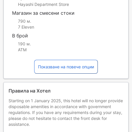
Hayashi Department Store
Магазин за смесени стоки
790 м.
7 Eleven
В брой
190 м.
ATM
Показване на повече опции
Правила на Хотел
Starting on 1 January 2025, this hotel will no longer provide
disposable amenities in accordance with government
regulations. If you have any requirements during your stay,
please do not hesitate to contact the front desk for
assistance.
The swimming pool is available from 9:00 AM to 11:30 AM