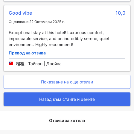
Допълнителните удобства, предоставени от Just Sleep
Tainan Hushan, включват удобство за съхранение на
Good vibe
10,0
багаж, което е особено полезно за гостите, които
пристигат преди времето за настаняване или желаят да
Оценявани 22 Октомври 2025 г.
разгледат града след освобождаването на стаята. За
Exceptional stay at this hotel! Luxurious comfort,
тези, които искат бързо и лесно да задоволят апетита
impeccable service, and an incredibly serene, quiet
си, в хотела има вендинг машина, предлагаща
environment. Highly recommend!
разнообразие от закуски и напитки. Освен това,
ежедневното почистване гарантира, че стаите винаги
Превод на отзива
са в безупречно състояние, а наличието на перално
помещение прави престоя още по-удобен,
程程
|
Тайван | Двойка
позволявайки на гостите да перат дрехите си по всяко
време.
Показване на още отзиви
Транспортни удобства в Just Sleep Tainan Hushan
Назад към стаите и цените
Just Sleep Tainan Hushan предлага отлични транспортни
удобства, които осигуряват комфорт и удобство на
своите гости. Хотелът разполага с безплатен паркинг на
място, което е идеално за тези, които предпочитат да
Отзиви за хотела
пътуват с автомобил. Самостоятелното паркиране
позволява на посетителите да се насладят на