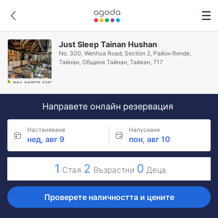
Just Sleep Tainan Hushan
No. 300, Wenhua Road, Section 2, Район Rende,
Тайнан, Община Тайнан, Тайван, 717
Направете онлайн резервация
Настаняване
Напускане
нед, авг 9
пон, авг 10
1
2
0
Стая
Възрастни
Деца
Проверете наличността и цените