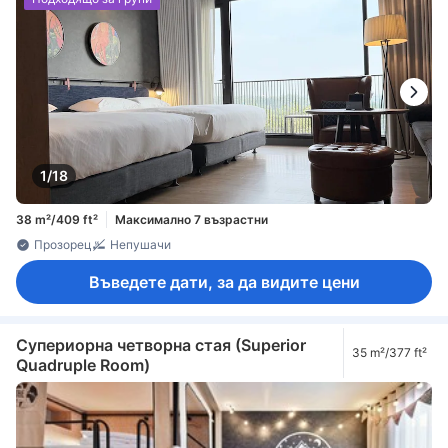
1/18
38 m²/409 ft²
Максимално 7 възрастни
Прозорец
Непушачи
Въведете дати, за да видите цени
Супериорна четворна стая (Superior
35 m²/377 ft²
Quadruple Room)