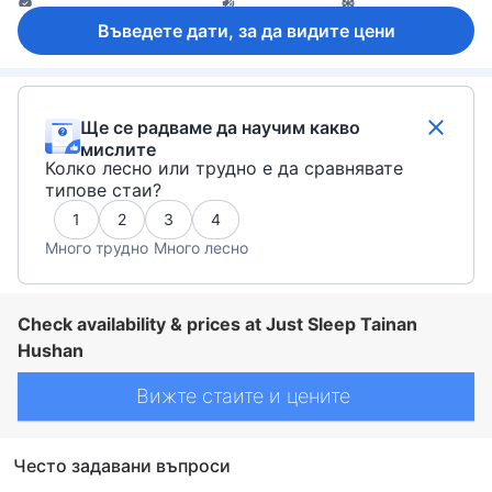
Ел. контакт близо до леглото
Звукоизолация
Климатик
Пантофи
Плътни завеси
Спално бельо
Събуждане
Въведете дати, за да видите цени
Безплатен чай
Безплатно инстантно кафе
Машина за кафе/чай
Хладилник
Бюро
Диван
Дървен/паркетен под
Кофи за боклук
Кът за сядане
Налични партерни етажи
Прозорец
Стойка за дрехи
Бебешко креватче (при запитване)
Детектор за дим
Достъпно чрез асансьор
Непушачи
Функция за защита/сигурност
Ще се радваме да научим какво
мислите
Колко лесно или трудно е да сравнявате
типове стаи?
1
2
3
4
Много трудно
Много лесно
Check availability & prices at Just Sleep Tainan
Hushan
Вижте стаите и цените
Често задавани въпроси