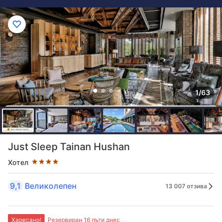
1/63
Оценка в звезди: 4 звезди
Just Sleep Tainan Hushan
Хотел
9,1
Великолепен
13 007 отзива
Харесано!
Резервиран 16 пъти днес