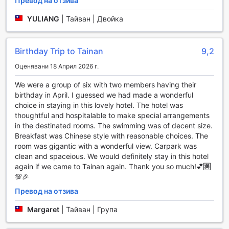
Превод на отзива
Независимо дали искате да се насладите на вечеря с
нови приятели или просто да се отпуснете с чаша чай,
YULIANG
|
Тайван | Двойка
това пространство е идеалното място за релаксация и
развлечение. Just Sleep Tainan Hushan не само
предлага удобства за настаняване, но и създава среда,
Birthday Trip to Tainan
9,2
в която гостите могат да се наслаждават на времето си
и да се свързват с други, които споделят същата
Оценявани 18 Април 2026 г.
страст към пътуванията.
We were a group of six with two members having their
birthday in April. I guessed we had made a wonderful
Спортни съоръжения в Just Sleep Tainan Hushan
choice in staying in this lovely hotel. The hotel was
thoughtful and hospitalable to make special arrangements
Хотел Just Sleep Tainan Hushan предлага на своите
in the destinated rooms. The swimming was of decent size.
гости изключителни спортни съоръжения, които ще
Breakfast was Chinese style with reasonable choices. The
задоволят нуждите на всеки любител на активния начин
room was gigantic with a wonderful view. Carpark was
на живот. Основната атракция е откритият басейн,
clean and spaceious. We would definitely stay in this hotel
който е идеалното място за релаксация и освежаване
again if we came to Tainan again. Thank you so much!💕🈵️
след дълъг ден на разглеждане на забележителности в
💯🎉
Тайнан. Басейнът е обграден от зеленина, което
създава спокойна атмосфера, а слънчевите шезлонги
Превод на отзива
около него са перфектни за почивка и слънчеви бани.
Гостите могат да се насладят на плуване в просторния
Margaret
|
Тайван | Група
басейн, който предлага достатъчно място за активни