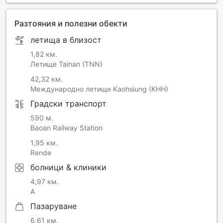
maintenance and be temporarily closed from 6th Jan to 7th
Jan 2026. We apologize for any inconvenience this may
Разтояния и полезни обекти
cause, and thank you for your understanding.
летища в близост
1,82 км.
Летище Tainan (TNN)
42,32 км.
Международно летище Kaohsiung (KHH)
Градски транспорт
590 м.
Baoan Railway Station
1,95 км.
Rende
болници & клиники
4,97 км.
A
Пазаруване
6,61 км.