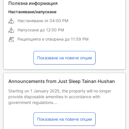
Полезна информация
Настаняване/напускане
Настаняване от
04:00 PM
Напускане до
12:00 PM
Рецепцията е отворена до
11:59 PM
Показване на повече опции
Announcements from Just Sleep Tainan Hushan
Starting on 1 January 2025, the property will no longer
provide disposable amenities in accordance with
government regulations.
As part of our yearly maintenance procedures, there will be
a temporary power suspension from 00:00 a.m. to 04:00
Показване на повече опции
a.m. on 7th Jan 2026. Furthermore, please be aware that
the outdoor swimming pool will undergo routine