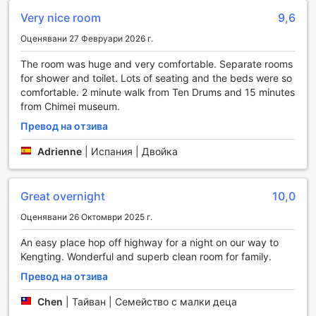
тренировки или просто за разхлаждане в горещите
дни. Независимо дали искате да се освежите след
Very nice room
9,6
интензивна тренировка или просто да се насладите на
Оценявани 27 Февруари 2026 г.
спокойствието на водата, откритият басейн на Just
Sleep Tainan Hushan е идеалното място. Съоръжението
The room was huge and very comfortable. Separate rooms
е проектирано да осигури комфорт и удобство,
for shower and toilet. Lots of seating and the beds were so
предоставяйки на гостите възможността да поддържат
comfortable. 2 minute walk from Ten Drums and 15 minutes
активен начин на живот дори и по време на почивка.
from Chimei museum.
Превод на отзива
Удобства за комфорт и удобство в Just Sleep Tainan
Hushan
Adrienne
|
Испания | Двойка
Just Sleep Tainan Hushan предлага множество удобства,
които осигуряват комфорт и лесен достъп до всичко
Great overnight
10,0
необходимо за един приятен престой. В хотела ще
намерите безплатен Wi-Fi, наличен не само в стаите, но
Оценявани 26 Октомври 2025 г.
и в обществените зони, което ви позволява да останете
свързани с близките си или да планирате следващите
An easy place hop off highway for a night on our way to
си приключения в Тайнан. Също така, всяка стая е
Kengting. Wonderful and superb clean room for family.
оборудвана с безплатен Wi-Fi, което е идеално за
Превод на отзива
бизнес пътуващи или за тези, които искат да се
насладят на стрийминг на филми и музика без
Chen
|
Тайван | Семейство с малки деца
ограничения.