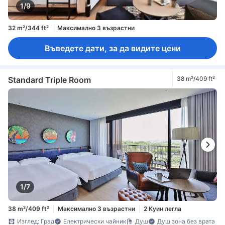
1/9
32 m²/344 ft²
Максимално 3 възрастни
Въведете дати, за да видите цени
Standard Triple Room
38 m²/409 ft²
1/7
38 m²/409 ft²
Максимално 3 възрастни
2 Куин легла
Изглед: Град
Електрически чайник
Душ
Душ зона без врата