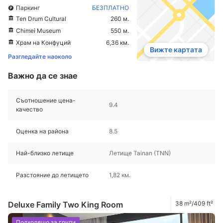
Паркинг
БЕЗПЛАТНО
Ten Drum Cultural
260 м.
Chimei Museum
550 м.
Храм на Конфуций
6,36 км.
Вижте картата
Разгледайте наоколо
Важно да се знае
Съотношение цена-
9.4
качество
Оценка на района
8.5
Най-близко летище
Летище Tainan (TNN)
Разстояние до летището
1,82 км.
Deluxe Family Two King Room
38 m²/409 ft²
Подходящо за групи