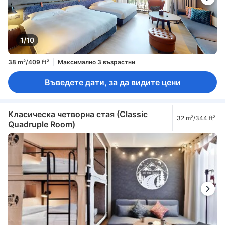
1/10
38 m²/409 ft²
Максимално 3 възрастни
Въведете дати, за да видите цени
Класическа четворна стая (Classic
32 m²/344 ft²
Quadruple Room)