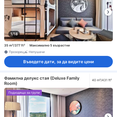
1/18
35 m²/377 ft²
Максимално 5 възрастни
Прозорец
Непушачи
Въведете дати, за да видите цени
Фамилна делукс стая (Deluxe Family
40 m²/431 ft²
Room)
Подходящо за групи