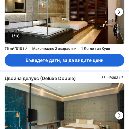
1/18
76 m²/818 ft²
Максимално 2 възрастни
1 Легло тип Куин
Въведете дати, за да видите цени
Двойна делукс (Deluxe Double)
83 m²/893 ft²