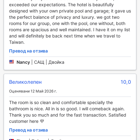
лесен, без излишно чакане. За тези, които пътуват с
exceeded our expectations. The hotel is beautifully
много багаж, услугата за съхранение на куфари е
designed with your own private pool and garage; it gave us
идеално решение, позволяващо ви да разгледате града
the perfect balance of privacy and luxury. we got two
без притеснения. Всекидневното почистване на стаите
rooms for our group, one with the pool, one without, both
осигурява свежест и комфорт, така че да се чувствате
rooms are spacious and well maintained. I have it on my list
като у дома си по време на вашия престой.
and will definitely be back next time when we travel to
Taiwan.
Транспортни удобства в H Villa Inn
Превод на отзива
H Villa Inn предлага изключителни транспортни
Nancy
|
САЩ | Двойка
удобства, които гарантират на гостите лесен и удобен
достъп до забележителностите на Тайнан. Хотелът
организира различни обиколки, които ви позволяват да
Великолепен
10,0
разгледате местната култура и история, без да се
притеснявате за транспорта. С професионални гидове и
Оценявани 12 Май 2026 г.
предварително планирани маршрути, всяка обиколка е
уникално изживяване, което ще остави незабравими
The room is so clean and comfortable specially the
спомени.
bathroom is nice. All in is so good. I will comeback again.
За тези, които предпочитат по-личен подход, H Villa Inn
Thank you so much and for the fast transaction. Satisfied
предлага и таксиметрова услуга, осигурявайки лесен
customer here 💜
достъп до всяка точка на града. Гостите могат да се
Превод на отзива
насладят на удобството на таксита, които са на
разположение 24/7, за да ги отведат до желаната