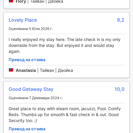
Flory
|
Тайван | Двойка
дестинация. Освен това, хотелът разполага с безплатен
паркинг на място, което е идеално за тези, които
пътуват с личен автомобил. С тези транспортни
Lovely Place
9,2
удобства, H Villa Inn се утвърдил като предпочитано
Оценявани 5 Юли 2026 г.
място за настаняване в Тайнан.
I really enjoyed my stay here. The late check in is my only
Удобства в стаите на H Villa Inn
downside from the stay. But enjoyed it and would stay
again.
H Villa Inn предлага изключителен комфорт и удобства,
които ще направят вашия престой в Тайнан
Превод на отзива
незабравим. Всяка стая е оборудвана с климатик,
Anastasia
|
Тайван | Двойка
който осигурява приятна температура през цялото
време, независимо от сезона. Насладете се на уютни
вечери с вградени филми и телевизионни канали чрез
Good Getaway Stay
10,0
сателитна телевизия, което ви позволява да се потопите
в света на развлеченията без да напускате стаята.
Оценявани 7 Декември 2024 г.
Допълнително, всяка стая разполага с балкон или
тераса, където можете да се насладите на свежия
Great place to stay with steam room, jacuzzi, Pool. Comfy
въздух и красивите гледки на околността.
Beds. Thumbs up for smooth & fast check in & out. Good
Удобствата не свършват дотук - в стаите ще намерите
Security too. ;)
хладилник, който е идеален за съхранение на напитки и
Превод на отзива
закуски. За вашето удобство, предлагаме и безплатна