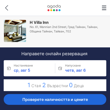
H Villa Inn
No. 61, Wannian 2nd Street, Град Тайнан, Тайнан,
Община Тайнан, Тайван, 702
Направете онлайн резервация
Настаняване
Напускане
ср, авг 5
четв, авг 6
1
2
0
Стая
Възрастни
Деца
Проверете наличността и цените