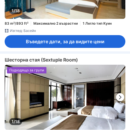
1/18
83 m²/893 ft²
Максимално 2 възрастни
1 Легло тип Куин
Изглед: Басейн
Въведете дати, за да видите цени
Шесторна стая (Sextuple Room)
Подходящо за групи
1/18