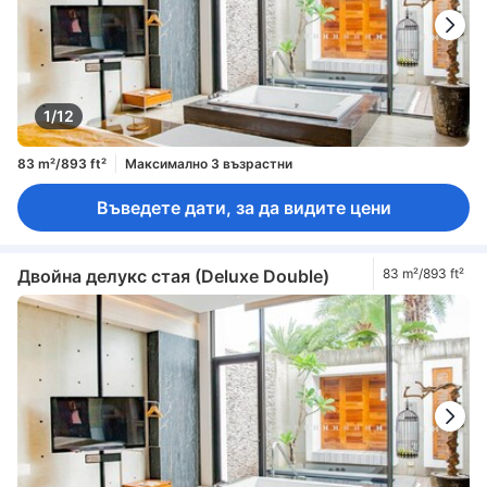
1/12
83 m²/893 ft²
Максимално 3 възрастни
Въведете дати, за да видите цени
Двойна делукс стая (Deluxe Double)
83 m²/893 ft²