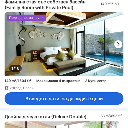
Фамилна стая със собствен басейн
149 m²/1604
(Family Room with Private Pool)
ft²
Подходящо за групи
1/16
149 m²/1604 ft²
Максимално 4 възрастни
2 Куин легла
Изглед: Басейн
Въведете дати, за да видите цени
Двойна делукс стая (Deluxe Double)
83 m²/893 ft²