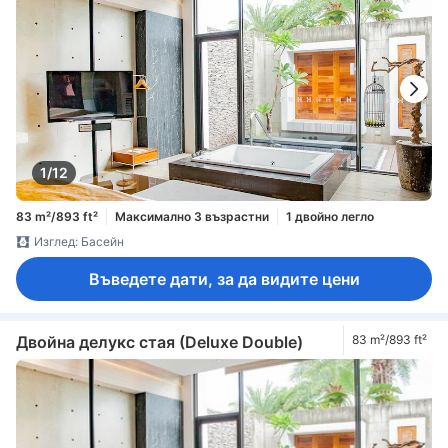
1/12
83 m²/893 ft²
Максимално 3 възрастни
1 двойно легло
Изглед: Басейн
Въведете дати, за да видите цени
Двойна делукс стая (Deluxe Double)
83 m²/893 ft²