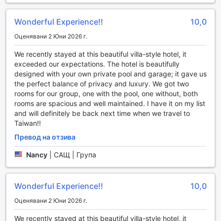
звуците на природата.
За любителите на активния отдих, градината предлага и
Wonderful Experience!!
10,0
възможности за различни игри и занимания на открито.
Оценявани 2 Юни 2026 г.
Можете да се включите в игри на фризби или да
организирате пикник с приятели и семейство. H Villa Inn
We recently stayed at this beautiful villa-style hotel, it
е създал перфектната среда за социализиране и
exceeded our expectations. The hotel is beautifully
забавление, което прави вашия престой не само
designed with your own private pool and garage; it gave us
удобен, но и незабравим.
the perfect balance of privacy and luxury. We got two
rooms for our group, one with the pool, one without, both
Удобства за комфорт и удобство в H Villa Inn
rooms are spacious and well maintained. I have it on my list
and will definitely be back next time when we travel to
H Villa Inn в Тайнан предлага изключителни удобства,
Taiwan!!
които гарантират комфорт и безпроблемен престой на
своите гости. Безплатният Wi-Fi, наличен във всички
Превод на отзива
стаи и обществени зони, позволява на посетителите да
Nancy
|
САЩ | Група
останат свързани с близките си или да планират
следващите си приключения в Тайван. Независимо
дали работите или просто искате да се насладите на
любимите си филми, бързият интернет е на
Wonderful Experience!!
10,0
разположение за вас по всяко време.
Оценявани 2 Юни 2026 г.
Хотелът предлага и удобството на експресното
настаняване и напускане, което прави процеса бърз и
We recently stayed at this beautiful villa-style hotel, it