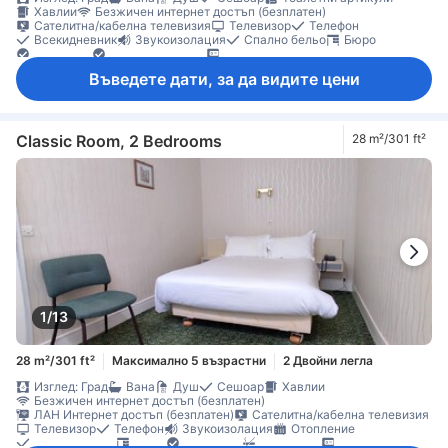
Хавлии
Безжичен интернет достъп (безплатен)
Сателитна/кабелна телевизия
Телевизор
Телефон
Всекидневник
Звукоизолация
Спално бельо
Бюро
Прозорец
Сгъваемо легло
Сейф в стаята
Въведете дати, за да видите цени
Classic Room, 2 Bedrooms
28 m²/301 ft²
1/13
28 m²/301 ft²
Максимално 5 възрастни
2 Двойни легла
Изглед: Град
Вана
Душ
Сешоар
Хавлии
Безжичен интернет достъп (безплатен)
ЛАН Интернет достъп (безплатен)
Сателитна/кабелна телевизия
Телевизор
Телефон
Звукоизолация
Отопление
Спално бельо
Бюро
Прозорец
Непушачи
Сейф в стаята