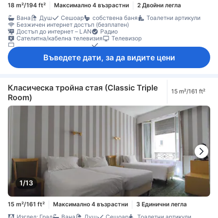
18 m²/194 ft²
Максимално 4 възрастни
2 Двойни легла
Вана
Душ
Сешоар
собствена баня
Тоалетни артикули
Безжичен интернет достъп (безплатен)
Достъп до интернет – LAN
Радио
Сателитна/кабелна телевизия
Телевизор
Телевизор с плосък екран
Телефон
Устройство за мобилна връзка с интернет
Будилник
Въведете дати, за да видите цени
Звукоизолация
Отопление
Плътни завеси
Минибар
Бюро
Килими
Кофи за боклук
Прозорец
Преса за панталони
Детектор за дим
Сейф в стаята
Класическа тройна стая (Classic Triple
15 m²/161 ft²
Room)
1/13
15 m²/161 ft²
Максимално 4 възрастни
3 Единични легла
Изглед: Град
Вана
Душ
Сешоар
Тоалетни артикули