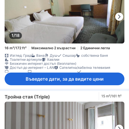
1/18
16 m²/172 ft²
Максимално 2 възрастни
2 Единични легла
Изглед: Град
Вана
Душ
Сешоар
собствена баня
Тоалетни артикули
Хавлии
Безжичен интернет достъп (безплатен)
Достъп до интернет – LAN
Сателитна/кабелна телевизия
Телевизор
Телевизор с плосък екран
Телефон
Звукоизолация
Отопление
Спално бельо
Минибар
Въведете дати, за да видите цени
Ежедневно почистване
Бюро
Килими
Кофи за боклук
Прозорец
Гардеробна
Преса за панталони
Съоръжения за гладене
Бебешко креватче (при запитване)
Детектор за дим
Сейф в стаята
Тройна стая (Triple)
15 m²/161 ft²