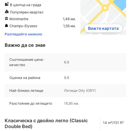
В център на града
Популярен квартал
Montmartre
1,46 км.
Champs-Elysees
1,56 км.
Вижте картата
Разгледайте наоколо
Важно да се знае
Съотношение цена-
6.9
качество
Оценка на района
8.8
Най-близко летище
Летище Orly (ORY)
Разстояние до летището
16,95 км.
Класическа с двойно легло (Classic
14 m²/151 ft²
Double Bed)