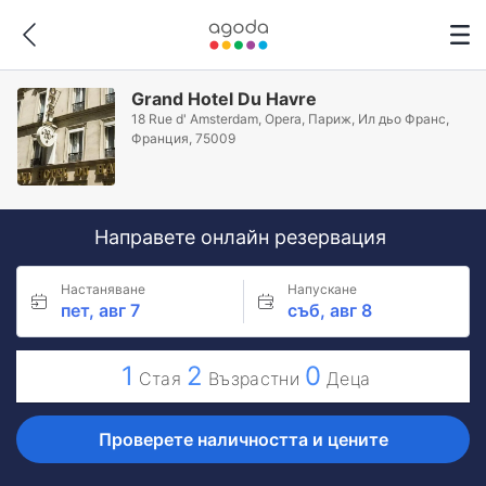
Grand Hotel Du Havre
18 Rue d' Amsterdam, Opera, Париж, Ил дьо Франс,
Франция, 75009
Направете онлайн резервация
Настаняване
Напускане
пет, авг 7
съб, авг 8
1
2
0
Стая
Възрастни
Деца
Проверете наличността и цените