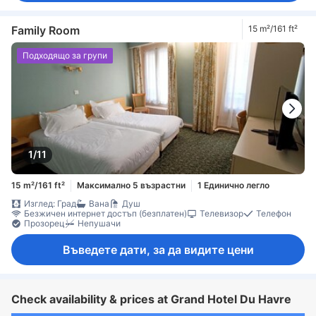
Family Room
15 m²/161 ft²
Подходящо за групи
1/11
15 m²/161 ft²
Максимално 5 възрастни
1 Единично легло
Изглед: Град
Вана
Душ
Безжичен интернет достъп (безплатен)
Телевизор
Телефон
Прозорец
Непушачи
Въведете дати, за да видите цени
Check availability & prices at Grand Hotel Du Havre