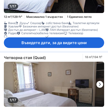
1/17
12 m²/129 ft²
Максимално 1 възрастен
1 Единично легло
Вана
Душ
Сешоар
собствена баня
Тоалетни артикули
Хавлии
Безжичен интернет достъп (безплатен)
Достъп до интернет – LAN
ЛАН Интернет достъп (безплатен)
Радио
Сателитна/кабелна телевизия
Телевизор
Телевизор с плосък екран
Телефон
Устройство за мобилна връзка с интернет
Будилник
Въведете дати, за да видите цени
Всекидневник
Звукоизолация
Отопление
Плътни завеси
Спално бельо
Минибар
Бюро
Килими
Кофи за боклук
Прозорец
Преса за панталони
Детектор за дим
Сейф в стаята
Четворна стая (Quad)
18 m²/194 ft²
1/17