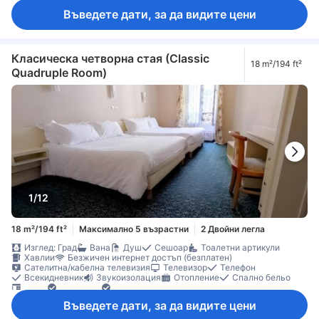
Въведете дати, за да видите цени
Класическа четворна стая (Classic
18 m²/194 ft²
Quadruple Room)
1/12
18 m²/194 ft²
Максимално 5 възрастни
2 Двойни легла
Изглед: Град
Вана
Душ
Сешоар
Тоалетни артикули
Хавлии
Безжичен интернет достъп (безплатен)
Сателитна/кабелна телевизия
Телевизор
Телефон
Всекидневник
Звукоизолация
Отопление
Спално бельо
Бюро
Прозорец
Сгъваемо легло
Бебешко креватче (при запитване)
Сейф в стаята
Въведете дати, за да видите цени