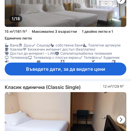
1/18
15 m²/161 ft²
Максимално 3 възрастни
1 двойно легло и 1
Единично легло
Вана
Душ
Сешоар
собствена баня
Тоалетни артикули
Хавлии
Безжичен интернет достъп (безплатен)
Достъп до интернет – LAN
Сателитна/кабелна телевизия
Телевизор
Телевизор с плосък екран
Телефон
Будилник
Звукоизолация
Отопление
Плътни завеси
Минибар
Бюро
Килими
Кофи за боклук
Прозорец
Преса за панталони
Въведете дати, за да видите цени
Детектор за дим
Непушачи
Сейф в стаята
Класик единична (Classic Single)
12 m²/129 ft²