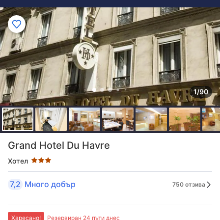
1/90
Оценка в звезди: 3 звезди
Grand Hotel Du Havre
Хотел
7,2
Много добър
750 отзива
Харесано!
Резервиран 24 пъти днес