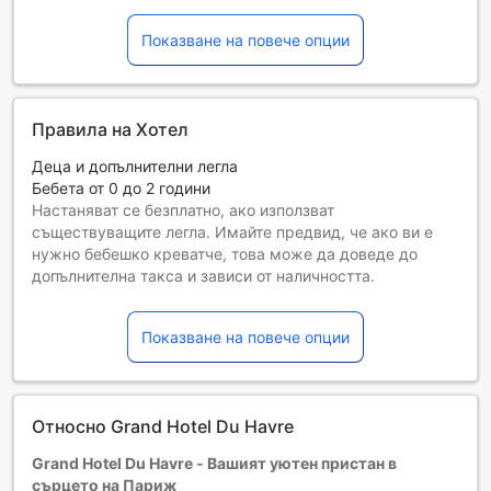
Показване на повече опции
Правила на Хотел
Деца и допълнителни легла
Бебета от 0 до 2 години
Настаняват се безплатно, ако използват
съществуващите легла. Имайте предвид, че ако ви е
нужно бебешко креватче, това може да доведе до
допълнителна такса и зависи от наличността.
Деца от 3 до 12
Безплатен престой, ако се използват наличните легла.
Показване на повече опции
Гостите, навършили {0} години, се считат за възрастни
Възможността за допълнителни легла зависи от
избрания тип стая. За повече информация вижте
капацитета на отделните стаи.
Относно Grand Hotel Du Havre
При резервиране на повече от 5 стаи е възможно да се
прилагат различни условия и допълнителни плащания.
Grand Hotel Du Havre - Вашият уютен пристан в
сърцето на Париж