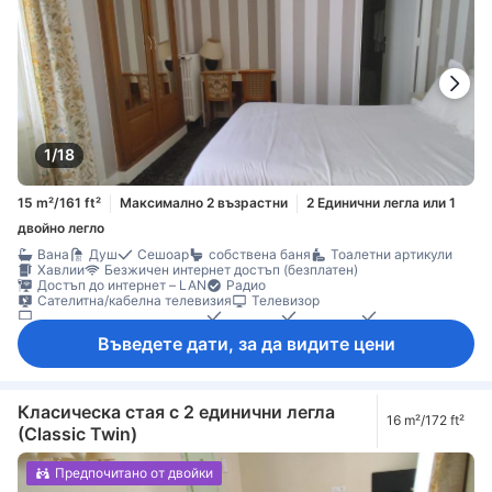
1/18
15 m²/161 ft²
Максимално 2 възрастни
2 Единични легла или 1
двойно легло
Вана
Душ
Сешоар
собствена баня
Тоалетни артикули
Хавлии
Безжичен интернет достъп (безплатен)
Достъп до интернет – LAN
Радио
Сателитна/кабелна телевизия
Телевизор
Телевизор с плосък екран
Телефон
Будилник
Всекидневник
Звукоизолация
Отопление
Плътни завеси
Спално бельо
Въведете дати, за да видите цени
Ежедневно почистване
Бюро
Килими
Кофи за боклук
Прозорец
Сгъваемо легло
Гардеробна
Съоръжения за гладене
Бебешко креватче (при запитване)
Детектор за дим
Сейф в стаята
Класическа стая с 2 единични легла
16 m²/172 ft²
(Classic Twin)
Предпочитано от двойки