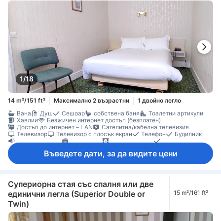
1/18
14 m²/151 ft²
Максимално 2 възрастни
1 двойно легло
Вана
Душ
Сешоар
собствена баня
Тоалетни артикули
Хавлии
Безжичен интернет достъп (безплатен)
Достъп до интернет – LAN
Сателитна/кабелна телевизия
Телевизор
Телевизор с плосък екран
Телефон
Будилник
Звукоизолация
Отопление
Плътни завеси
Спално бельо
Минибар
Ежедневно почистване
Бюро
Килими
Въведете дати, за да видите цени
Кофи за боклук
Прозорец
Гардеробна
Преса за панталони
Съоръжения за гладене
Бебешко креватче (при запитване)
Детектор за дим
Сейф в стаята
Супериорна стая със спалня или две
единични легла (Superior Double or
15 m²/161 ft²
Twin)