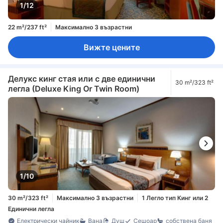
1/12
22 m²/237 ft²
Максимално 3 възрастни
Вижте цените
Делукс кинг стая или с две единични
30 m²/323 ft²
легла (Deluxe King Or Twin Room)
1/10
30 m²/323 ft²
Максимално 3 възрастни
1 Легло тип Кинг или 2
Единични легла
Електрически чайник
Вана
Душ
Сешоар
собствена баня