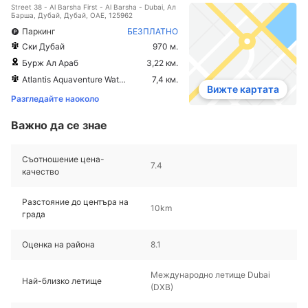
Street 38 - Al Barsha First - Al Barsha - Dubai, Ал
Барша, Дубай, Дубай, ОАЕ, 125962
Паркинг
БЕЗПЛАТНО
Ски Дубай
970 м.
Бурж Ал Араб
3,22 км.
Atlantis Aquaventure Waterpark
7,4 км.
Вижте картата
Разгледайте наоколо
Важно да се знае
Съотношение цена-
7.4
качество
Разстояние до центъра на
10km
града
Оценка на района
8.1
Международно летище Dubai
Най-близко летище
(DXB)