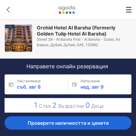
Orchid Hotel Al Barsha (Formerly
Golden Tulip Hotel Al Barsha)
Street 38 - Al Barsha First - Al Barsha - Dubai, Ал
Барша, Дубай, Дубай, ОАЕ, 125962
Направете онлайн резервация
Настаняване
Напускане
съб, авг 8
нед, авг 9
1
2
0
Стая
Възрастни
Деца
Проверете наличността и цените