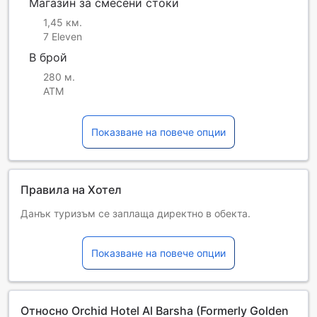
Магазин за смесени стоки
1,45 км.
7 Eleven
В брой
280 м.
ATM
Показване на повече опции
Правила на Хотел
Данък туризъм се заплаща директно в обекта.
Обектът изисква заплащането на възвръщаем депозит
при настаняване.
Показване на повече опции
Деца и допълнителни легла
Бебета от 0 до 2 години
Настаняват се безплатно, ако използват
съществуващите легла. Имайте предвид, че ако ви е
Относно Orchid Hotel Al Barsha (Formerly Golden
нужно бебешко креватче, това може да доведе до