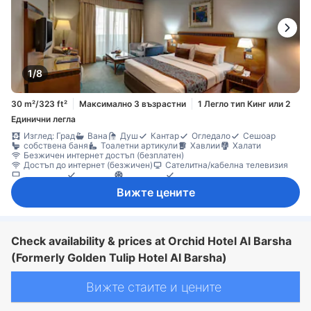
1/8
30 m²/323 ft²
Максимално 3 възрастни
1 Легло тип Кинг или 2
Единични легла
Изглед: Град
Вана
Душ
Кантар
Огледало
Сешоар
собствена баня
Тоалетни артикули
Хавлии
Халати
Безжичен интернет достъп (безплатен)
Достъп до интернет (безжичен)
Сателитна/кабелна телевизия
Телевизор
Телефон
Климатик
Пантофи
Безплатна минерална вода
Машина за кафе/чай
Минибар
Вижте цените
Хладилник
Балкон/тераса
Бюро
Диван
Килими
Кът за сядане
Прозорец
Гардеробна
Съоръжения за гладене
Сейф в стаята
Check availability & prices at Orchid Hotel Al Barsha
(Formerly Golden Tulip Hotel Al Barsha)
Вижте стаите и цените