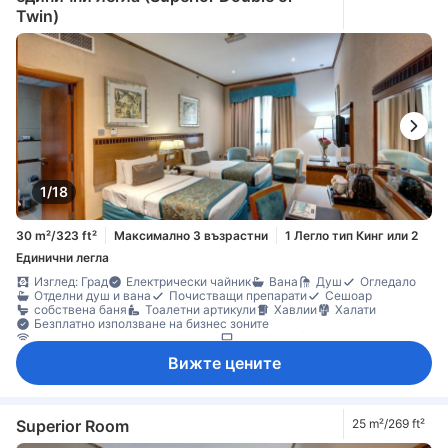
Twin)
Бебешко креватче (при запитване)
Сейф в стаята
1/18
30 m²/323 ft²
Максимално 3 възрастни
1 Легло тип Кинг или 2
Единични легла
Изглед: Град
Електрически чайник
Вана
Душ
Огледало
Отделни душ и вана
Почистващи препарати
Сешоар
собствена баня
Тоалетни артикули
Хавлии
Халати
Безплатно използване на бизнес зоните
Достъп до интернет (безжичен)
Сателитна/кабелна телевизия
Телевизор
Телевизор с плосък екран
Телефон
Адаптор
Вижте цените
Достъп до ексклузивен лоундж
Ел. контакт близо до леглото
Звукоизолация
Климатик
Консиерж
Пантофи
Спално бельо
Събуждане
Безплатна минерална вода
Машина за кафе/чай
Минибар
Балкон/тераса
Бюро
Възможност за свръзка на стаите
Камина
Килими
Superior Room
25 m²/269 ft²
Кофи за боклук
Отделна дневна стая
Прозорец