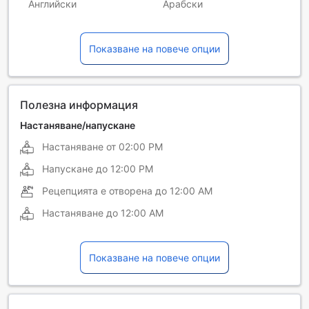
Английски
Арабски
Руски
Турски
Показване на повече опции
Филипински
Френски
Хинди
Японски
Полезна информация
Настаняване/напускане
Настаняване от
02:00 PM
Напускане до
12:00 PM
Рецепцията е отворена до
12:00 AM
Настаняване до
12:00 AM
Показване на повече опции