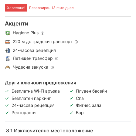
Харесано!
Резервиран 13 пъти днес
Акценти
Hygiene Plus
220 м до градски транспорт
24-часова рецепция
Летищен трансфер
Чудесна закуска
Други ключови предложения
Безплатна Wi-Fi връзка
Плувен басейн
Безплатен паркинг
Спа
24-часова рецепция
Фитнес зала
Ресторанти
Бар
8.1
Изключително местоположение