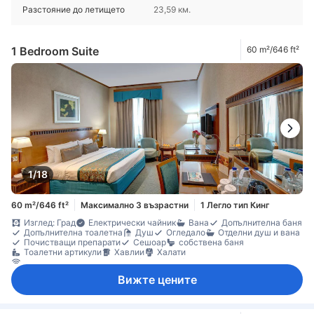
Разстояние до летището
23,59 км.
1 Bedroom Suite
60 m²/646 ft²
1/18
60 m²/646 ft²
Максимално 3 възрастни
1 Легло тип Кинг
Изглед: Град
Електрически чайник
Вана
Допълнителна баня
Допълнителна тоалетна
Душ
Огледало
Отделни душ и вана
Почистващи препарати
Сешоар
собствена баня
Тоалетни артикули
Хавлии
Халати
Безжичен интернет достъп (безплатен)
Безплатно използване на бизнес зоните
Вижте цените
Достъп до интернет (безжичен)
Сателитна/кабелна телевизия
Телевизор
Телевизор с плосък екран
Телефон
Адаптор
Достъп до ексклузивен лоундж
Ел. контакт близо до леглото
Звукоизолация
Климатик
Консиерж
Пантофи