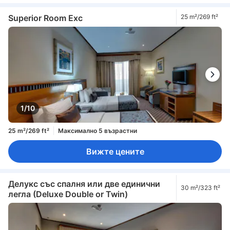
Superior Room Exc
25 m²/269 ft²
1/10
25 m²/269 ft²
Максимално 5 възрастни
Вижте цените
Делукс със спалня или две единични
30 m²/323 ft²
легла (Deluxe Double or Twin)