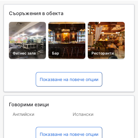
Съоръжения в обекта
Фитнес зала
Бар
Ресторанти
Показване на повече опции
Говорими езици
Английски
Испански
Италиански
Китайски (мандарин)
Показване на повече опции
Корейски
Немски