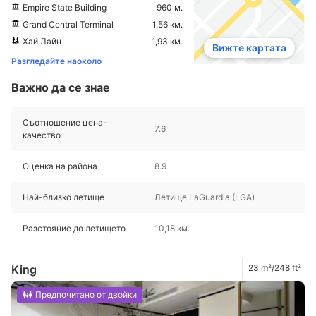
Empire State Building
960 м.
Grand Central Terminal
1,56 км.
Хай Лайн
1,93 км.
Вижте картата
Разгледайте наоколо
Важно да се знае
Съотношение цена-
7.6
качество
Оценка на района
8.9
Най-близко летище
Летище LaGuardia (LGA)
Разстояние до летището
10,18 км.
King
23 m²/248 ft²
Предпочитано от двойки