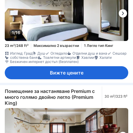
1/16
23 m²/248 ft²
Максимално 2 възрастни
1 Легло тип Кинг
Изглед: Град
Душ
Огледало
Отделни душ и вана
Сешоар
собствена баня
Тоалетни артикули
Хавлии
Халати
Безжичен интернет достъп (безплатен)
Вижте цените
Помещение за настаняване Premium с
много голямо двойно легло (Premium
30 m²/323 ft²
King)