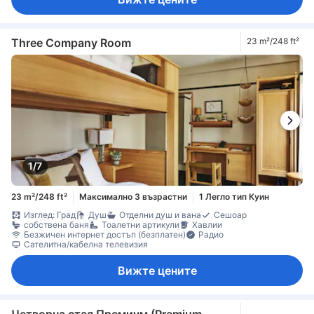
Three Company Room
23 m²/248 ft²
1/7
23 m²/248 ft²
Максимално 3 възрастни
1 Легло тип Куин
Изглед: Град
Душ
Отделни душ и вана
Сешоар
собствена баня
Тоалетни артикули
Хавлии
Безжичен интернет достъп (безплатен)
Радио
Сателитна/кабелна телевизия
Вижте цените