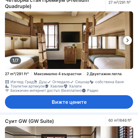
Четворна стая Премиум (Premium
27 m²/291 ft²
Quadruple)
1/7
27 m²/291 ft²
Максимално 4 възрастни
2 Двуетажни легла
Изглед: Град
Душ
Огледало
Сешоар
собствена баня
Тоалетни артикули
Хавлии
Халати
Безжичен интернет достъп (безплатен)
Радио
Вижте цените
Суит GW (GW Suite)
60 m²/646 ft²