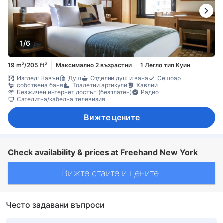
1/6
19 m²/205 ft²
Максимално 2 възрастни
1 Легло тип Куин
Изглед: Навън
Душ
Отделни душ и вана
Сешоар
собствена баня
Тоалетни артикули
Хавлии
Безжичен интернет достъп (безплатен)
Радио
Сателитна/кабелна телевизия
Вижте цените
Check availability & prices at Freehand New York
Вижте стаите и цените
Често задавани въпроси