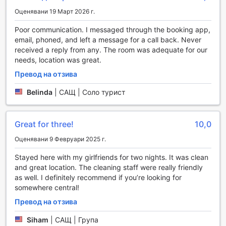
които гарантират комфорт и лекота на всички свои
Оценявани 19 Март 2026 г.
гости. С услугата за пране и химическо чистене,
можете да се насладите на безгрижно пътуване,
Poor communication. I messaged through the booking app,
знаейки, че вашето облекло ще бъде в перфектно
email, phoned, and left a message for a call back. Never
състояние. Освен това, с удобството на рум-сервиза,
received a reply from any. The room was adequate for our
можете да се насладите на вкусна храна и напитки в
needs, location was great.
уюта на вашата стая, без да напускате комфорта на
Превод на отзива
хотела.
Хотелът предлага и множество услуги, които улесняват
Belinda
|
САЩ | Соло турист
престоя ви, като сейфове за ценности и консиерж
услуги, които са на разположение, за да помогнат с
всякакви запитвания и нужди. Безплатният Wi-Fi в
Great for three!
10,0
стаите и публичните зони осигурява свързаност, а
експресното настаняване и напускане, както и услугата
Оценявани 9 Февруари 2025 г.
за съхранение на багаж, правят вашето пътуване още
Stayed here with my girlfriends for two nights. It was clean
по-удобно. Не забравяйте да посетите удобния магазин
and great location. The cleaning staff were really friendly
в хотела, където можете да намерите всичко
as well. I definitely recommend if you’re looking for
необходимо за вашия престой.
somewhere central!
Удобствата на стаите в Freehand New York
Превод на отзива
Стаите в Freehand New York предлагат изключителен
Siham
|
САЩ | Група