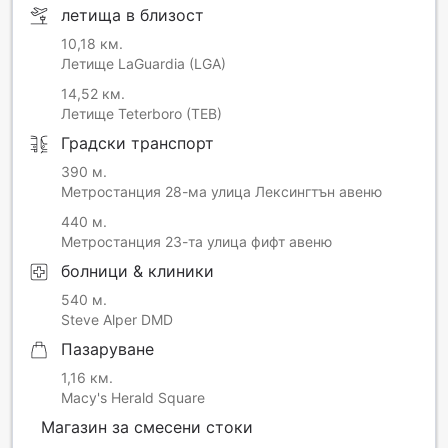
летища в близост
10,18 км.
Летище LaGuardia (LGA)
14,52 км.
Летище Teterboro (TEB)
Градски транспорт
390 м.
Метростанция 28-ма улица Лексингтън авеню
440 м.
Метростанция 23-та улица фифт авеню
болници & клиники
540 м.
Steve Alper DMD
Пазаруване
1,16 км.
Macy's Herald Square
Магазин за смесени стоки