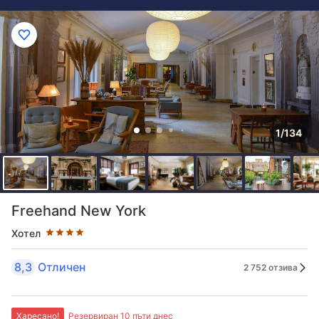
1/134
Оценка в звезди: 4 звезди
Freehand New York
Хотел
8,3
Отличен
2 752 отзива
Харесано!
Резервиран 10 пъти днес