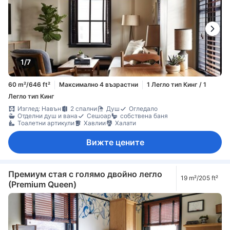
1/7
60 m²/646 ft²
Максимално 4 възрастни
1 Легло тип Кинг / 1
Легло тип Кинг
Изглед: Навън
2 спални
Душ
Огледало
Отделни душ и вана
Сешоар
собствена баня
Тоалетни артикули
Хавлии
Халати
Вижте цените
Премиум стая с голямо двойно легло
19 m²/205 ft²
(Premium Queen)