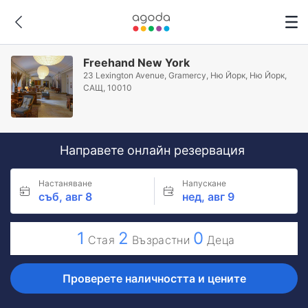
Freehand New York
23 Lexington Avenue, Gramercy, Ню Йорк, Ню Йорк,
САЩ, 10010
Направете онлайн резервация
Настаняване
Напускане
съб, авг 8
нед, авг 9
1
2
0
Стая
Възрастни
Деца
Проверете наличността и цените