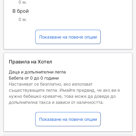
0 м.
В брой
0 м.
Показване на повече опции
Правила на Хотел
Деца и допълнителни легла
Бебета от 0 до 0 години
Настаняват се безплатно, ако използват
съществуващите легла. Имайте предвид, че ако ви е
нужно бебешко креватче, това може да доведе до
допълнителна такса и зависи от наличността.
Деца от 1 до 1
Необходимо е да използват съществуващите легла
Показване на повече опции
Гостите, навършили {0} години, се считат за възрастни
Възможността за допълнителни легла зависи от
избрания тип стая. За повече информация вижте