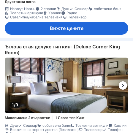
Двуетажни легла
Изглед: Навън
2 спални
Душ
Сешоар
собствена баня
Тоалетни артикули
Хавлии
Радио
Сателитна/кабелна телевизия
Телевизор
Вижте цените
Ъглова стая делукс тип кинг (Deluxe Corner King
Room)
1/9
Максимално 2 възрастни
1 Легло тип Кинг
Душ
Сешоар
собствена баня
Тоалетни артикули
Хавлии
Безжичен интернет достъп (безплатен)
Телевизор
Телефон