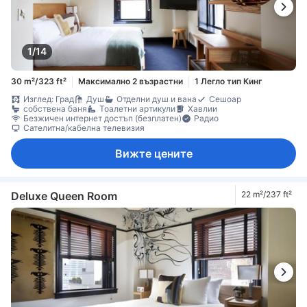
1/14
30 m²/323 ft²
Максимално 2 възрастни
1 Легло тип Кинг
Изглед: Град
Душ
Отделни душ и вана
Сешоар
собствена баня
Тоалетни артикули
Хавлии
Безжичен интернет достъп (безплатен)
Радио
Сателитна/кабелна телевизия
Вижте цените
Deluxe Queen Room
22 m²/237 ft²