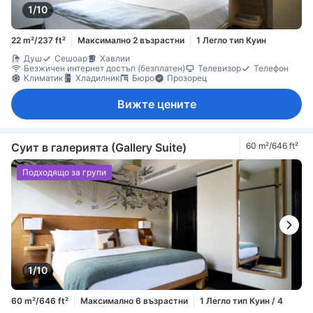
1/10
22 m²/237 ft²
Максимално 2 възрастни
1 Легло тип Куин
Душ
Сешоар
Хавлии
Безжичен интернет достъп (безплатен)
Телевизор
Телефон
Климатик
Хладилник
Бюро
Прозорец
Вижте цените
Суит в галерията (Gallery Suite)
60 m²/646 ft²
Подходящо за групи
1/10
60 m²/646 ft²
Максимално 6 възрастни
1 Легло тип Куин / 4