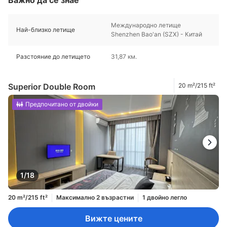
Международно летище
Най-близко летище
Shenzhen Bao'an (SZX) - Китай
Разстояние до летището
31,87 км.
Superior Double Room
20 m²/215 ft²
Предпочитано от двойки
1/18
20 m²/215 ft²
Максимално 2 възрастни
1 двойно легло
Вижте цените