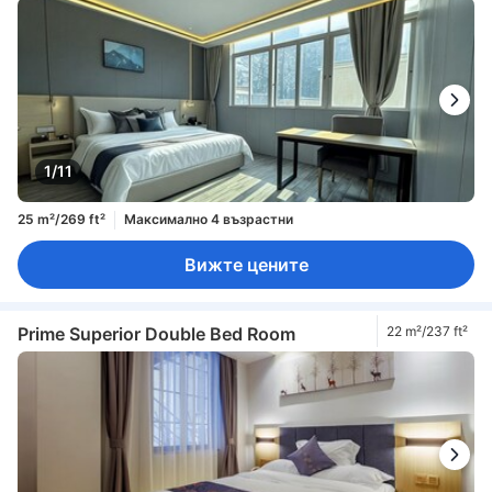
1/11
25 m²/269 ft²
Максимално 4 възрастни
Вижте цените
Prime Superior Double Bed Room
22 m²/237 ft²