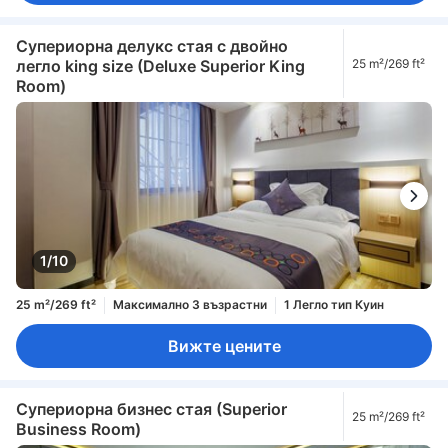
Супериорна делукс стая с двойно
легло king size (Deluxe Superior King
25 m²/269 ft²
Room)
1/10
25 m²/269 ft²
Максимално 3 възрастни
1 Легло тип Куин
Вижте цените
Супериорна бизнес стая (Superior
25 m²/269 ft²
Business Room)