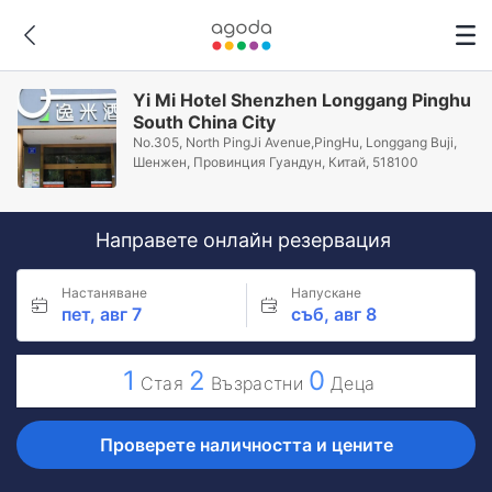
Yi Mi Hotel Shenzhen Longgang Pinghu
South China City
No.305, North PingJi Avenue,PingHu, Longgang Buji,
Шeнжeн, Провинция Гуандун, Китай, 518100
Направете онлайн резервация
Настаняване
Напускане
пет, авг 7
съб, авг 8
1
2
0
Стая
Възрастни
Деца
Проверете наличността и цените