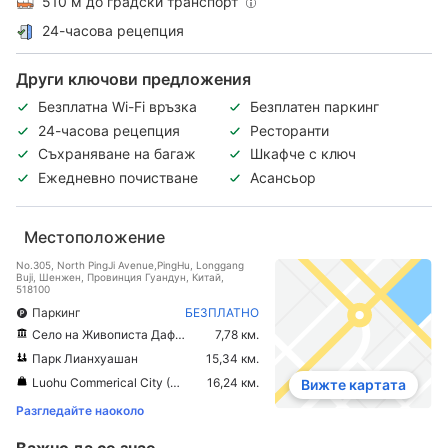
510 м до градски транспорт
24-часова рецепция
Други ключови предложения
Безплатна Wi-Fi връзка
Безплатен паркинг
24-часова рецепция
Ресторанти
Съхраняване на багаж
Шкафче с ключ
Ежедневно почистване
Асансьор
Местоположение
No.305, North PingJi Avenue,PingHu, Longgang
Buji, Шeнжeн, Провинция Гуандун, Китай,
518100
Паркинг
БЕЗПЛАТНО
Село на Живописта Дафен
7,78 км.
Парк Лианхуашан
15,34 км.
Luohu Commerical City (Lo Wu Shopping Plaza)
16,24 км.
Вижте картата
Разгледайте наоколо
Важно да се знае