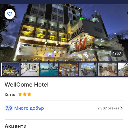
1/57
WellCome Hotel
Хотел
7,9
Много добър
2 307 отзива
Акценти