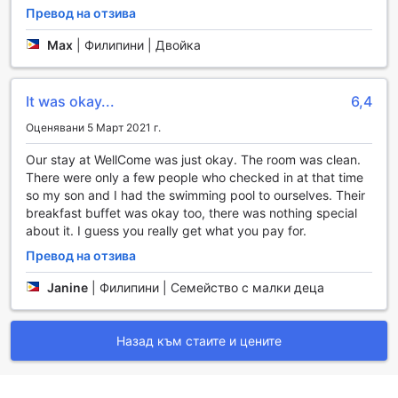
необходимо за приятно прекарване на времето.
Превод на отзива
Max
|
Филипини | Двойка
Спортни съоръжения в WellCome Hotel
WellCome Hotel в Себу предлага на своите гости
изключителни спортни съоръжения, които ще задоволят
It was okay...
6,4
нуждите както на любителите на активния начин на
Оценявани 5 Март 2021 г.
живот, така и на онези, които просто искат да се
отпуснат след дълъг ден. Вътрешният басейн е
Our stay at WellCome was just okay. The room was clean.
идеалното място за плуване в спокойна и уютна
There were only a few people who checked in at that time
обстановка. Тук можете да се насладите на
so my son and I had the swimming pool to ourselves. Their
релаксиращи мигове, докато се потапяте в кристално
breakfast buffet was okay too, there was nothing special
чистата вода, независимо от времето навън.
about it. I guess you really get what you pay for.
Фитнес центърът на хотела е оборудван с модерни
Превод на отзива
уреди и предлага разнообразие от тренировки,
подходящи за всички нива на физическа подготовка.
Janine
|
Филипини | Семейство с малки деца
Независимо дали искате да подобрите издръжливостта
си или да изградите мускули, нашият фитнес център е
перфектното място за вас. За любителите на слънцето и
Назад към стаите и цените
откритото пространство, външният басейн предлага
идеални условия за плуване и релаксация. С просторна
тераса и шезлонги, вие можете да се насладите на