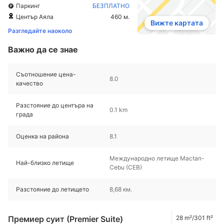
Паркинг
БЕЗПЛАТНО
Център Аяла
460 м.
Вижте картата
Разгледайте наоколо
Важно да се знае
Съотношение цена-
8.0
качество
Разстояние до центъра на
0.1 km
града
Оценка на района
8.1
Международно летище Mactan-
Най-близко летище
Cebu (CEB)
Разстояние до летището
8,68 км.
Премиер суит (Premier Suite)
28 m²/301 ft²