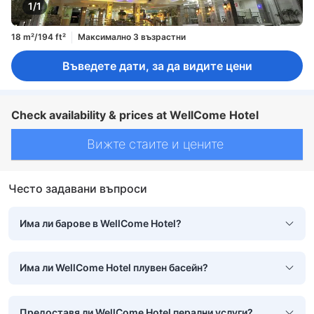
1/1
18 m²/194 ft²
Максимално 3 възрастни
Въведете дати, за да видите цени
Check availability & prices at WellCome Hotel
Вижте стаите и цените
Често задавани въпроси
Има ли барове в WellCome Hotel?
Има ли WellCome Hotel плувен басейн?
Предоставя ли WellCome Hotel перални услуги?