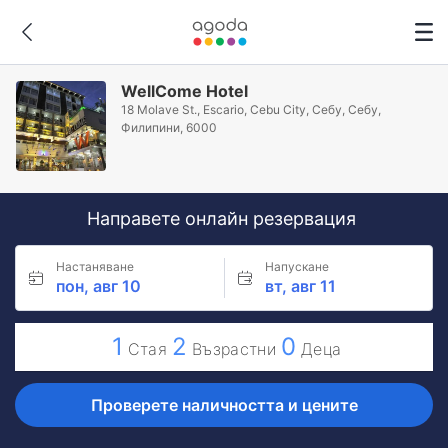
WellCome Hotel
18 Molave St., Escario, Cebu City, Себу, Себу,
Филипини, 6000
Направете онлайн резервация
Настаняване
Напускане
пон, авг 10
вт, авг 11
1
2
0
Стая
Възрастни
Деца
Проверете наличността и цените