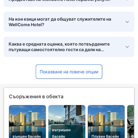
На кои езици могат да общуват служителите на
WellCome Hotel?
Каква е средната оценка, която потвърдените
пътуващи самостоятелно гости са дали на
WellCome Hotel?
Показване на повече опции
Съоръжения в обекта
вътрешен
външен басейн
басейн
Плувен басейн
Фит