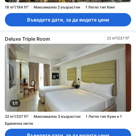
18 m²/194 ft²
Максимално 2 възрастни
1 Легло тип Кинг
Въведете дати, за да видите цени
Deluxe Triple Room
22 m²/237 ft²
1/1
22 m²/237 ft²
Максимално 3 възрастни
1 Легло тип Куин и 1
Единично легло
Въведете дати, за да видите цени