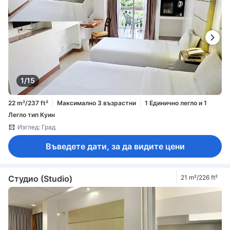
1/15
22 m²/237 ft²
Максимално 3 възрастни
1 Единично легло и 1
Легло тип Куин
Изглед: Град
Въведете дати, за да видите цени
Студио (Studio)
21 m²/226 ft²