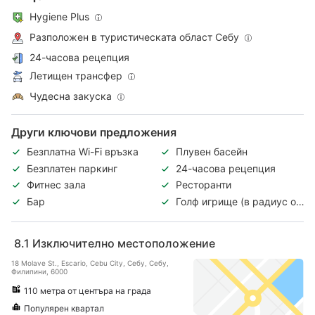
Hygiene Plus
Разположен в туристическата област Себу
24-часова рецепция
Летищен трансфер
Чудесна закуска
Други ключови предложения
Безплатна Wi-Fi връзка
Плувен басейн
Безплатен паркинг
24-часова рецепция
Фитнес зала
Ресторанти
Бар
Голф игрище (в радиус от
3 км)
8.1
Изключително местоположение
18 Molave St., Escario, Cebu City, Себу, Себу,
Филипини, 6000
110 метра от центъра на града
Популярен квартал