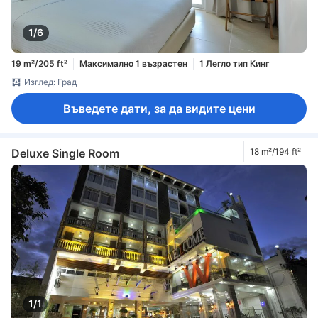
1/6
19 m²/205 ft²
Максимално 1 възрастен
1 Легло тип Кинг
Изглед: Град
Въведете дати, за да видите цени
Deluxe Single Room
18 m²/194 ft²
1/1