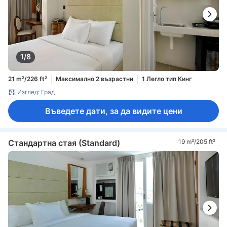
1/8
21 m²/226 ft²
Максимално 2 възрастни
1 Легло тип Кинг
Изглед: Град
Въведете дати, за да видите цени
Стандартна стая (Standard)
19 m²/205 ft²