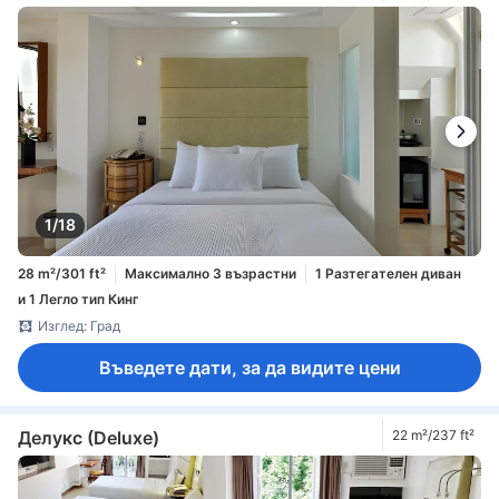
1/18
28 m²/301 ft²
Максимално 3 възрастни
1 Разтегателен диван
и 1 Легло тип Кинг
Изглед: Град
Въведете дати, за да видите цени
Делукс (Deluxe)
22 m²/237 ft²