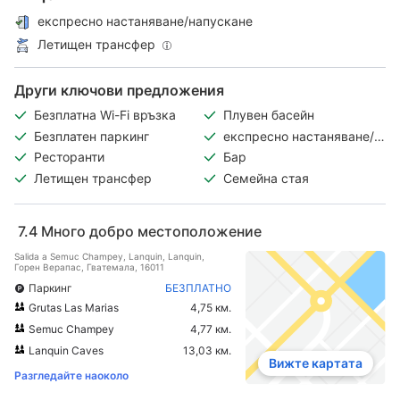
експресно настаняване/напускане
Летищен трансфер
Други ключови предложения
Безплатна Wi-Fi връзка
Плувен басейн
Безплатен паркинг
експресно настаняване/
напускане
Ресторанти
Бар
Летищен трансфер
Семейна стая
7.4
Много добро местоположение
Salida a Semuc Champey, Lanquin, Lanquin,
Горен Верапас, Гватемала, 16011
Паркинг
БЕЗПЛАТНО
Grutas Las Marias
4,75 км.
Semuc Champey
4,77 км.
Lanquin Caves
13,03 км.
Вижте картата
Разгледайте наоколо