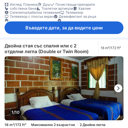
Изглед: Планина
Душ
Почистващи препарати
собствена баня
Тоалетни артикули
Хавлии
Сателитна/кабелна телевизия
Телевизор
Телевизор с плосък екран
Дезинфектант за ръце
Ел. контакт близо до леглото
Елементи за удобство при сън
Климатик
Спално бельо
Събуждане
Балкон/тераса
Бюро
Въведете дати, за да видите цени
Градински мебели
Диван
Кофи за боклук
Кът за сядане
Под с плочки/мрамор
Прозорец
Стойка за дрехи
Индивидуална климатизация
Функция за защита/сигурност
Двойна стая със спалня или с 2
16 m²/172 ft²
отделни легла (Double or Twin Room)
1/10
16 m²/172 ft²
Максимално 2 възрастни
2 Двойни легла