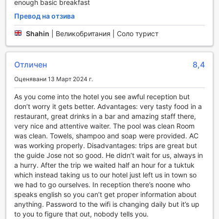
enough basic breakfast
разнообразие от освежаващи коктейли и леки закуски.
Тук можете да се отпуснете и да се насладите на
Превод на отзива
слънцето, докато се наслаждавате на гледките към
околната природа.
Shahin
|
Великобритания | Соло турист
За любителите на туризма, хотел Винас предлага
достъп до живописни пътеки за ходене, които ви водят
през красивите пейзажи на региона. Независимо дали
Отличен
8,4
сте начинаещ или опитен турист, ще намерите
Оценявани 13 Март 2024 г.
маршрути, които отговарят на вашето ниво на
подготовка и интереси. Проходите ще ви предоставят
As you come into the hotel you see awful reception but
уникални възможности да опознаете местната флора и
don’t worry it gets better. Advantages: very tasty food in a
фауна, като същевременно се наслаждавате на свежия
restaurant, great drinks in a bar and amazing staff there,
въздух и спокойствието на природата. Вините, които
very nice and attentive waiter. The pool was clean Room
предлагат тези спортни съоръжения, правят хотел
was clean. Towels, shampoo and soap were provided. AC
Винас идеално място за активна почивка в сърцето на
was working properly. Disadvantages: trips are great but
Гватемала.
the guide Jose not so good. He didn’t wait for us, always in
a hurry. After the trip we waited half an hour for a tuktuk
Удобства на Vinas Hotel в Ланкин, Гватемала
which instead taking us to our hotel just left us in town so
we had to go ourselves. In reception there’s noone who
Vinas Hotel предлага на своите гости разнообразие от
speaks english so you can’t get proper information about
удобства, които правят престоя им не само комфортен,
anything. Password to the wifi is changing daily but it’s up
но и изключително удобен. С услугата за рум-сървиз
to you to figure that out, nobody tells you.
можете да се насладите на вкусни ястия и напитки