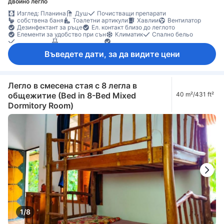
двойно легло
Изглед: Планина
Душ
Почистващи препарати
собствена баня
Тоалетни артикули
Хавлии
Вентилатор
Дезинфектант за ръце
Ел. контакт близо до леглото
Елементи за удобство при сън
Климатик
Спално бельо
Събуждане
Балкон/тераса
Градински мебели
Кофи за боклук
Под с плочки/мрамор
Въведете дати, за да видите цени
Индивидуална климатизация
Функция за защита/сигурност
Легло в смесена стая с 8 легла в
общежитие (Bed in 8-Bed Mixed
40 m²/431 ft²
Dormitory Room)
1/8