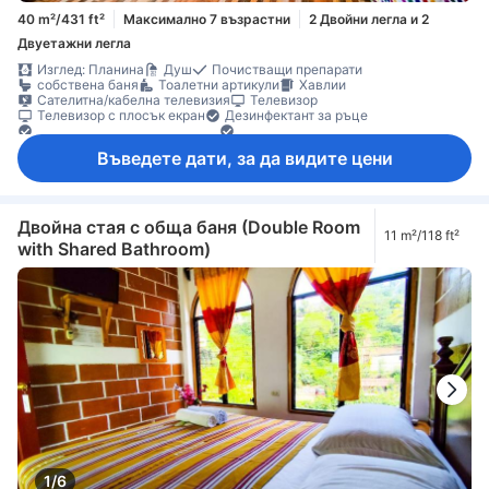
40 m²/431 ft²
Максимално 7 възрастни
2 Двойни легла и 2
Двуетажни легла
Изглед: Планина
Душ
Почистващи препарати
собствена баня
Тоалетни артикули
Хавлии
Сателитна/кабелна телевизия
Телевизор
Телевизор с плосък екран
Дезинфектант за ръце
Ел. контакт близо до леглото
Елементи за удобство при сън
Климатик
Спално бельо
Събуждане
Балкон/тераса
Бюро
Въведете дати, за да видите цени
Градински мебели
Диван
Кофи за боклук
Кът за сядане
Под с плочки/мрамор
Прозорец
Индивидуална климатизация
Функция за защита/сигурност
Двойна стая с обща баня (Double Room
11 m²/118 ft²
with Shared Bathroom)
1/6