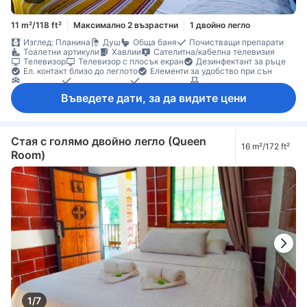
11 m²/118 ft²
Максимално 2 възрастни
1 двойно легло
Изглед: Планина
Душ
Обща баня
Почистващи препарати
Тоалетни артикули
Хавлии
Сателитна/кабелна телевизия
Телевизор
Телевизор с плосък екран
Дезинфектант за ръце
Ел. контакт близо до леглото
Елементи за удобство при сън
Климатик
Спално бельо
Събуждане
Балкон/тераса
Градински мебели
Кофи за боклук
Кът за сядане
Въведете дати, за да видите цени
Под с плочки/мрамор
Индивидуална климатизация
Функция за защита/сигурност
Стая с голямо двойно легло (Queen
16 m²/172 ft²
Room)
1/7