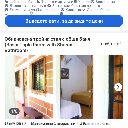
собствена баня
Тоалетни артикули
Хавлии
Вентилатор
Дезинфектант за ръце
Ел. контакт близо до леглото
Елементи за удобство при сън
Климатик
Спално бельо
Събуждане
Балкон/тераса
Градински мебели
Кофи за боклук
Под с плочки/мрамор
Въведете дати, за да видите цени
Индивидуална климатизация
Функция за защита/сигурност
Обикновена тройна стая с обща баня
(Basic Triple Room with Shared
12 m²/129 ft²
Bathroom)
1/8
12 m²/129 ft²
Максимално 3 възрастни
3 Единични легла