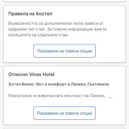
допълнителна информация.
Правила на Хостел
Възможността за допълнителни легла зависи от
избрания тип стая. За повече информация вижте
капацитета на отделните стаи.
При резервиране на повече от 5 стаи е възможно да се
прилагат различни условия и допълнителни плащания.
Показване на повече опции
Относно Vinas Hotel
Хотел Винас: Уют и комфорт в Ланкин, Гватемала
Разположен в живописната местност на Ланкин,
Гватемала, Хотел Винас предлага уникално
преживяване за всички свои гости. Със своето
стратегическо местоположение, хотелът е идеален за
Показване на повече опции
тези, които искат да се насладят на красотата на
природата и да изследват местните забележителности.