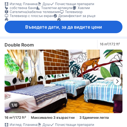
Изглед: Планина
Душ
Почистващи препарати
собствена баня
Тоалетни артикули
Хавлии
Сателитна/кабелна телевизия
Телевизор
Телевизор с плосък екран
Дезинфектант за ръце
Ел. контакт близо до леглото
Елементи за удобство при сън
Климатик
Спално бельо
Събуждане
Балкон/тераса
Въведете дати, за да видите цени
Градински мебели
Кофи за боклук
Под с плочки/мрамор
Прозорец
Индивидуална климатизация
Функция за защита/сигурност
Double Room
16 m²/172 ft²
1/6
16 m²/172 ft²
Максимално 3 възрастни
3 Единични легла
Изглед: Планина
Душ
Почистващи препарати