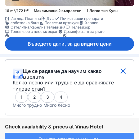
16 m²/172 ft²
Максимално 2 възрастни
1 Легло тип Куин
Изглед: Планина
Душ
Почистващи препарати
собствена баня
Тоалетни артикули
Хавлии
Сателитна/кабелна телевизия
Телевизор
Телевизор с плосък екран
Дезинфектант за ръце
Ел. контакт близо до леглото
Елементи за удобство при сън
Климатик
Спално бельо
Събуждане
Балкон/тераса
Въведете дати, за да видите цени
Градински мебели
Кофи за боклук
Под с плочки/мрамор
Индивидуална климатизация
Функция за защита/сигурност
Ще се радваме да научим какво
мислите
Колко лесно или трудно е да сравнявате
типове стаи?
1
2
3
4
Много трудно
Много лесно
Check availability & prices at Vinas Hotel