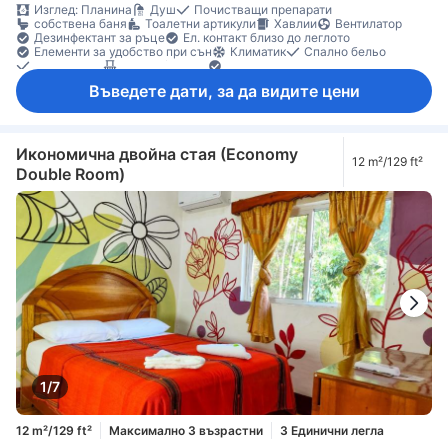
Изглед: Планина
Душ
Почистващи препарати
собствена баня
Тоалетни артикули
Хавлии
Вентилатор
Дезинфектант за ръце
Ел. контакт близо до леглото
Елементи за удобство при сън
Климатик
Спално бельо
Събуждане
Балкон/тераса
Градински мебели
Кофи за боклук
Под с плочки/мрамор
Въведете дати, за да видите цени
Индивидуална климатизация
Функция за защита/сигурност
Икономична двойна стая (Economy
12 m²/129 ft²
Double Room)
1/7
12 m²/129 ft²
Максимално 3 възрастни
3 Единични легла