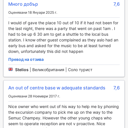
Много добър
7,6
Допълнително, хотелът разполага с красив градински
комплекс, който предлага спокойствие и уют в сърцето
Оценявани 18 Януари 2025 г.
на природата. Тук можете да се разходите сред
зеленина, да се насладите на свежия въздух и да се
I would of gave the place 10 out of 10 if it had not been for
потопите в спокойствието на околната среда. Градината
the last night, there was a party that went on past 1am . I
е идеална за отпускащи следобеди, където можете да
had to be up 6 30 am to get a shuttle to the local bus
четете книга на слънце или просто да се насладите на
station. I know other guest complained as they aslo had an
компанията на приятели и семейство. Всяко кътче от
early bus and asked for the music to be at least turned
градината е проектирано така, че да предостави
down, unfortunately this did not happen
уникално преживяване, което допълва вашия престой в
Превод на отзива
хотел Винас.
Stelios
|
Великобритания | Соло турист
Спортни съоръжения в хотел Винас
Хотел Винас в Ланкин, Гватемала, предлага невероятни
An out of centre base w adequate standards
7,6
спортни съоръжения, които ще задоволят всякакви
любители на активния начин на живот. На
Оценявани 28 Ноември 2017 г.
разположение на гостите е откритият басейн, където
Nice owner who went out of his way to help me by phoning
можете да се освежите след дълъг ден на
the excursion company to pick me up on the way to the
приключения. Басейнът е идеалното място за
Semuc Champey. However the other young chaps who
релаксация, а за тези, които искат да се насладят на
seem to operate reception are not v proactive. Nice
напитка, има и бар до басейна, предлагащ