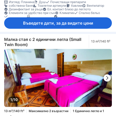
Изглед: Планина
Душ
Почистващи препарати
собствена баня
Тоалетни артикули
Хавлии
Вентилатор
Дезинфектант за ръце
Ел. контакт близо до леглото
Елементи за удобство при сън
Климатик
Спално бельо
Събуждане
Балкон/тераса
Градински мебели
Кофи за боклук
Под с плочки/мрамор
Прозорец
Въведете дати, за да видите цени
Индивидуална климатизация
Функция за защита/сигурност
Малка стая с 2 единични легла (Small
13 m²/140 ft²
Twin Room)
1/10
13 m²/140 ft²
Максимално 2 възрастни
1 Единично легло и 1