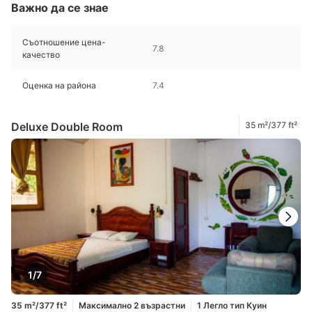
Важно да се знае
Съотношение цена-
7.8
качество
Оценка на района
7.4
Deluxe Double Room
35 m²/377 ft²
1/7
35 m²/377 ft²
Максимално 2 възрастни
1 Легло тип Куин