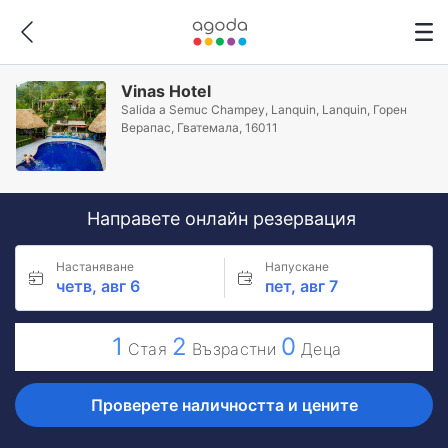
Vinas Hotel
Salida a Semuc Champey, Lanquin, Lanquin, Горен
Верапас, Гватемала, 16011
Направете онлайн резервация
Настаняване
Напускане
четв, авг 6
пет, авг 7
1
2
0
Стая
Възрастни
Деца
Проверете наличността и цените