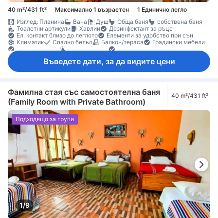
40 m²/431 ft²
Максимално 1 възрастен
1 Единично легло
Изглед: Планина
Вана
Душ
Обща баня
собствена баня
Тоалетни артикули
Хавлии
Дезинфектант за ръце
Ел. контакт близо до леглото
Елементи за удобство при сън
Климатик
Спално бельо
Балкон/тераса
Градински мебели
Кофи за боклук
Кът за сядане
Под с плочки/мрамор
Индивидуална климатизация
Въведете дати, за да видите цени
Фамилна стая със самостоятелна баня
40 m²/431 ft²
(Family Room with Private Bathroom)
Подходящо за групи
1/9