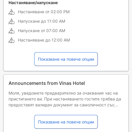
Настаняване/напускане
Настаняване от
02:00 PM
Напускане до
11:00 AM
Напускане от
07:00 AM
Настаняване до
12:00 AM
Показване на повече опции
Announcements from Vinas Hotel
Моля, уведомете предварително за очаквания час на
пристигането ви. При настаняването гостите трябва да
предоставят валиден документ за самоличност със
снимка и кредитна карта. Необходимо е плащане
посредством банков трансфер преди пристигане.
Показване на повече опции
Мястото за настаняване ще се свърже с вас, след като
направите резервация, за да ви предостави