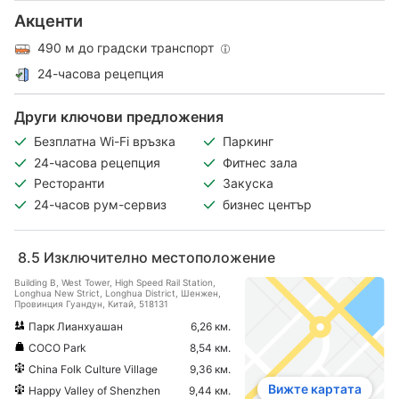
Акценти
490 м до градски транспорт
24-часова рецепция
Други ключови предложения
Безплатна Wi-Fi връзка
Паркинг
24-часова рецепция
Фитнес зала
Ресторанти
Закуска
24-часов рум-сервиз
бизнес център
8.5
Изключително местоположение
Building B, West Tower, High Speed Rail Station,
Longhua New Strict, Longhua District, Шeнжeн,
Провинция Гуандун, Китай, 518131
Парк Лианхуашан
6,26 км.
COCO Park
8,54 км.
China Folk Culture Village
9,36 км.
Вижте картата
Happy Valley of Shenzhen
9,44 км.