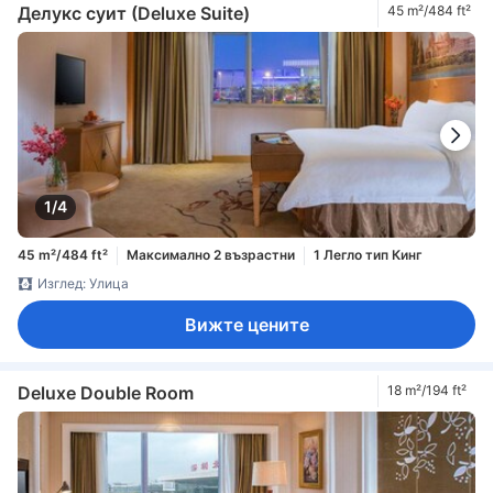
Делукс суит (Deluxe Suite)
45 m²/484 ft²
1/4
45 m²/484 ft²
Максимално 2 възрастни
1 Легло тип Кинг
Изглед: Улица
Вижте цените
Deluxe Double Room
18 m²/194 ft²