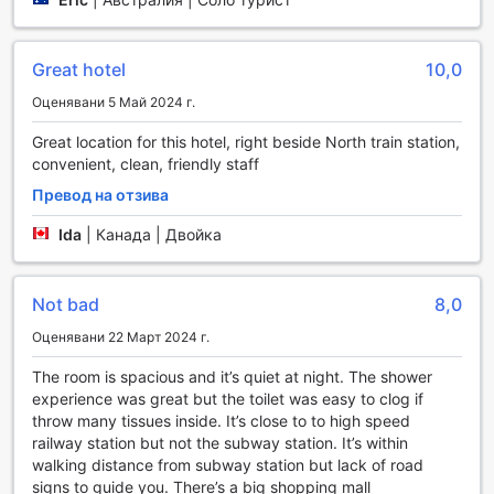
Vienna International Hotel Shenzhen North Station Branch
предлага разнообразие от удобства, които гарантират
Great hotel
10,0
комфорт и удобство за всички гости. С 24-часовата
Оценявани 5 Май 2024 г.
услуга за рум-сървиз, можете да се насладите на
любимите си ястия и напитки директно в стаята си,
Great location for this hotel, right beside North train station,
независимо от времето на деня. За тези, които пътуват
convenient, clean, friendly staff
по работа или просто искат да се отпуснат, хотелът
предлага и пране и химическо чистене, така че
Превод на отзива
всичките ви нужди за облекло да бъдат удовлетворени
Ida
|
Канада | Двойка
без излишно напрежение.
Безопасността на вашите ценности е приоритет и
затова в хотела са налични сейфове за ценности, които
Not bad
8,0
осигуряват допълнителен слой защита. Персоналът на
рецепцията е готов да ви помогне с всякакви
Оценявани 22 Март 2024 г.
запитвания и нужди, благодарение на услугите на
консиерж, който може да организира транспорт или да
The room is spacious and it’s quiet at night. The shower
предостави информация за местни атракции.
experience was great but the toilet was easy to clog if
Безплатен Wi-Fi в обществените зони ви позволява да
throw many tissues inside. It’s close to to high speed
останете свързани с близките си или да работите по
railway station but not the subway station. It’s within
важни проекти, докато се наслаждавате на удобствата
walking distance from subway station but lack of road
на хотела. За пушачите е предвидена специално
signs to guide you. There’s a big shopping mall