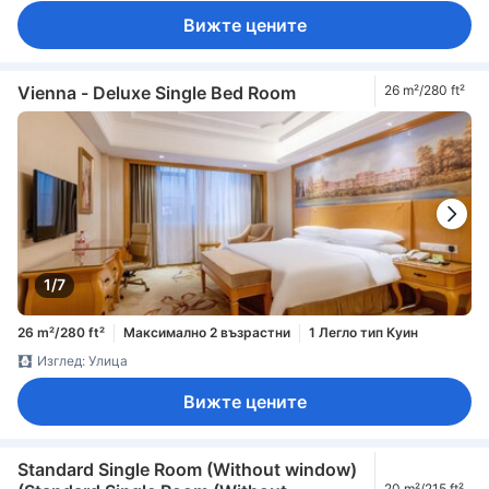
Вижте цените
Vienna - Deluxe Single Bed Room
26 m²/280 ft²
1/7
26 m²/280 ft²
Максимално 2 възрастни
1 Легло тип Куин
Изглед: Улица
Вижте цените
Standard Single Room (Without window)
20 m²/215 ft²