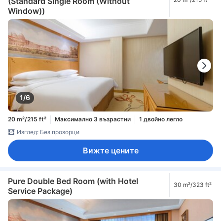
(Standard Single Room (Without
Window))
1/6
20 m²/215 ft²
Максимално 3 възрастни
1 двойно легло
Изглед: Без прозорци
Вижте цените
Pure Double Bed Room (with Hotel
30 m²/323 ft²
Service Package)