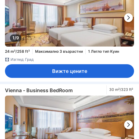
1/9
24 m²/258 ft²
Максимално 3 възрастни
1 Легло тип Куин
Изглед: Град
Вижте цените
Vienna - Business BedRoom
30 m²/323 ft²