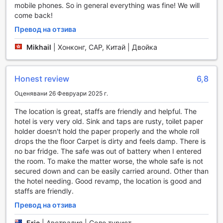
предлага на своите гости изключителни спортни
mobile phones. So in general everything was fine! We will
съоръжения, които да задоволят нуждите на всеки
come back!
любител на активния начин на живот. Фитнес центърът
Превод на отзива
на хотела е модерно оборудван и предлага
разнообразие от уреди за тренировки, включително
Mikhail
|
Хонконг, САР, Китай | Двойка
кардио машини, тежести и функционални зони.
Независимо дали сте начинаещ или опитен атлет, тук
ще намерите всичко необходимо, за да поддържате
Honest review
6,8
форма и да се чувствате добре по време на престоя си.
Просторната и светла зала за фитнес е проектирана с
Оценявани 26 Февруари 2025 г.
внимание към детайла, предлагаща уютна атмосфера,
The location is great, staffs are friendly and helpful. The
в която можете да се съсредоточите върху
hotel is very very old. Sink and taps are rusty, toilet paper
тренировките си. Гостите могат да се насладят на
holder doesn't hold the paper properly and the whole roll
индивидуални и групови тренировки, които са идеални
drops the the floor Carpet is dirty and feels damp. There is
за всички, които искат да подобрят своето
no bar fridge. The safe was out of battery when I entered
благосъстояние и физическа форма. Съоръженията на
the room. To make the matter worse, the whole safe is not
Vienna International Hotel Shenzhen North Station Branch
secured down and can be easily carried around. Other than
са перфектното място за активен отдих и поддържане
the hotel needing. Good revamp, the location is good and
на здравословен начин на живот, докато се
staffs are friendly.
наслаждавате на комфорта и удобствата на хотела.
Превод на отзива
Удобства за комфорт и удобство в Vienna International
Hotel Shenzhen North Station Branch
Eric
|
Австралия | Соло турист