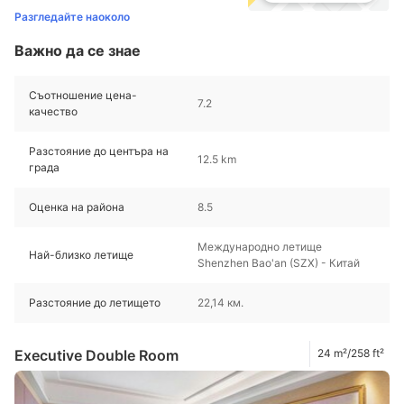
Разгледайте наоколо
Важно да се знае
Съотношение цена-
7.2
качество
Разстояние до центъра на
12.5 km
града
Оценка на района
8.5
Международно летище
Най-близко летище
Shenzhen Bao'an (SZX) - Китай
Разстояние до летището
22,14 км.
Executive Double Room
24 m²/258 ft²