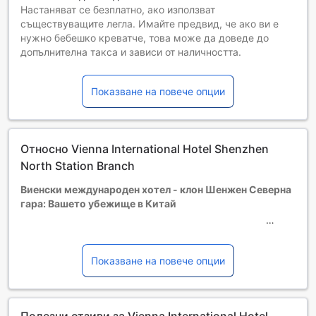
Настаняват се безплатно, ако използват
съществуващите легла. Имайте предвид, че ако ви е
нужно бебешко креватче, това може да доведе до
допълнителна такса и зависи от наличността.
Деца от 1 до 1
Безплатен престой, ако се използват наличните легла.
Показване на повече опции
Гостите, навършили {0} години, се считат за възрастни
Възможността за допълнителни легла зависи от
избрания тип стая. За повече информация вижте
капацитета на отделните стаи.
Относно Vienna International Hotel Shenzhen
При резервиране на повече от 5 стаи е възможно да се
прилагат различни условия и допълнителни плащания.
North Station Branch
Виенски международен хотел - клон Шенжен Северна
гара: Вашето убежище в Китай
Разположен на само 12.5 километра от централната
част на Шенжен, Виенският международен хотел - клон
Показване на повече опции
Шенжен Северна гара предлага на своите гости
идеалното място за отдих и работа. С построяването си
през 2013 година, хотелът разполага с модерни
Полезни отзиви за Vienna International Hotel