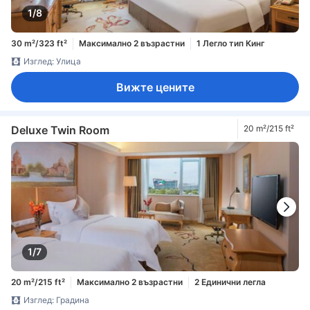
1/8
30 m²/323 ft²
Максимално 2 възрастни
1 Легло тип Кинг
Изглед: Улица
Вижте цените
Deluxe Twin Room
20 m²/215 ft²
1/7
20 m²/215 ft²
Максимално 2 възрастни
2 Единични легла
Изглед: Градина