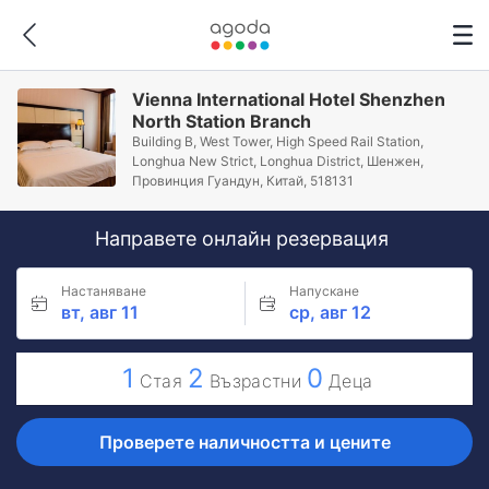
Vienna International Hotel Shenzhen
North Station Branch
Building B, West Tower, High Speed Rail Station,
Longhua New Strict, Longhua District, Шeнжeн,
Провинция Гуандун, Китай, 518131
Направете онлайн резервация
Настаняване
Напускане
вт, авг 11
ср, авг 12
1
2
0
Стая
Възрастни
Деца
Проверете наличността и цените