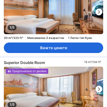
1/5
30 m²/323 ft²
Максимално 3 възрастни
1 Легло тип Куин
Вижте цените
Superior Double Room
18 m²/194 ft²
Предпочитано от двойки
1/5