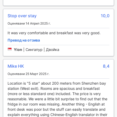
предоставя разнообразие от развлекателни
съоръжения, които задоволяват нуждите на всеки. В
хотелския комплекс можете да намерите множество
Stop over stay
10,0
магазини, които предлагат всичко необходимо, от
Оценявани 14 Април 2025 г.
местни сувенири до модни аксесоари. Тези търговски
пространства не само че добавят удобство, но и
It was very comfortable and breakfast was very good.
създават атмосфера на забавление и открития, където
можете да се насладите на шопинг с приятели или
Превод на отзива
семейство.
Yion
|
Сингапур | Двойка
В допълнение към магазините, хотелът предлага и
уютни зони за отдих, където можете да се отпуснете
след дълъг ден на пазаруване. Създайте незабравими
Mike HK
8,4
спомени, докато се наслаждавате на удобствата, които
Vienna International Hotel Shenzhen North Station Branch
Оценявани 25 Март 2025 г.
предлага, и се потопете в местната култура чрез
уникалните продукти, които ще откриете в техните
Location is "5 star" about 200 meters from Shenzhen bay
магазини.
station (West exit). Rooms are spacious and breakfast
(more or less standard one) included. The price is very
Спортни съоръжения във Vienna International Hotel
reasonable. We were a little bit surprise to find out that the
Shenzhen North Station Branch
fridge in our room was missing. Another thing - English at
front desk was poor but the stuff can easily translate and
Vienna International Hotel Shenzhen North Station Branch
explain everything using Chinese-English translator in their