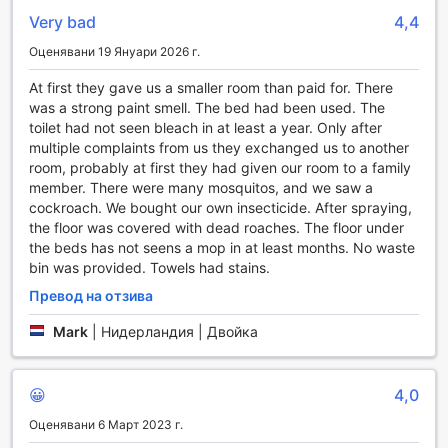
ароматерапия, в нашия хотел ще намерите идеалното
Very bad
4,4
решение за отпускане след дългия ден на разглеждане
на забележителности в Себу.
Оценявани 19 Януари 2026 г.
Нашите удобни и уютни масажни стаи предлагат
атмосфера на уединение и спокойствие, което
At first they gave us a smaller room than paid for. There
допринася за вашето пълноценна релаксация. С
was a strong paint smell. The bed had been used. The
уникалните си техники и индивидуален подход, нашите
toilet had not seen bleach in at least a year. Only after
терапевти ще ви помогнат да се освободите от стреса и
multiple complaints from us they exchanged us to another
напрежението, оставяйки ви освежени и заредени с
room, probably at first they had given our room to a family
енергия. USDA Dormitory-Hotel е вашето убежище за
member. There were many mosquitos, and we saw a
релаксация, където можете да се насладите на масаж,
cockroach. We bought our own insecticide. After spraying,
който не само облекчава физическите болки, но и
the floor was covered with dead roaches. The floor under
подмладява ума и духа.
the beds has not seens a mop in at least months. No waste
bin was provided. Towels had stains.
Спортни съоръжения в USDA Dormitory-Hotel
Превод на отзива
USDA Dormitory-Hotel в Себу предлага на своите гости
Mark
|
Нидерландия | Двойка
изключителни спортни съоръжения, които ще задоволят
нуждите на всеки любител на активния начин на живот.
Фитнес центърът на хотела е оборудван с модерни
😀
4,0
уреди за тренировка, включително кардио машини,
свободни тежести и различни фитнес аксесоари. Тук
Оценявани 6 Март 2023 г.
можете да се насладите на интензивни тренировки, да