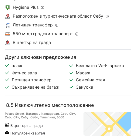
Hygiene Plus
Разположен в туристическата област Себу
Летищен трансфер
550 м до градски транспорт
В център на града
Други ключови предложения
плаж
Безплатна Wi-Fi връзка
Фитнес зала
Масаж
Летищен трансфер
Семейна стая
Съхраняване на багаж
Закуска
8.5
Изключително местоположение
Pelaez Street, Barangay Kamagayan, Cebu City,
Cebu City, Себу, Себу, Филипини, 6000
В център на града
Популярен квартал