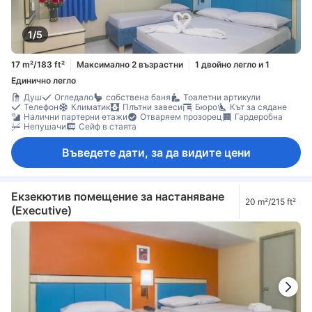
1/5
17 m²/183 ft²
Максимално 2 възрастни
1 двойно легло и 1
Единично легло
Душ
Огледало
собствена баня
Тоалетни артикули
Телефон
Климатик
Плътни завеси
Бюро
Кът за сядане
Налични партерни етажи
Отваряем прозорец
Гардеробна
Непушачи
Сейф в стаята
Въведете дати, за да видите цени
Екзекютив помещение за настаняване
20 m²/215 ft²
(Executive)