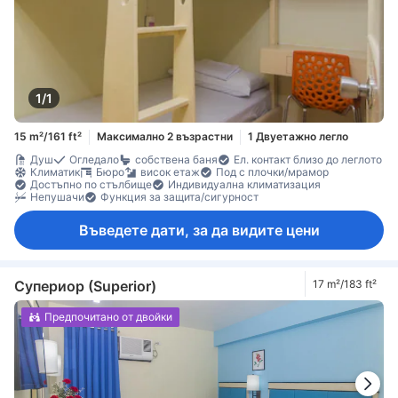
1/1
15 m²/161 ft²
Максимално 2 възрастни
1 Двуетажно легло
Душ
Огледало
собствена баня
Ел. контакт близо до леглото
Климатик
Бюро
висок етаж
Под с плочки/мрамор
Достъпно по стълбище
Индивидуална климатизация
Непушачи
Функция за защита/сигурност
Въведете дати, за да видите цени
Супериор (Superior)
17 m²/183 ft²
Предпочитано от двойки