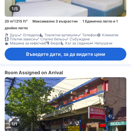
1/5
20 m²/215 ft²
Максимално 3 възрастни
1 Единично легло и 1
двойно легло
Душ
Огледало
Тоалетни артикули
Телефон
Климатик
Плътни завеси
Спално бельо
Събуждане
Машина за кафе/чай
Бюро
Кът за сядане
Непушачи
Въведете дати, за да видите цени
Room Assigned on Arrival
1/1