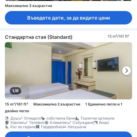
Максимално 3 възрастни
Въведете дати, за да видите цени
Стандартна стая (Standard)
15 m²/161 ft²
1/6
15 m²/161 ft²
Максимално 2 възрастни
1 Единично легло и 1
двойно легло
Душ
Огледало
собствена баня
Тоалетни артикули
Хавлии
Телефон
Климатик
Събуждане
Бюро
Кът за сядане
Гардеробна
Непушачи