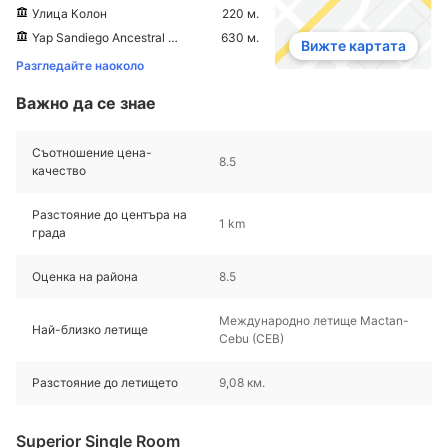
Улица Колон
220 м.
Yap Sandiego Ancestral House
630 м.
Вижте картата
Разгледайте наоколо
Важно да се знае
Съотношение цена-
8.5
качество
Разстояние до центъра на
1 km
града
Оценка на района
8.5
Международно летище Mactan-
Най-близко летище
Cebu (CEB)
Разстояние до летището
9,08 км.
Superior Single Room