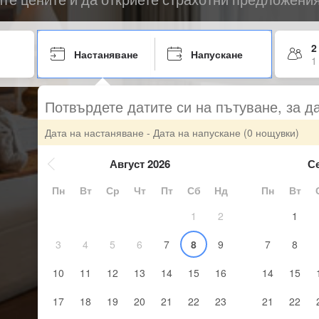
2
Настаняване
Напускане
1
Потвърдете датите си на пътуване, за д
Дата на настаняване - Дата на напускане
(0 нощувки)
Август 2026
С
Пн
Вт
Ср
Чт
Пт
Сб
Нд
Пн
Вт
1
2
1
3
4
5
6
7
8
9
7
8
10
11
12
13
14
15
16
14
15
17
18
19
20
21
22
23
21
22