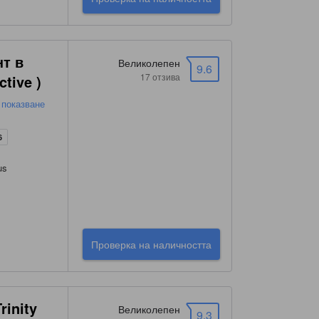
нт в
Великолепен
9.6
17 отзива
ctive )
 показване
6
us
Проверка на наличността
rinity
Великолепен
9.3