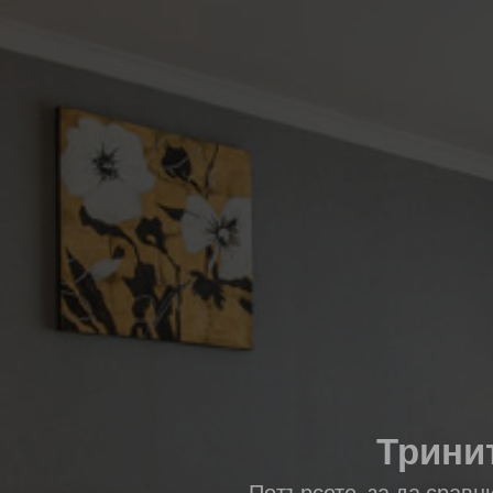
Тринит
Потърсете, за да сравн