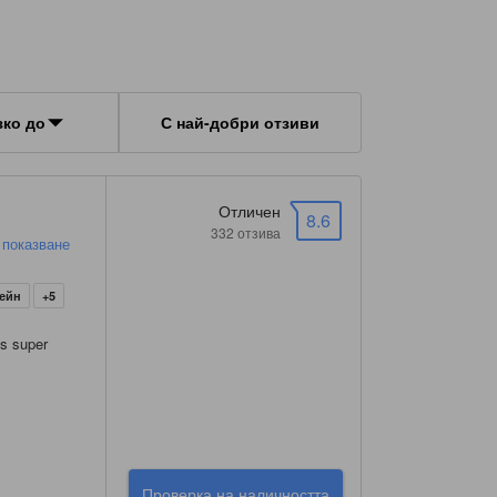
зко до
С най-добри отзиви
Отличен
8.6
332 отзива
 показване
сейн
+5
as super
Проверка на наличността