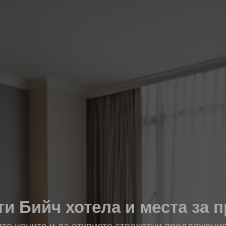
и Бийч хотела и места за 
ите цените и да откриете страхотни предложени