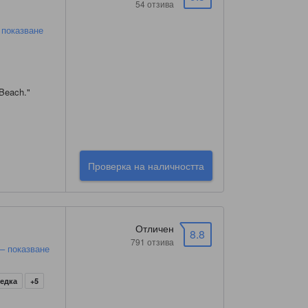
54 отзива
 показване
 Beach.
"
Проверка на наличността
Отличен
8.8
791 отзива
 – показване
ледка
+5