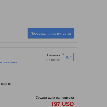
"
Проверка на наличността
Отличен
8.7
175 отзива
 – показване
 stay at
"
Средна цена на нощувка
197 USD