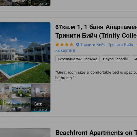
всички
67кв.м 1, 1 баня Апартаме
Тринити Бийч (Trinity Colle
Тринити Бийч, Тринити Бийч –
на картата
Безплатна Wi-Fi връзка
Плувен басейн
+
"
Great room size & comfortable bed & spacio
bathroom.
"
Виж
всички
Beachfront Apartments on T