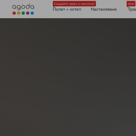
Създайте пакет и спестете!
Нов!
Полет + хотел
Настаняване
Тра