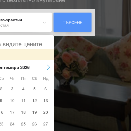
 възрастни
ТЪРСЕНЕ
 стая
а видите цените
ептември 2026
Ср
Чт
Пт
Сб
Нд
2
3
4
5
6
9
10
11
12
13
16
17
18
19
20
23
24
25
26
27