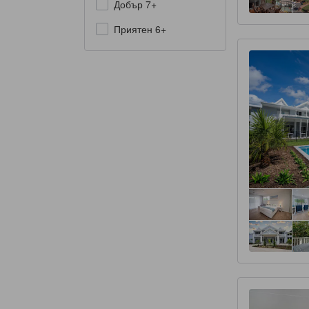
Добър 7+
Приятен 6+