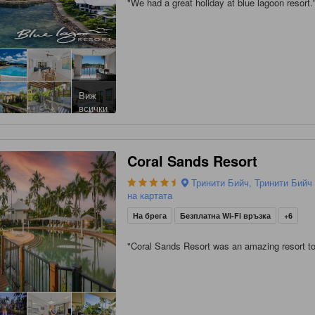
"
We had a great holiday at blue lagoon resort.
Виж
всички
Coral Sands Resort
Тринити Бийч, Тринити Бийч
на картата
На брега
Безплатна Wi-Fi връзка
+6
"
Coral Sands Resort was an amazing resort to