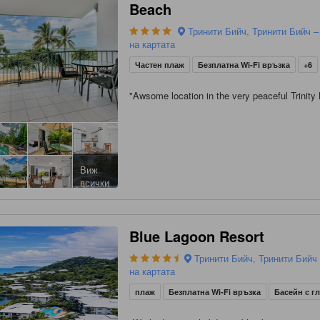
Beach
Тринити Бийч, Тринити Бийч –
на картата
Частен плаж
Безплатна Wi-Fi връзка
+6
"
Awsome location in the very peaceful Trinity
Виж
всички
Blue Lagoon Resort
Тринити Бийч, Тринити Бийч
на картата
плаж
Безплатна Wi-Fi връзка
Басейн с г