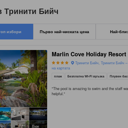
в Тринити Бийч
топ избори
Първо най-ниската цена
Най-бли
Marlin Cove Holiday Resort
Тринити Бийч, Тринити Бийч –
на картата
плаж
Безплатна Wi-Fi връзка
Плувен ба
"
The pool is amazing to swim and the staff w
helpful.
"
Виж