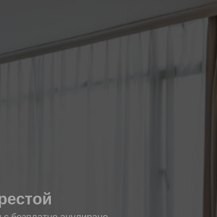
престой
я с безплатно анулиране