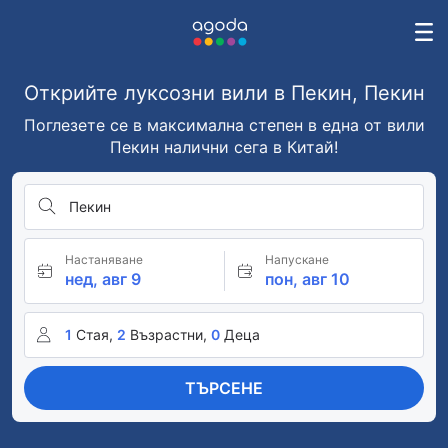
Открийте луксозни вили в Пекин, Пекин
Поглезете се в максимална степен в една от вили
Пекин налични сега в Китай!
Пекин
Настаняване
Напускане
нед, авг 9
пон, авг 10
1
Стая,
2
Възрастни,
0
Деца
ТЪРСЕНЕ