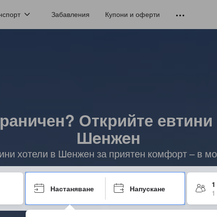
нспорт
Забавления
Купони и оферти
раничен? Открийте евтини
Шeнжeн
тини хотели в Шeнжeн за приятен комфорт – в мо
1
Настаняване
Напускане
1