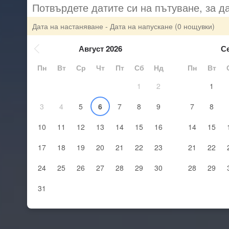
Потвърдете датите си на пътуване, за д
Дата на настаняване - Дата на напускане
(0 нощувки)
Август 2026
С
Пн
Вт
Ср
Чт
Пт
Сб
Нд
Пн
Вт
1
2
1
3
4
5
6
7
8
9
7
8
10
11
12
13
14
15
16
14
15
17
18
19
20
21
22
23
21
22
24
25
26
27
28
29
30
28
29
31