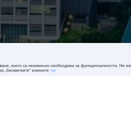
дяване, които са неизменно необходими за функционалността. Не и
за „бисквитките“ кликнете
тук
ндун Хотели
>
Шeнжeн евтини хотели
и уикенд?