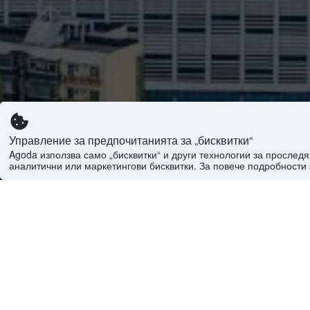
Управление за предпочитанията за „бисквитки“
Agoda използва само „бисквитки“ и други технологии за просле
аналитични или маркетингови бисквитки. За повече подробности 
Начало
>
Свят
>
Китай Хотели
>
Провинция Гуа
Често задавани въпроси
Каква е средната цена за хотел в Шeнжeн?
Каква е средната цена за хотел в Шeнжeн тоз