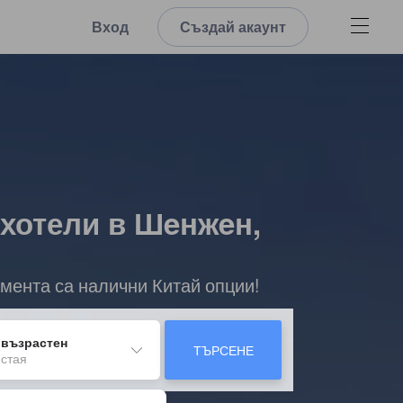
Вход
Създай акаунт
 хотели в Шeнжeн,
мента са налични Китай опции!
 възрастен
ТЪРСЕНЕ
 стая