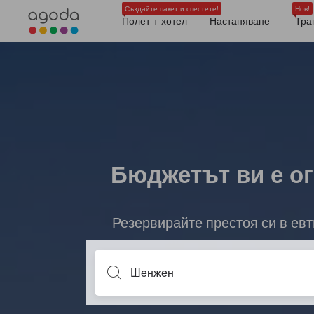
Създайте пакет и спестете!
Нов!
Полет + хотел
Настаняване
Тра
Бюджетът ви е ог
Резервирайте престоя си в ев