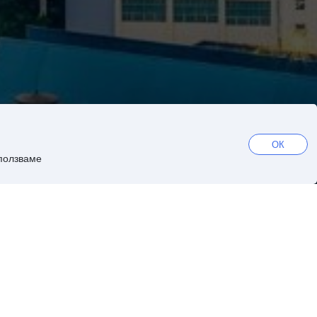
ОК
зползваме