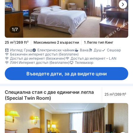
1/7
25 m²/269 ft²
Максимално 2 възрастни
1 Легло тип Кинг
Изглед: Град
Електрически чайник
Вана
Душ
Сешоар
Безжичен интернет достъп (безплатен)
Достъп до интернет (безжичен)
Достъп до интернет – LAN
ЛАН Интернет достъп (безплатен)
Телевизор
Въведете дати, за да видите цени
Специална стая с две единични легла
25 m²/269 ft²
(Special Twin Room)