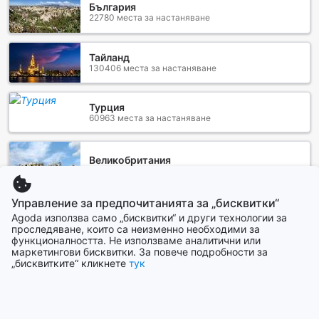
България
а завесите за затъмняване гарантират спокоен сън.
22780 места за настаняване
Всички тези удобства правят престоя в Хотел XXI век не
само комфортен, но и незабравим.
Тайланд
130406 места за настаняване
Вкусът на света в The Twenty First Century Hotel
В The Twenty First Century Hotel в Пекин, храната е не
Турция
само необходимост, а истинско изкуство. Хотелът
60963 места за настаняване
предлага уютно кафе, където можете да се насладите
на ароматно кафе и свежи сладкиши, идеални за
сутрешно вдъхновение или следобедна почивка. Със
Великобритания
стилна обстановка и приветлив персонал, това е
268961 места за настаняване
перфектното място за неформални срещи или просто
за момент на уединение с любимата ви книга.
Управление за предпочитанията за „бисквитки“
Ресторантът на хотела е истинска гастрономическа
Германия
Agoda използва само „бисквитки“ и други технологии за
дестинация, предлагаща разнообразие от ястия,
260583 места за настаняване
проследяване, които са неизменно необходими за
вдъхновени от местната и международна кухня.
функционалността. Не използваме аналитични или
маркетингови бисквитки. За повече подробности за
Гостите могат да се насладят на храна, приготвена от
„бисквитките“ кликнете
тук
Покажи повече
опитни готвачи, които използват само най-свежите
съставки. За тези, които следват специфични диетични
Виж всички
изисквания, хотелът предлага халал и кошерни опции,
осигурявайки вкусни ястия, които отговарят на вашите