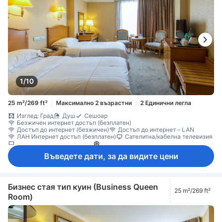
1/10
25 m²/269 ft²
Максимално 2 възрастни
2 Единични легла
Изглед: Град
Душ
Сешоар
Безжичен интернет достъп (безплатен)
Достъп до интернет (безжичен)
Достъп до интернет – LAN
ЛАН Интернет достъп (безплатен)
Сателитна/кабелна телевизия
Телевизор с плосък екран
Климатик
Въведете дати, за да видите цени
Бизнес стая тип куин (Business Queen
25 m²/269 ft²
Room)