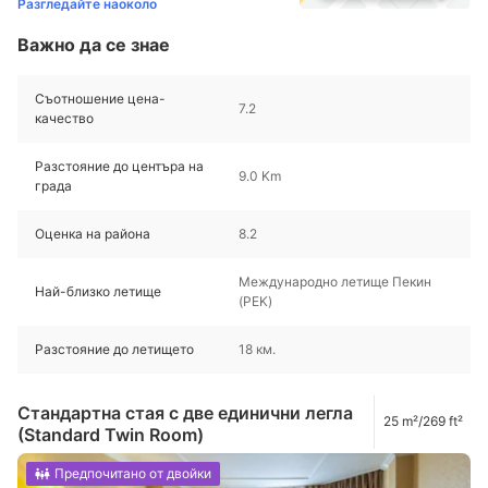
Разгледайте наоколо
Важно да се знае
Съотношение цена-
7.2
качество
Разстояние до центъра на
9.0 Km
града
Оценка на района
8.2
Международно летище Пекин
Най-близко летище
(PEK)
Разстояние до летището
18 км.
Стандартна стая с две единични легла
25 m²/269 ft²
(Standard Twin Room)
Предпочитано от двойки