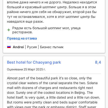
Удобства за комфорт и удобство в The Twenty First
вполне даже ничего и не дорого. Недалеко находится
Century Hotel
большой и красивый шоппинг центр. Больше я в этом
районе ничего для себя не обнаружил, второй раз бы
В The Twenty First Century Hotel в Пекин ще откриете
тут не останавливался, хотя в этот шоппинг центр бы
разнообразие от удобства, които ще направят престоя
наведался еще разок.
ви изключително комфортен и безпроблемен. Хотелът
Рядом есть большой шоппинг мол, улица
предлага пране на дрехи, което е идеално за гости,
ресторанов.
които планират дълъг престой или просто искат да се
Превод на отзива
насладят на свежи и чисти дрехи по всяко време.
Освен това, услугата за рум-сървиз е на
Andrei
|
Русия | Бизнес пътник
разположение, за да можете да се насладите на вкусна
храна и напитки, без да напускате уюта на своята стая.
Безопасността на вашите ценности е приоритет в The
Best hotel for Chaoyang park
8,4
Twenty First Century Hotel, затова хотелът предлага
сейфове за съхранение на ценности. Персоналът на
Оценявани 25 Март 2025 г.
консиерж услугата е винаги на разположение, за да ви
помогне с всякакви запитвания и резервации, което ще
Almost part of the beautiful park it's so close, only the
направи вашето пътуване още по-приятно. Хотелът
crystal clear waters of the canal separate the two. Solana
предлага безплатен Wi-Fi в стаите и Wi-Fi в
mall with dozens of charges and restaurants right next
обществените зони, така че можете да останете
door. Surely one of the coolest locations in Beijing. The
свързани по всяко време. Допълнително, за удобство
hotel itself. Is very quiet, a little dated and a little run down.
на гостите, хотелът разполага с зона за пушачи и
But rooms were pretty clean and beds super comfortable
магазин за удобства, където можете да намерите
with views over the park or embassy district. Staff super