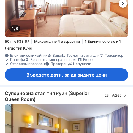
1/8
50 m²/538 ft²
Максимално 4 възрастни
1 Единично легло и 1
Легло тип Куин
Електрически чайник
Вана
Тоалетни артикули
Телевизор
Пантофи
Безплатна минерална вода
Бюро
Отваряем прозорец
Прозорец
Непушачи
Въведете дати, за да видите цени
Супериорна стая тип куин (Superior
25 m²/269 ft²
Queen Room)