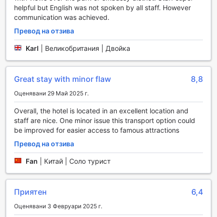
всичко необходимо по време на вашия престой.
helpful but English was not spoken by all staff. However
communication was achieved.
Транспортни удобства в Хотел Двадесет и Първи Век
Превод на отзива
Хотел Двадесет и Първи Век в Пекин предлага
Karl
|
Великобритания | Двойка
изключителни транспортни удобства, които гарантират
на гостите безпроблемно придвижване из града. Със
своите организирани обиколки, хотелът предоставя
Great stay with minor flaw
8,8
възможност на посетителите да се запознаят с най-
впечатляващите забележителности на Пекин, без да се
Оценявани 29 Май 2025 г.
налага да се тревожат за транспорт. Независимо дали
Overall, the hotel is located in an excellent location and
искате да разгледате историческите места или
staff are nice. One minor issue this transport option could
модерните атракции, хотелът е вашият идеален
be improved for easier access to famous attractions
партньор за незабравими преживявания.
Хотелът разполага и с паркинг, който е на
Превод на отзива
разположение за гостите, желаещи да използват
Fan
|
Китай | Соло турист
собствено превозно средство. Важно е да се отбележи,
че за паркинга се прилагат такси, но удобството на
наличието на паркинг в централна част на Пекин е
безценно. Със своите транспортни удобства, Хотел
Приятен
6,4
Двадесет и Първи Век наистина осигурява комфорт и
Оценявани 3 Февруари 2025 г.
лекота на придвижване, позволявайки на гостите да се