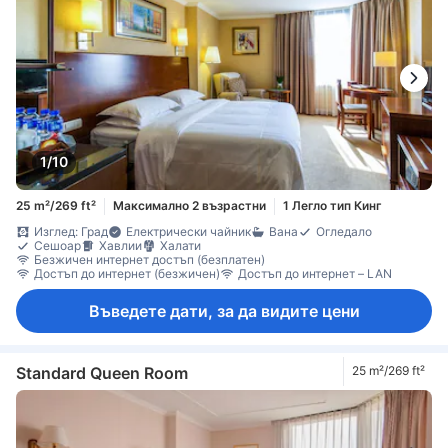
1/10
25 m²/269 ft²
Максимално 2 възрастни
1 Легло тип Кинг
Изглед: Град
Електрически чайник
Вана
Огледало
Сешоар
Хавлии
Халати
Безжичен интернет достъп (безплатен)
Достъп до интернет (безжичен)
Достъп до интернет – LAN
Въведете дати, за да видите цени
Standard Queen Room
25 m²/269 ft²