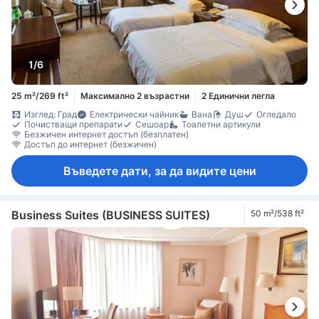
1/6
25 m²/269 ft²
Максимално 2 възрастни
2 Единични легла
Изглед: Град
Електрически чайник
Вана
Душ
Огледало
Почистващи препарати
Сешоар
Тоалетни артикули
Безжичен интернет достъп (безплатен)
Достъп до интернет (безжичен)
Въведете дати, за да видите цени
Business Suites (BUSINESS SUITES)
50 m²/538 ft²