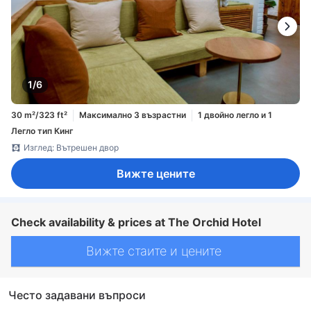
1/6
30 m²/323 ft²
Максимално 3 възрастни
1 двойно легло и 1
Легло тип Кинг
Изглед: Вътрешен двор
Вижте цените
Check availability & prices at The Orchid Hotel
Вижте стаите и цените
Често задавани въпроси