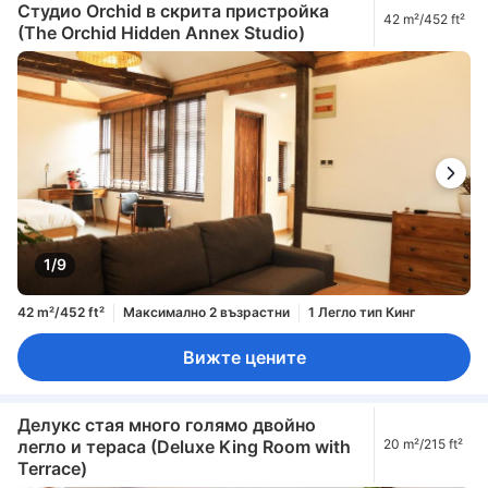
Студио Orchid в скрита пристройка
42 m²/452 ft²
(The Orchid Hidden Annex Studio)
1/9
42 m²/452 ft²
Максимално 2 възрастни
1 Легло тип Кинг
Вижте цените
Делукс стая много голямо двойно
легло и тераса (Deluxe King Room with
20 m²/215 ft²
Terrace)