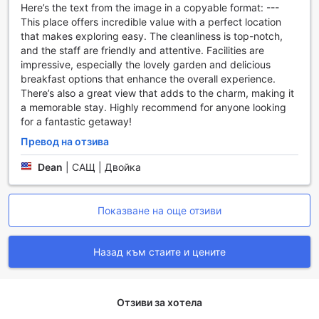
климатик, осигуряващ приятна температура през
Here’s the text from the image in a copyable format: ---
цялата година. Гостите могат да се насладят на
This place offers incredible value with a perfect location
удобството на мини бара, където ще намерят
that makes exploring easy. The cleanliness is top-notch,
освежаващи напитки и закуски. За любителите на
and the staff are friendly and attentive. Facilities are
развлеченията, стаите разполагат с телевизор и
impressive, especially the lovely garden and delicious
вградени филми, които правят всяка вечер
breakfast options that enhance the overall experience.
незабравима. В допълнение, за вашето удобство, всяка
There’s also a great view that adds to the charm, making it
стая предлага и сешоар, което е идеално за бързото
a memorable stay. Highly recommend for anyone looking
подготвяне преди важна среща или вечеря.
for a fantastic getaway!
Стаите разполагат с балкон или тераса, предоставяйки
Превод на отзива
невероятна гледка към околността, където можете да
се насладите на чаша кафе или чай, приготвени с
Dean
|
САЩ | Двойка
удобния кафе/чайник, наличен в стаята. Безплатната
бутилирана вода и тоалетните принадлежности добавят
допълнителен комфорт, а blackout завесите осигуряват
Показване на още отзиви
тишина и спокойствие за пълноценен сън. Луксозните
хавлии и спално бельо допълват усещането за лукс, а
отделната всекидневна предлага пространство за
Назад към стаите и цените
релаксация и забавление. Хотел Orchid е перфектното
място за вашия престой в Пекин, където всеки детайл
е внимателно обмислен, за да осигури максимален
комфорт и удоволствие.
Отзиви за хотела