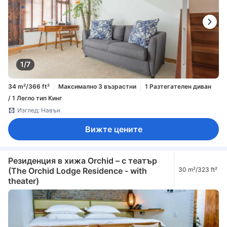
1/7
34 m²/366 ft²
Максимално 3 възрастни
1 Разтегателен диван
/ 1 Легло тип Кинг
Изглед: Навън
Вижте цените
Резиденция в хижа Orchid – с театър
(The Orchid Lodge Residence - with
30 m²/323 ft²
theater)