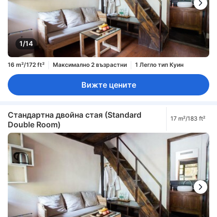
1/14
16 m²/172 ft²
Максимално 2 възрастни
1 Легло тип Куин
Вижте цените
Стандартна двойна стая (Standard
17 m²/183 ft²
Double Room)