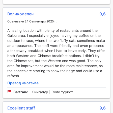
за пране, хотелът предлага услуги за пране и
химическо чистене, които ще се погрижат за вашето
облекло, оставяйки ви повече време за релаксация и
Великолепен
9,6
разглеждане на забележителностите на града.
Сигурността на вашите ценности е приоритет в The
Оценявани 24 Септември 2025 г.
Orchid Hotel, затова хотелът предлага сейфове за
съхранение на ценности. Освен това, консерж услугите
Amazing location with plenty of restaurants around the
са на разположение, за да ви помогнат с всякакви
Gulou area. I especially enjoyed having my coffee on the
запитвания и резервации, което прави престоя ви още
outdoor terrace, where the two fluffy cats sometimes make
по-удобен. Безплатният Wi-Fi в стаите и обществените
an appearance. The staff were friendly and even prepared
зони ви позволява да останете свързани с близките си
a takeaway breakfast when I had to leave early. They offer
или да планирате следващите си приключения, а
both Western and Chinese breakfast options. I didn’t try
ежедневното почистване на стаите гарантира, че
the Chinese set, but the Western one was good. The only
вашето пространство остава винаги свежо и приятно.
area for improvement would be the room maintenance, as
the spaces are starting to show their age and could use a
Транспортни удобства в The Orchid Hotel
refresh.
Превод на отзива
The Orchid Hotel в Пекин предлага разнообразие от
транспортни удобства, които гарантират на своите
Bertrand
|
Сингапур | Соло турист
гости безпроблемно пътуване и лесен достъп до
забележителностите на града. Хотелът предлага удобна
услуга за трансфер от и до летището, която е идеална
Excellent staff
9,6
за тези, които желаят да избегнат стреса от местния