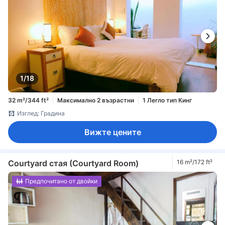
1/18
32 m²/344 ft²
Максимално 2 възрастни
1 Легло тип Кинг
Изглед: Градина
Вижте цените
Courtyard стая (Courtyard Room)
16 m²/172 ft²
Предпочитано от двойки