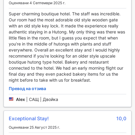
Оценявани 4 Септември 2025 г.
транспорт. Професионалният екип на хотела ще се
погрижи за вашето удобно и безопасно пътуване,
Super charming boutique hotel. The staff was incredible.
позволявайки ви да се насладите на всяка минута от
Our room had the most adorable old style wooden gate
престоя си в Пекин.
with an old style key lock. It made the experience really
Освен трансферите, The Orchid Hotel предлага и услуги
authentic staying in a Hutong. My only thing was there was
за наем на автомобили, което ви дава свободата да
little flies in the room, but I guess you expect that when
проучвате града и околностите в собствен ритъм. За
you’re in the middle of hutongs with plants and stuff
тези, които предпочитат да се доверят на местни
everywhere. Overall an excellent stay and I would highly
шофьори, хотелът предлага и таксиметрова услуга,
recommend if you’re looking for an older style upscale
която е бърза и удобна. За любителите на
boutique hutong type hotel. Bakery and restaurant
приключенията, The Orchid Hotel организира и
connected to the hotel. We had an early morning flight our
обиколки, които ви позволяват да откриете най-добрите
final day and they even packed bakery items for us the
забележителности на Пекин, а също така предлага и
night before to take with us for breakfast.
билетна услуга, за да осигури вашето място на важни
събития и атракции. С тези удобства, вашето пътуване
Превод на отзива
ще бъде не само приятно, но и безпроблемно.
Alex
|
САЩ | Двойка
Удобства в стаите на хотел Orchid
Exceptional Stay!
10,0
Хотел Orchid в Пекин предлага уникален комфорт и
стил в своите стаи, които са проектирани с внимание
Оценявани 25 Август 2025 г.
към детайла. Всеки апартамент е оборудван с