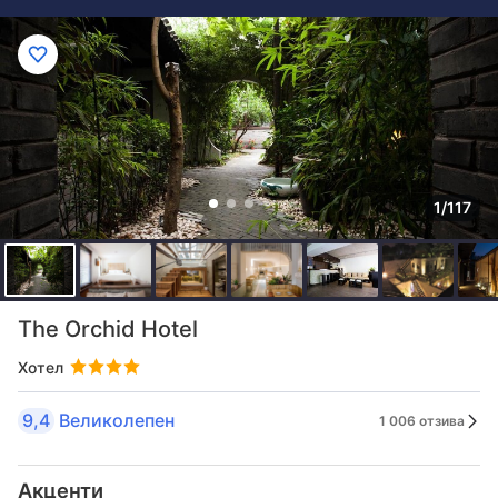
1/117
The Orchid Hotel
Хотел
9,4
Великолепен
1 006 отзива
Акценти