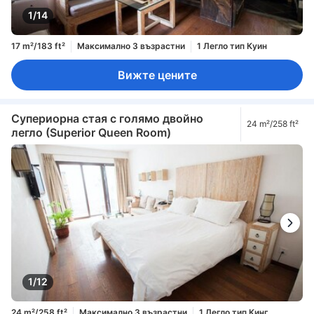
1/14
17 m²/183 ft²
Максимално 3 възрастни
1 Легло тип Куин
Вижте цените
Супериорна стая с голямо двойно
24 m²/258 ft²
легло (Superior Queen Room)
1/12
24 m²/258 ft²
Максимално 3 възрастни
1 Легло тип Кинг