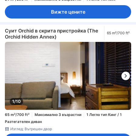
Вижте цените
Суит Orchid в скрита пристройка (The
65 m²/700 ft²
Orchid Hidden Annex)
1/10
65 m²/700 ft²
Максимално 3 възрастни
1 Легло тип Кинг / 1
Разтегателен диван
Изглед: Вътрешен двор