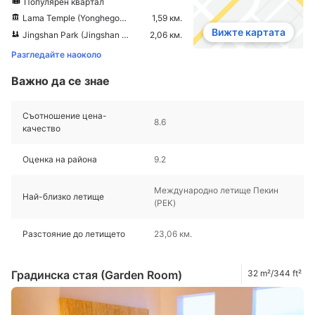
Популярен квартал
Lama Temple (Yonghegong)
1,59 км.
Вижте картата
Jingshan Park (Jingshan Gongyuan)
2,06 км.
Разгледайте наоколо
Важно да се знае
Съотношение цена-
8.6
качество
Оценка на района
9.2
Международно летище Пекин
Най-близко летище
(PEK)
Разстояние до летището
23,06 км.
Градинска стая (Garden Room)
32 m²/344 ft²