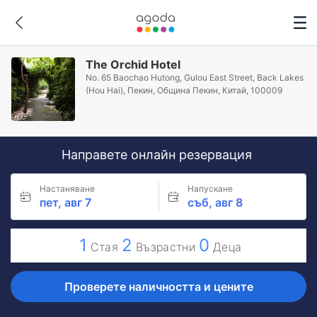
The Orchid Hotel
No. 65 Baochao Hutong, Gulou East Street, Back Lakes
(Hou Hai), Пекин, Община Пекин, Китай, 100009
Направете онлайн резервация
Настаняване
Напускане
пет, авг 7
съб, авг 8
1
2
0
Стая
Възрастни
Деца
Проверете наличността и цените