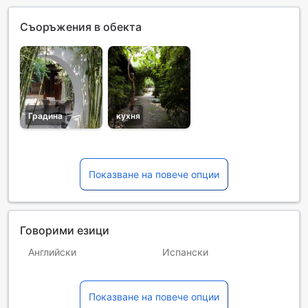
Съоръжения в обекта
Градина
кухня
Показване на повече опции
Говорими езици
Английски
Испански
Китайски (мандарин)
Руски
Показване на повече опции
Френски