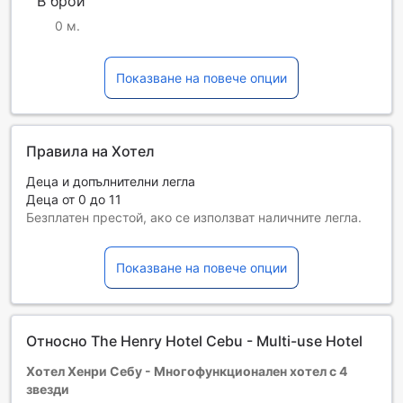
В брой
0 м.
Показване на повече опции
Правила на Хотел
Деца и допълнителни легла
Деца от 0 до 11
Безплатен престой, ако се използват наличните легла.
Възможността за допълнителни легла зависи от
избрания тип стая. За повече информация вижте
Показване на повече опции
капацитета на отделните стаи.
При резервиране на повече от 5 стаи е възможно да се
прилагат различни условия и допълнителни плащания.
Относно The Henry Hotel Cebu - Multi-use Hotel
Хотел Хенри Себу - Многофункционален хотел с 4
звезди