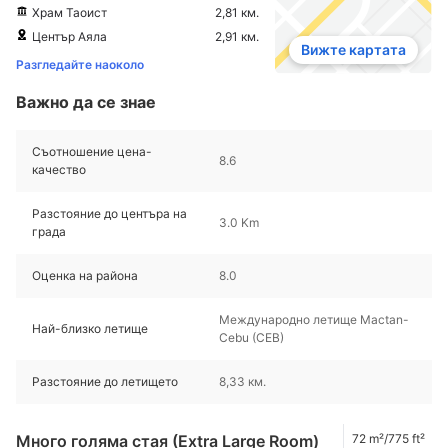
Храм Таоист
2,81 км.
Център Аяла
2,91 км.
Вижте картата
Разгледайте наоколо
Важно да се знае
Съотношение цена-
8.6
качество
Разстояние до центъра на
3.0 Km
града
Оценка на района
8.0
Международно летище Mactan-
Най-близко летище
Cebu (CEB)
Разстояние до летището
8,33 км.
Много голяма стая (Extra Large Room)
72 m²/775 ft²