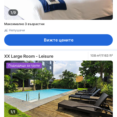
1/9
Максимално 3 възрастни
Непушачи
Вижте цените
XX Large Room - Leisure
108 m²/1163 ft²
Подходящо за групи
1/1