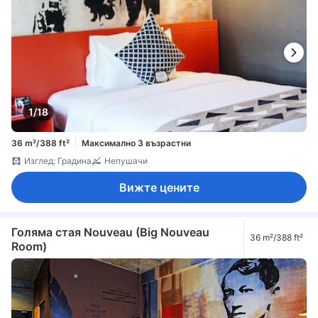
1/18
36 m²/388 ft²
Максимално 3 възрастни
Изглед: Градина
Непушачи
Вижте цените
Голяма стая Nouveau (Big Nouveau
36 m²/388 ft²
Room)