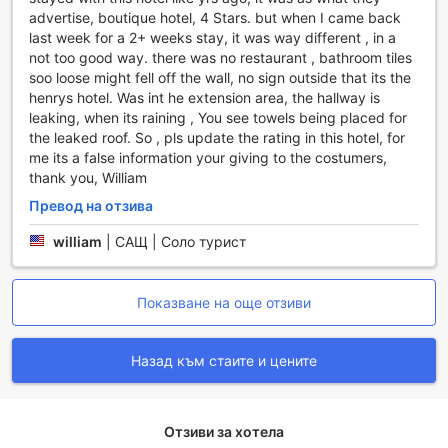
удобство на своите гости. Стаите разполагат с
advertise, boutique hotel, 4 Stars. but when I came back
климатик, който позволява персонализиране на
last week for a 2+ weeks stay, it was way different , in a
температурата, за да се чувствате прекрасно
not too good way. there was no restaurant , bathroom tiles
независимо от времето навън. За вашето удобство,
soo loose might fell off the wall, no sign outside that its the
всяка стая е оборудвана с телевизор и сателитна/
henrys hotel. Was int he extension area, the hallway is
кабелна телевизия, което ви позволява да се насладите
leaking, when its raining , You see towels being placed for
на любимите си предавания и филми. В допълнение,
the leaked roof. So , pls update the rating in this hotel, for
минибарът е пълен с освежаващи напитки, а за
me its a false information your giving to the costumers,
любителите на чая и кафето, в стаята ще намерите и
thank you, William
машина за приготвяне на кафе/чай, както и безплатна
Превод на отзива
бутилка вода, за да поддържате хидратацията си през
целия ден.
william
|
САЩ | Соло турист
Стаите предлагат и уютна обстановка с blackout завеси,
които гарантират тишина и спокойствие за вашия сън.
За допълнителен комфорт, ще намерите и халати, които
Показване на още отзиви
ще ви накарат да се почувствате като у дома си. В
банята ви очакват висококачествени тоалетни
принадлежности, сешоар и свежи хавлии, за да се
Назад към стаите и цените
насладите на релаксиращи моменти след дълъг ден.
Всеки детайл е внимателно подбран, за да осигури
уникално изживяване, което ще помните дълго след
Отзиви за хотела
като напуснете The Henry Hotel Cebu.