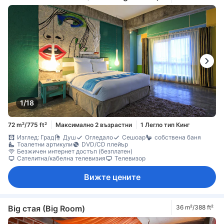
1/18
72 m²/775 ft²
Максимално 2 възрастни
1 Легло тип Кинг
Изглед: Град
Душ
Огледало
Сешоар
собствена баня
Тоалетни артикули
DVD/CD плейър
Безжичен интернет достъп (безплатен)
Сателитна/кабелна телевизия
Телевизор
Вижте цените
Big стая (Big Room)
36 m²/388 ft²