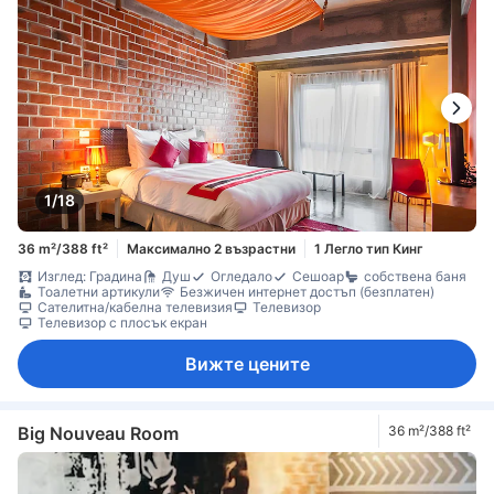
1/18
36 m²/388 ft²
Максимално 2 възрастни
1 Легло тип Кинг
Изглед: Градина
Душ
Огледало
Сешоар
собствена баня
Тоалетни артикули
Безжичен интернет достъп (безплатен)
Сателитна/кабелна телевизия
Телевизор
Телевизор с плосък екран
Вижте цените
Big Nouveau Room
36 m²/388 ft²