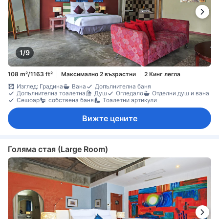
1/9
108 m²/1163 ft²
Максимално 2 възрастни
2 Кинг легла
Изглед: Градина
Вана
Допълнителна баня
Допълнителна тоалетна
Душ
Огледало
Отделни душ и вана
Сешоар
собствена баня
Тоалетни артикули
Вижте цените
Голяма стая (Large Room)