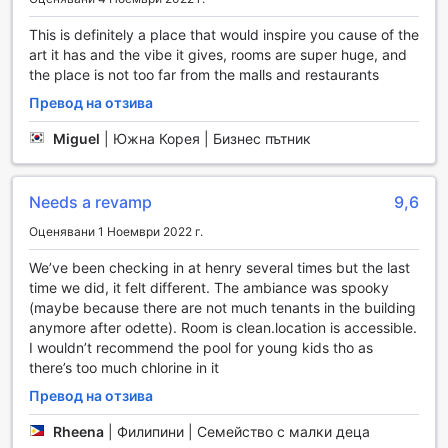
Cebu
This is definitely a place that would inspire you cause of the
The Henry Hotel Cebu предлага редица удобства, които
art it has and the vibe it gives, rooms are super huge, and
осигуряват комфорт и сигурност на своите гости. Сред
the place is not too far from the malls and restaurants
тях е услугата за пране, която позволява на
Превод на отзива
посетителите да се насладят на безгрижна почивка, без
да се тревожат за поддържането на чистотата на
Miguel
|
Южна Корея | Бизнес пътник
дрехите си. Освен това, хотелът предлага сейфове за
ценности, което е особено важно за тези, които искат
да запазят личните си вещи в безопасност по време на
Needs a revamp
9,6
престоя си.
Гостите могат да се възползват и от безплатен Wi-Fi в
Оценявани 1 Ноември 2022 г.
стаите, което позволява лесен достъп до интернет и
We’ve been checking in at henry several times but the last
свързаност с близките. За тези, които предпочитат да
time we did, it felt different. The ambiance was spooky
се свързват с интернет в общите части на хотела, е
(maybe because there are not much tenants in the building
осигурен Wi-Fi и там. За пушачите е предвидена
anymore after odette). Room is clean.location is accessible.
обозначена зона за пушене, а услугата за съхранение
I wouldn’t recommend the pool for young kids tho as
на багаж осигурява допълнителен комфорт,
there’s too much chlorine in it
позволявайки на гостите да се насладят на последните
часове в Себу без притеснения за багажа си.
Превод на отзива
Транспортни удобства в The Henry Hotel Cebu
Rheena
|
Филипини | Семейство с малки деца