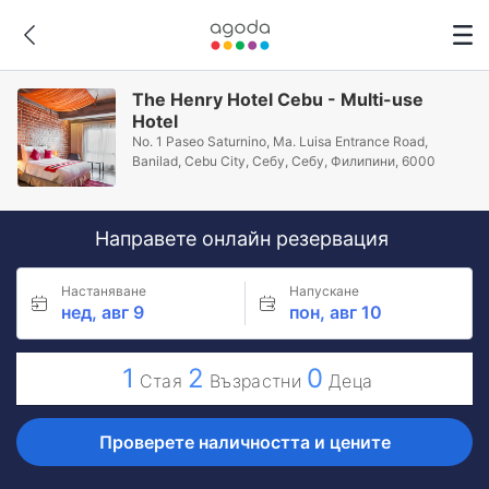
The Henry Hotel Cebu - Multi-use
Hotel
No. 1 Paseo Saturnino, Ma. Luisa Entrance Road,
Banilad, Cebu City, Себу, Себу, Филипини, 6000
Направете онлайн резервация
Настаняване
Напускане
нед, авг 9
пон, авг 10
1
2
0
Стая
Възрастни
Деца
Проверете наличността и цените