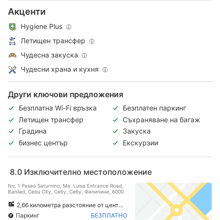
Акценти
Hygiene Plus
Летищен трансфер
Чудесна закуска
Чудесни храна и кухня
Други ключови предложения
Безплатна Wi-Fi връзка
Безплатен паркинг
Летищен трансфер
Съхраняване на багаж
Градина
Закуска
бизнес център
Екскурзии
8.0
Изключително местоположение
No. 1 Paseo Saturnino, Ma. Luisa Entrance Road,
Banilad, Cebu City, Себу, Себу, Филипини, 6000
2,66 километра разстояние от центъра на града
Паркинг
БЕЗПЛАТНО