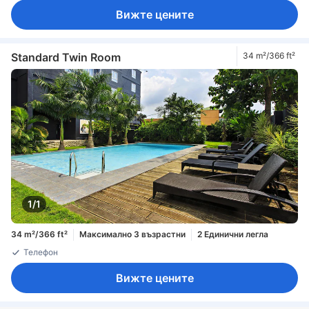
Вижте цените
Standard Twin Room
34 m²/366 ft²
1/1
34 m²/366 ft²
Максимално 3 възрастни
2 Единични легла
Телефон
Вижте цените