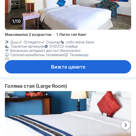
1/10
Максимално 2 възрастни
1 Легло тип Кинг
Душ
Огледало
Сешоар
собствена баня
Тоалетни артикули
DVD/CD плейър
Безжичен интернет достъп (безплатен)
Сателитна/кабелна телевизия
Телевизор
Телевизор с плосък екран
Вижте цените
Голяма стая (Large Room)