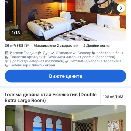
1/13
36 m²/388 ft²
Максимално 2 възрастни
2 Двойни легла
Изглед: Градина
Душ
Огледало
Сешоар
собствена баня
Тоалетни артикули
Безжичен интернет достъп (безплатен)
Достъп до интернет (безжичен)
Сателитна/кабелна телевизия
Телевизор с плосък екран
Вижте цените
Голяма двойна стая Екзекютив (Double
108 m²/1163
Extra Large Room)
ft²