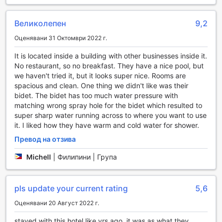
The Henry Hotel Cebu предлага изключителни
транспортни удобства, които осигуряват комфорт и
Великолепен
9,2
удобство на своите гости. С услугата за трансфер от и
Оценявани 31 Октомври 2022 г.
до летището, пътуващите могат да се насладят на
безпроблемно начало и край на своето пътуване. Освен
It is located inside a building with other businesses inside it.
това, хотелът предлага и услуги за организиране на
No restaurant, so no breakfast. They have a nice pool, but
обиколки, което позволява на гостите да открият
we haven't tried it, but it looks super nice. Rooms are
забележителностите на Себу с лекота и стил.
spacious and clean. One thing we didn't like was their
На разположение на посетителите е и безплатен
bidet. The bidet has too much water pressure with
паркинг, който осигурява удобство за тези, които
matching wrong spray hole for the bidet which resulted to
предпочитат да пътуват с личен автомобил. За
super sharp water running across to where you want to use
допълнително удобство, The Henry Hotel Cebu предлага
it. I liked how they have warm and cold water for shower.
самостоятелно паркиране, което позволява на гостите
да паркират колите си без усилие. В допълнение,
Превод на отзива
хотелът предлага и услуги за такси и продажба на
Michell
|
Филипини | Група
билети, което прави всяко пътуване още по-лесно и
приятно.
pls update your current rating
5,6
Съвременен комфорт в The Henry Hotel Cebu
Оценявани 20 Август 2022 г.
В The Henry Hotel Cebu, всеки детайл е внимателно
проектиран, за да осигури максимален комфорт и
stayed with this hotel like yrs ago, it was as what they