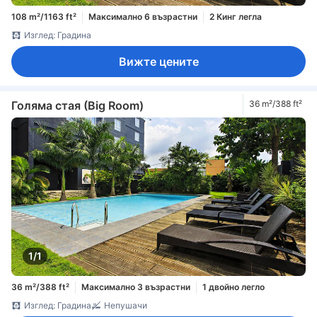
108 m²/1163 ft²
Максимално 6 възрастни
2 Кинг легла
Изглед: Градина
Вижте цените
Голяма стая (Big Room)
36 m²/388 ft²
1/1
36 m²/388 ft²
Максимално 3 възрастни
1 двойно легло
Изглед: Градина
Непушачи