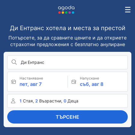
Ди Ентранс хотела и места за престой
Потърсете, за да сравните цените и да откриете
страхотни предложения с безплатно анулиране
Ди Ентранс
Настаняване
Напускане
пет, авг 7
съб, авг 8
1
Стая,
2
Възрастни,
0
Деца
ТЪРСЕНЕ