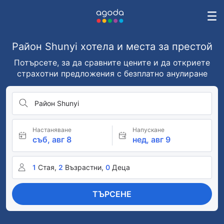
Район Shunyi хотела и места за престой
Потърсете, за да сравните цените и да откриете
страхотни предложения с безплатно анулиране
Район Shunyi
Настаняване
Напускане
съб, авг 8
нед, авг 9
1
Стая,
2
Възрастни,
0
Деца
ТЪРСЕНЕ