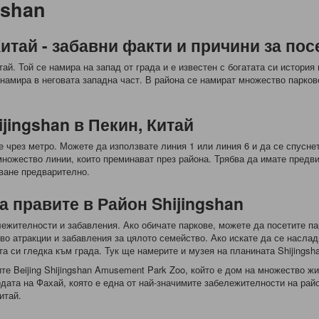
gshan
Китай - забавни факти и причини за по
тай. Той се намира на запад от града и е известен с богатата си история 
е намира в неговата западна част. В района се намират множество парков
ijingshan в Пекин, Китай
 е чрез метро. Можете да използвате линия 1 или линия 6 и да се спусне
 множество линии, които преминават през района. Трябва да имате предв
уване предварително.
а правите в Район Shijingshan
лежителности и забавления. Ако обичате паркове, можете да посетите пар
во атракции и забавления за цялото семейство. Ако искате да се наслад
та си гледка към града. Тук ще намерите и музея на планината Shijingsh
те Beijing Shijingshan Amusement Park Zoo, който е дом на множество ж
дата на Фахай, която е една от най-значимите забележителности на рай
итай.