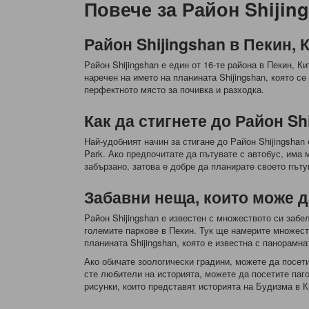
Повече за Район Shijin
Район Shijingshan в Пекин, 
Район Shijingshan е един от 16-те района в Пекин, Ки
наречен на името на планината Shijingshan, която с
перфектното място за почивка и разходка.
Как да стигнете до Район Sh
Най-удобният начин за стигане до Район Shijingshan
Park. Ако предпочитате да пътувате с автобус, има
забързано, затова е добре да планирате своето път
Забавни неща, които може д
Район Shijingshan е известен с множеството си забе
големите паркове в Пекин. Тук ще намерите множест
планината Shijingshan, която е известна с панорамна
Ако обичате зоологически градини, можете да посети
сте любители на историята, можете да посетите паго
рисунки, които представят историята на Будизма в К