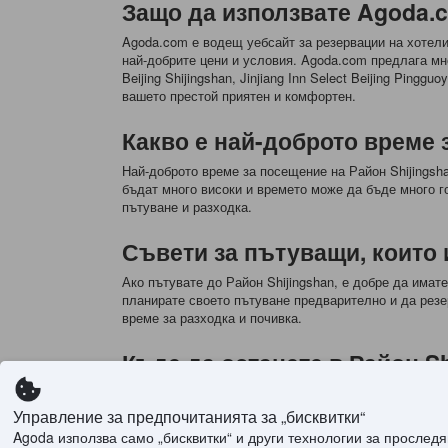
Защо да използвате Agoda.c
Agoda.com е водещ уебсайт за резервации на хотели 
най-добрите цени и условия. Agoda.com предлага множ
Beijing Shijingshan, Jinjiang Inn Select Beijing Ping
вашето престой приятен и комфортен.
Какво е най-доброто време 
Най-доброто време за посещение на Район Shijingsha
бъдат много високи и времето може да бъде много г
пътуване и разходка.
Съвети за пътуващи, които и
Ако пътувате до Район Shijingshan, е добре да имат
планирате своето пътуване предварително и да резе
време за разходка и почивка.
Къде да останете в Район Sh
В Район Shijingshan има много хотели, които предлаг
предлага луксозни стаи и много удобства. Ако търсит
Управление за предпочитанията за „бисквитки“
цени. Независимо от това къде решите да останете, 
Agoda използва само „бисквитки“ и други технологии за просле