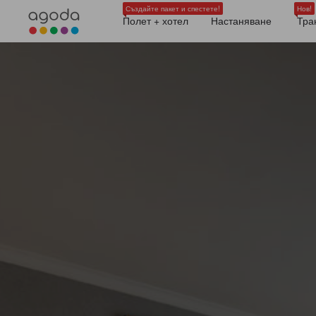
Създайте пакет и спестете!
Нов!
Полет + хотел
Настаняване
Тра