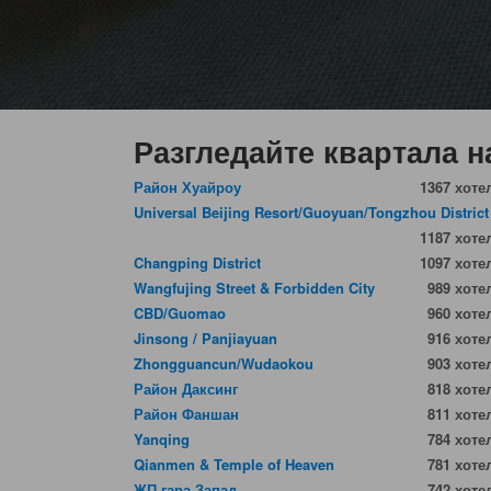
Разгледайте квартала н
Район Хуайроу
1367 хоте
Universal Beijing Resort/Guoyuan/Tongzhou District
1187 хоте
Changping District
1097 хоте
Wangfujing Street & Forbidden City
989 хоте
CBD/Guomao
960 хоте
Jinsong / Panjiayuan
916 хоте
Zhongguancun/Wudaokou
903 хоте
Район Даксинг
818 хоте
Район Фаншан
811 хоте
Yanqing
784 хоте
Qianmen & Temple of Heaven
781 хоте
ЖП гара Запад
742 хоте