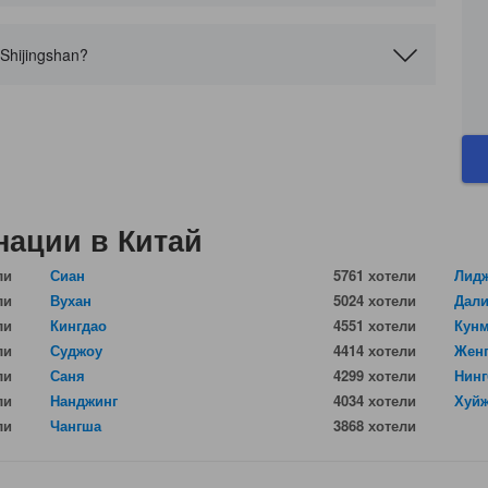
Shijingshan?
нации в Китай
ли
Сиан
5761 хотели
Лид
ли
Вухан
5024 хотели
Дал
ли
Кингдао
4551 хотели
Кун
ли
Суджоу
4414 хотели
Жен
ли
Саня
4299 хотели
Нинг
ли
Нанджинг
4034 хотели
Хуй
ли
Чангша
3868 хотели