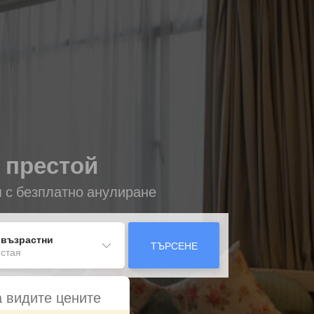
а престой
я с безплатно анулиране
 възрастни
ТЪРСЕНЕ
 стая
а видите цените