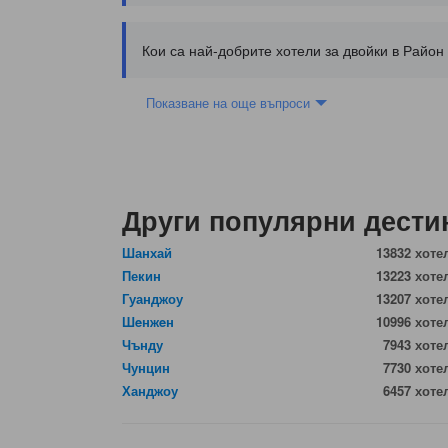
Кои са най-добрите хотели за двойки в Район 
Показване на още въпроси
Други популярни дести
Шанхай
13832 хоте
Пекин
13223 хоте
Гуанджоу
13207 хоте
Шeнжeн
10996 хоте
Чънду
7943 хоте
Чунцин
7730 хоте
Ханджоу
6457 хоте