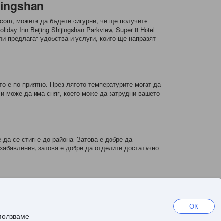
jingshan
.com, можете да бъдете сигурни, че ще получите
ay Inn Beijing Shijingshan Parkview, Super 8 Hotel
отели предлагат удобства и услуги, които ще направят
то е по-приятно. През лятото температурите могат да
 и може да има сняг, което може да затрудни вашето
 да се стигне до района. Затова е добре да
забавления, затова е добре да отделите достатъчно
а изберете Shangri-La Shougang Park, Beijing, който
ingshan, който предлага удобни стаи на достъпни
ОК
брите цени и условия.
зползваме