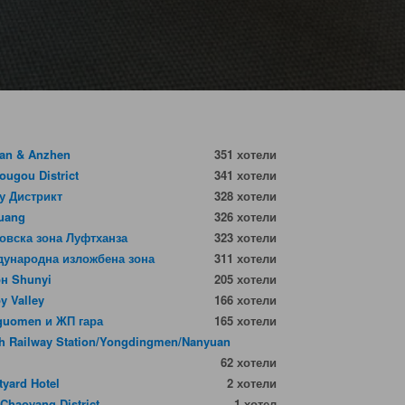
an & Anzhen
351 хотели
ougou District
341 хотели
у Дистрикт
328 хотели
uang
326 хотели
овска зона Луфтханза
323 хотели
ународна изложбена зона
311 хотели
н Shunyi
205 хотели
y Valley
166 хотели
guomen и ЖП гара
165 хотели
h Railway Station/Yongdingmen/Nanyuan
62 хотели
tyard Hotel
2 хотели
 Chaoyang District
1 хотел