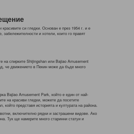
сещение
и красивите си гледки. Основан е през 1954 г. и е
е, забележителности и хотели, които го правят
те на спирките Shijingshan или Bajiao Amusement
ид, че движението в Пекин може да бъде много
ка Bajiao Amusement Park, който е един от най-
ите на красиви гледки, можете да посетите
an, който представя историята и културата на района.
ивотни, включително рядки и застрашени видове. Ако
она. Тук ще намерите много старинни статуи и