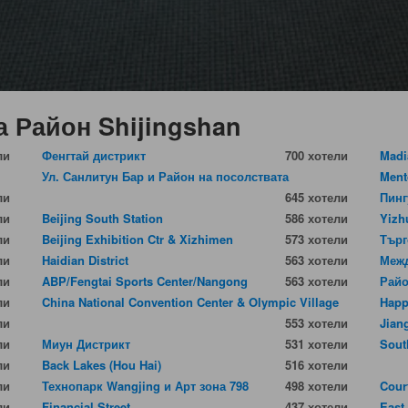
а Район Shijingshan
ли
Фенгтай дистрикт
700 хотели
Madi
Ул. Санлитун Бар и Район на посолствата
Ment
ли
645 хотели
Пинг
ли
Beijing South Station
586 хотели
Yizh
ли
Beijing Exhibition Ctr & Xizhimen
573 хотели
Търг
ли
Haidian District
563 хотели
Межд
ли
ABP/Fengtai Sports Center/Nangong
563 хотели
Райо
ли
China National Convention Center & Olympic Village
Happ
ли
553 хотели
Jian
ли
Миун Дистрикт
531 хотели
Sout
ли
Back Lakes (Hou Hai)
516 хотели
ли
Технопарк Wangjing и Арт зона 798
498 хотели
Cour
ли
Financial Street
437 хотели
East