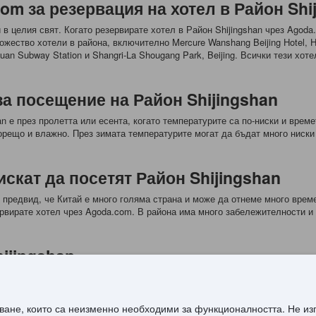
om за резервация на хотел в Район Shi
в целия свят. Когато резервирате хотел в Район Shijingshan чрез Agoda
ество хотели в района, включително Mercure Wanshang Beijing Hotel, Holid
guoyuan Subway Station и Shangri-La Shougang Park, Beijing. Всички тези х
за посещение на Район Shijingshan
n е през пролетта или есента, когато температурите са по-ниски и време
орещо и влажно. През зимата температурите могат да бъдат много ниски
скат да посетят Район Shijingshan
е предвид, че Китай е много голяма страна и може да отнеме много време
рвирате хотел чрез Agoda.com. В района има много забележителности и 
ijingshan
ат различни удобства и услуги. Ако търсите хотел с висок клас, можете д
е по-икономичен вариант, можете да изберете Super 8 Hotel Beijing Shij
може да резервирате хотел чрез Agoda.com и да се насладите на най-до
дяване, които са неизменно необходими за функционалността. Не и