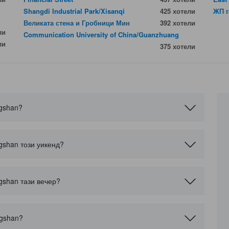
Shangdi Industrial Park/Xisanqi
425 хотели
ЖП г
Великата стена и Гробници Мин
392 хотели
ли
Communication University of China/Guanzhuang
ли
375 хотели
ngshan?
ngshan този уикенд?
ngshan тази вечер?
ngshan?