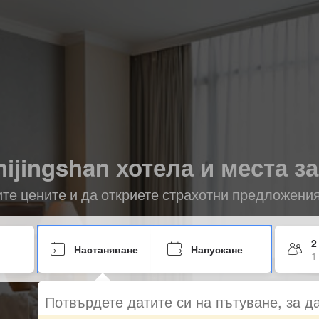
ijingshan хотела и места з
ите цените и да откриете страхотни предложени
2
Настаняване
Напускане
1
Потвърдете датите си на пътуване, за д