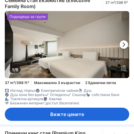
Семейна стая Екзекютив (Executive
37 m²/398 ft²
Family Room)
Подходящо за групи
1/6
37 m²/398 ft²
Максимално 3 възрастни
2 Единични легла
Изглед: Навън
Електрически чайник
Душ
Душ зона без врата
Огледало
Сешоар
собствена баня
Тоалетни артикули
Хавлии
Безжичен интернет достъп (безплатен)
Вижте цените
Премиум кинг стая (Premium King