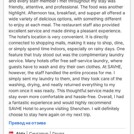
and every staff member I met throughout my stay was
престой в Шенжен. Независимо дали търсите
friendly, attentive, and professional. The food was another
перфектния подарък за близките си или просто искате
highlight. Afternoon tea, breakfast, and supper all offered a
да се потопите в местната култура, магазинът предлага
wide variety of delicious options, with something different
нещо за всеки вкус.
to enjoy at each meal. The restaurant staff also provided
excellent service and made dining a pleasant experience.
Спортни съоръжения в Atour S Hotel Binhe Times
The hotel's location is very convenient. It is directly
Shenzhen
connected to shopping malls, making it easy to shop, dine,
or simply spend time indoors, especially on rainy days. One
Atour S Hotel Binhe Times Shenzhen предлага на своите
feature that truly stood out was the complimentary laundry
гости изключителни спортни съоръжения, които са
service. Many hotels offer free self-service laundry, where
идеални за тези, които искат да поддържат активен
guests have to wash and dry their own clothes. At SAVHE,
начин на живот по време на престоя си. Фитнес
however, the staff handled the entire process for me. I
центърът на хотела е оборудван с модерни уреди и
simply sent my laundry to them, and they took care of the
технологии, които позволяват на посетителите да се
washing, drying, and neatly returned everything to my
насладят на разнообразни тренировки. Просторната
room once it was ready. This thoughtful service made my
зала е проектирана с внимание към детайлите,
stay even more comfortable and hassle-free. Overall, I had
предлагайки комфортна и мотивираща обстановка, в
a fantastic experience and would highly recommend
която можете да се потопите в своята фитнес рутина.
SAVHE Hotel to anyone visiting Shenzhen. I will definitely
Гостите могат да се възползват от разнообразие от
choose to stay here again on my next trip.
кардио уреди, силови тренажори и свободни тежести,
Превод на отзива
които задоволяват нуждите както на начинаещи, така и
на опитни спортисти. Освен това, фитнес центърът
Alda
|
Сингапур | Група