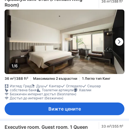
36 m²/388 ft²
Room)
1/6
36 m²/388 ft²
Максимално 2 възрастни
1 Легло тип Кинг
Изглед: Град
Душ
Кантар
Огледало
Сешоар
собствена баня
Тоалетни артикули
Хавлии
Безжичен интернет достъп (безплатен)
Достъп до интернет (безжичен)
Вижте цените
Executive room, Guest room, 1 Queen
33 m²/355 ft²