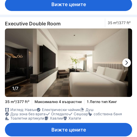
Вижте цените
Executive Double Room
35 m²/377 ft²
1/7
35 m²/377 ft²
Максимално 4 възрастни
1 Легло тип Кинг
Изглед: Навън
Електрически чайник
Душ
Душ зона без врата
Огледало
Сешоар
собствена баня
Тоалетни артикули
Хавлии
Халати
Вижте цените