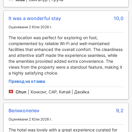
предлага и програми за групови тренировки, които са
чудесен начин да се запознаете с нови хора и да се
мотивирате взаимно. Независимо дали става въпрос за
It was a wonderful stay
10,0
интензивна тренировка или просто за поддържане на
форма, спортните съоръжения на Atour S Hotel Binhe
Оценявани 2 Юли 2026 г.
Times Shenzhen са перфектното място за активен отдих.
The location was perfect for exploring on foot,
complemented by reliable Wi-Fi and well-maintained
Удобства в Atour S Hotel Binhe Times Shenzhen
facilities that enhanced the overall comfort. The cleanliness
and attentive staff made the experience seamless, while
Atour S Hotel Binhe Times Shenzhen предлага
the amenities provided added extra convenience. The
разнообразие от удобства, които правят престоя на
views from the property were a standout feature, making it
гостите изключително комфортен и безпроблемен. С
a highly satisfying choice.
услугата за пране, можете да се насладите на свежи и
чисти дрехи по всяко време, без да се тревожите за
Превод на отзива
домашните задължения. Рум-сервизът е на
разположение, за да удовлетворява вашите кулинарни
Chun
|
Хонконг, САР, Китай | Двойка
желания директно в стаята ви, предоставяйки ви
удобство и уют. Консиерж услугите са на
разположение, за да ви помогнат с всякакви
Великолепен
9,2
запитвания и резервации, осигурявайки ви
Оценявани 2 Юли 2026 г.
безпроблемно изживяване по време на престоя ви.
Хотелът предлага безплатен Wi-Fi във всички стаи,
The hotel was lovely with a great experience curated for