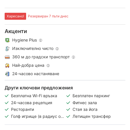
Харесано!
Резервиран 7 пъти днес
Акценти
Hygiene Plus
Изключително чисто
360 м до градски транспорт
Най-добра цена
24-часово настаняване
Други ключови предложения
Безплатна Wi-Fi връзка
Безплатен паркинг
24-часова рецепция
Фитнес зала
Ресторанти
Стая за йога
Голф игрище (в радиус от
Летищен трансфер
3 км)