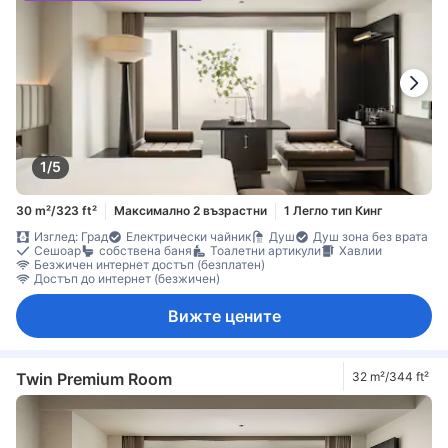
1/5
30 m²/323 ft²
Максимално 2 възрастни
1 Легло тип Кинг
Изглед: Град
Електрически чайник
Душ
Душ зона без врата
Сешоар
собствена баня
Тоалетни артикули
Хавлии
Безжичен интернет достъп (безплатен)
Достъп до интернет (безжичен)
Вижте цените
Twin Premium Room
32 m²/344 ft²