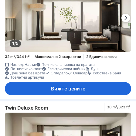
1/5
32 m²/344 ft²
Максимално 2 възрастни
2 Единични легла
Изглед: Навън
По-ниска шпионка на вратата
По-нисък контакт
Електрически чайник
Душ
Душ зона без врата
Огледало
Сешоар
собствена баня
Тоалетни артикули
Вижте цените
Twin Deluxe Room
30 m²/323 ft²