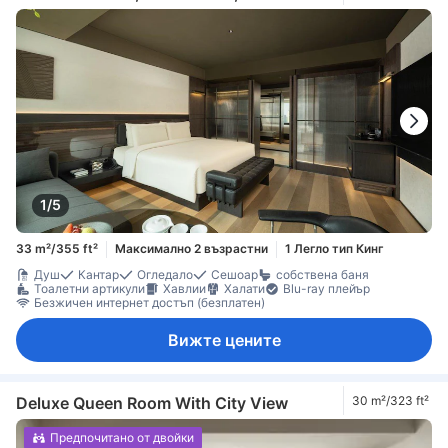
1/5
33 m²/355 ft²
Максимално 2 възрастни
1 Легло тип Кинг
Душ
Кантар
Огледало
Сешоар
собствена баня
Тоалетни артикули
Хавлии
Халати
Blu-ray плейър
Безжичен интернет достъп (безплатен)
Вижте цените
Deluxe Queen Room With City View
30 m²/323 ft²
Предпочитано от двойки