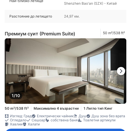
Най-близко летище
Shenzhen Bao'an (SZX) - Китай
Разстояние до летището
24,97 км.
Премиум суит (Premium Suite)
50 m²/538 ft²
1/10
50 m²/538 ft²
Максимално 4 възрастни
1 Легло тип Кинг
Изглед: Град
Електрически чайник
Душ
Душ зона без врата
Огледало
Сешоар
собствена баня
Тоалетни артикули
Хавлии
Халати