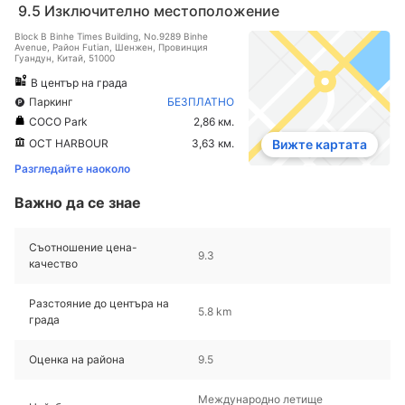
9.5
Изключително местоположение
Block B Binhe Times Building, No.9289 Binhe
Avenue, Район Futian, Шeнжeн, Провинция
Гуандун, Китай, 51000
В център на града
Паркинг
БЕЗПЛАТНО
COCO Park
2,86 км.
OCT HARBOUR
3,63 км.
Вижте картата
Разгледайте наоколо
Важно да се знае
Съотношение цена-
9.3
качество
Разстояние до центъра на
5.8 km
града
Оценка на района
9.5
Международно летище