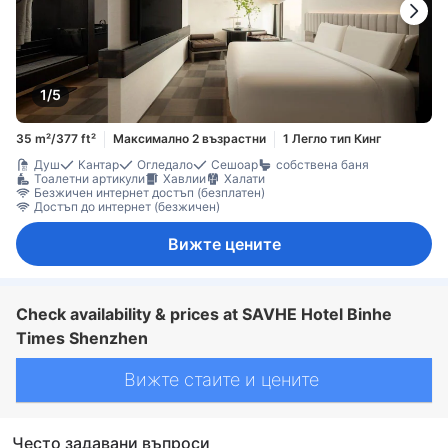
1/5
35 m²/377 ft²
Максимално 2 възрастни
1 Легло тип Кинг
Душ
Кантар
Огледало
Сешоар
собствена баня
Тоалетни артикули
Хавлии
Халати
Безжичен интернет достъп (безплатен)
Достъп до интернет (безжичен)
Вижте цените
Check availability & prices at SAVHE Hotel Binhe
Times Shenzhen
Вижте стаите и цените
Често задавани въпроси