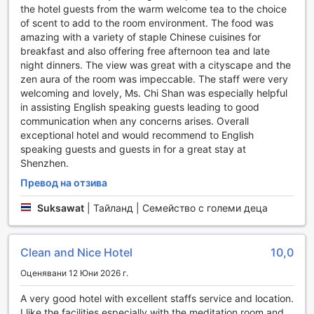
както и в обществените зони, което ви позволява да
the hotel guests from the warm welcome tea to the choice
останете свързани с близките си или да работите по
of scent to add to the room environment. The food was
важни проекти. За тези, които пътуват с много багаж,
amazing with a variety of staple Chinese cuisines for
услугата за съхранение на багаж е идеална,
breakfast and also offering free afternoon tea and late
позволявайки ви да разгледате града без тежестта на
night dinners. The view was great with a cityscape and the
куфарите. Също така, ежедневното почистване на
zen aura of the room was impeccable. The staff were very
стаите гарантира, че вашето пространство остава
welcoming and lovely, Ms. Chi Shan was especially helpful
чисто и подредено. За максимално удобство, хотелът
in assisting English speaking guests leading to good
предлага и експресно настаняване и напускане, което
communication when any concerns arises. Overall
ви спестява време и усилия.
exceptional hotel and would recommend to English
speaking guests and guests in for a great stay at
Транспортни удобства в Atour S Hotel Binhe Times
Shenzhen.
Shenzhen
Превод на отзива
Atour S Hotel Binhe Times Shenzhen предлага
Suksawat
|
Тайланд | Семейство с големи деца
изключителни транспортни удобства, които гарантират
комфорт и удобство на своите гости. Хотелът разполага
с безплатен паркинг, което е идеално за тези, които
Clean and Nice Hotel
10,0
пътуват с личен автомобил. Също така, за удобство на
гостите, предлага услуга за валет паркиране, която ви
Оценявани 12 Юни 2026 г.
позволява да се насладите на безпроблемно
пристигане и заминаване, без да се тревожите за
A very good hotel with excellent staffs service and location.
паркирането на колата си.
I like the facilities especially with the meditation room and