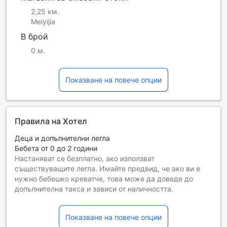
2,25 км.
Meiyijia
В брой
0 м.
Показване на повече опции
Правила на Хотел
Деца и допълнителни легла
Бебета от 0 до 2 години
Настаняват се безплатно, ако използват
съществуващите легла. Имайте предвид, че ако ви е
нужно бебешко креватче, това може да доведе до
допълнителна такса и зависи от наличността.
Деца от 3 до 10
Безплатен престой, ако се използват наличните легла.
Показване на повече опции
Гостите, навършили {0} години, се считат за възрастни