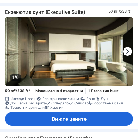
Екзекютив суит (Executive Suite)
50 m²/538 ft²
1/6
50 m²/538 ft²
Максимално 4 възрастни
1 Легло тип Кинг
Изглед: Навън
Електрически чайник
Вана
Душ
Душ зона без врата
Огледало
Сешоар
собствена баня
Тоалетни артикули
Хавлии
Вижте цените