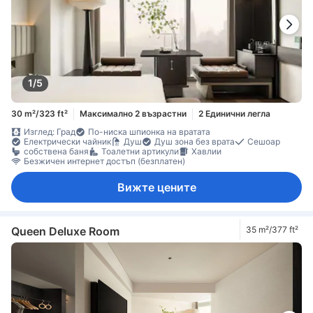
1/5
30 m²/323 ft²
Максимално 2 възрастни
2 Единични легла
Изглед: Град
По-ниска шпионка на вратата
Електрически чайник
Душ
Душ зона без врата
Сешоар
собствена баня
Тоалетни артикули
Хавлии
Безжичен интернет достъп (безплатен)
Вижте цените
Queen Deluxe Room
35 m²/377 ft²