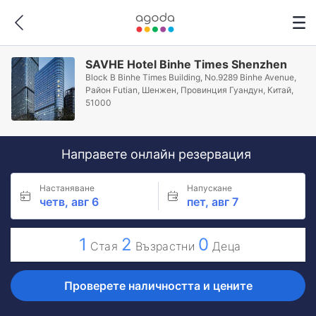
SAVHE Hotel Binhe Times Shenzhen
Block B Binhe Times Building, No.9289 Binhe Avenue,
Район Futian, Шeнжeн, Провинция Гуандун, Китай,
51000
Направете онлайн резервация
Настаняване
Напускане
четв, авг 6
пет, авг 7
1
2
0
Стая
Възрастни
Деца
Проверете наличността и цените