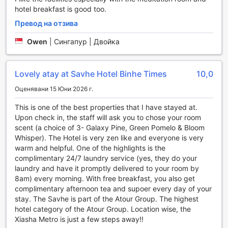
Ако нямате собствен автомобил, не се притеснявайте!
hotel breakfast is good too.
Atour S Hotel Binhe Times Shenzhen предлага услуги за
Превод на отзива
наем на автомобили, което ви позволява да разгледате
околността в свой собствен ритъм. Освен това, хотелът
Owen
|
Сингапур | Двойка
предлага и таксиметрова услуга, която осигурява бърз
и удобен транспорт до основните атракции в Шенжен. С
тези възможности за транспорт, вашата престой в
Lovely atay at Savhe Hotel Binhe Times
10,0
хотела ще бъде не само комфортен, но и безгрижен.
Оценявани 15 Юни 2026 г.
Удобства в стаите на Atour S Hotel Binhe Times
This is one of the best properties that I have stayed at.
Shenzhen
Upon check in, the staff will ask you to chose your room
scent (a choice of 3- Galaxy Pine, Green Pomelo & Bloom
Atour S Hotel Binhe Times Shenzhen предлага
Whisper). The Hotel is very zen like and everyone is very
изключителен комфорт и модерни удобства, за да
warm and helpful. One of the highlights is the
осигури на гостите си незабравимо изживяване. Всяка
complimentary 24/7 laundry service (yes, they do your
стая е оборудвана с климатик, който позволява на
laundry and have it promptly delivered to your room by
посетителите да регулират температурата според
8am) every morning. With free breakfast, you also get
своите предпочитания. Гостите могат да се насладят на
complimentary afternoon tea and supoer every day of your
уютни моменти, облечени в меки халати, докато четат
stay. The Savhe is part of the Atour Group. The highest
ежедневните вестници, предоставени в стаята. За
hotel category of the Atour Group. Location wise, the
любителите на киното, в стаите са налични инхаус
Xiasha Metro is just a few steps away!!
филми, а телевизорът с кабелна и сателитна телевизия